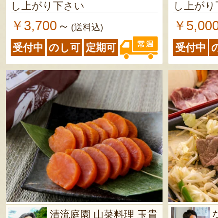
し上がり下さい
し上がり
￥3,700
￥5,00
～
(送料込)
受付中
のし可
定期可
受付中
清流庭園 山菜料理 玉貴