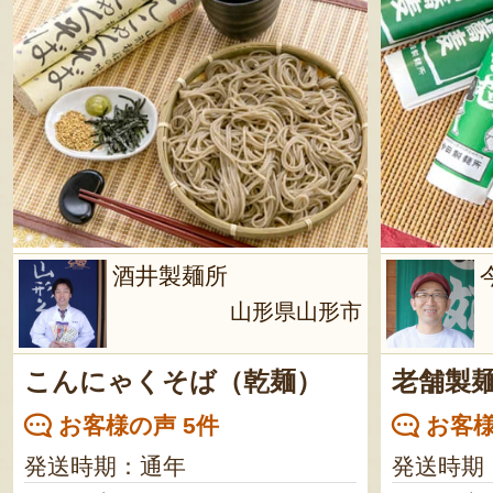
酒井製麺所
山形県山形市
こんにゃくそば（乾麺）
老舗製
お客様の声 5件
お客様
発送時期：通年
発送時期