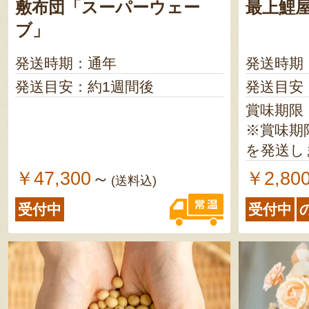
敷布団「スーパーウェー
最上鯉
ブ」
発送時期：通年
発送時期
発送目安：約1週間後
発送目安
賞味期限
※賞味期
を発送し
￥47,300
￥2,80
～
(送料込)
受付中
受付中