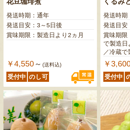
花豆珈琲煮
くるみ
発送時期：通年
発送時期
発送目安：3～5日後
発送目安
賞味期限：製造日より2ヵ月
賞味期限
で製造日より1
／冷蔵で
￥4,550
￥3,60
～
(送料込)
受付中
のし可
受付中