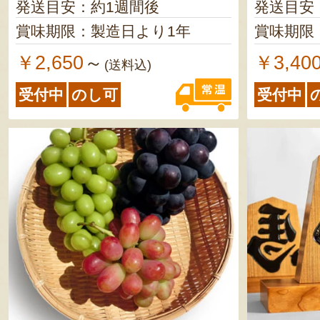
発送目安：約1週間後
発送目安
賞味期限：製造日より1年
賞味期限
￥2,650
￥3,40
～
(送料込)
受付中
のし可
受付中