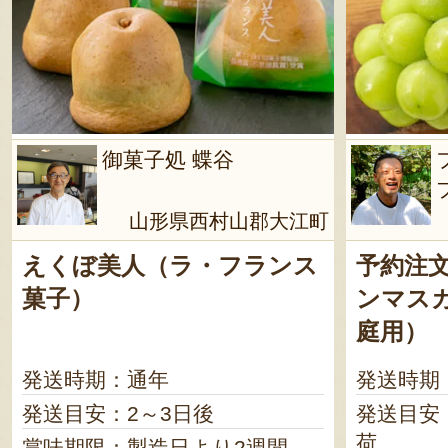
御菓子処 蝶谷
山形県西村山郡大江町
えくぼ美人（ラ・フランス
予約注
菓子）
ンマス
庭用）
発送時期：通年
発送時期
発送目安：2～3日後
発送目安
荷
賞味期限：製造日より2週間