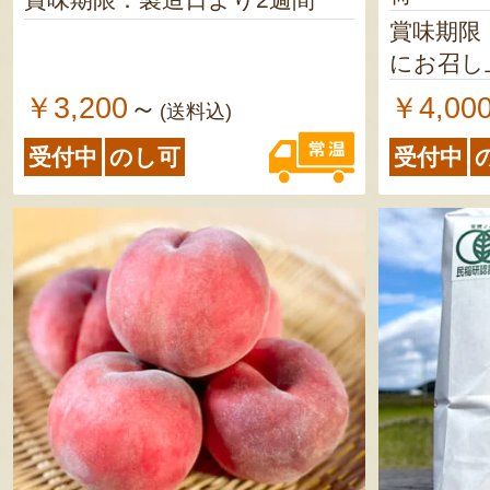
賞味期限
にお召し
￥3,200
￥4,00
～
(送料込)
受付中
のし可
受付中