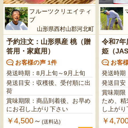
フルーツクリエイティ
ブ
山形県西村山郡河北町
予約注文：山形県産 桃（贈
令和7年
答用・家庭用）
姫（JA
お客様の声 1件
お客様
発送時期：8月上旬～9月上旬
発送時期
発送目安：収穫後、受付順に出
発送目安
荷
賞味期限
賞味期限：商品到着後、お早め
ため、精
にお召し上がり下さい
し上がり
￥4,500
￥4,70
～
(送料込)