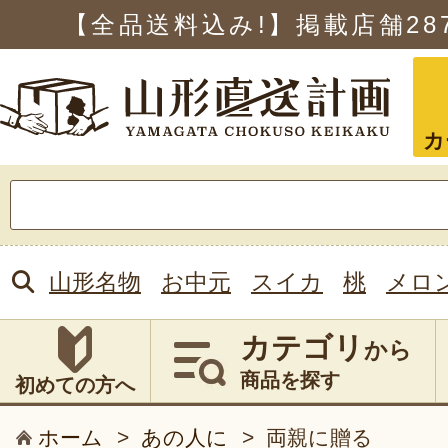
【全品送料込み!】掲載店舗
28
カ
検
索:
山形名物
お中元
スイカ
桃
メロ
カテゴリ
から
商品を探す
初めての方へ
ホーム
>
あの人に
>
両親に贈る