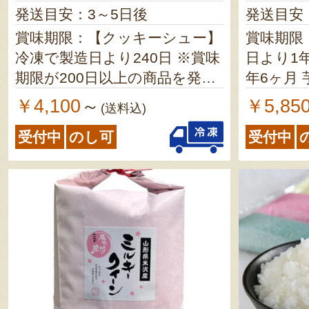
発送目安：3～5日後
発送目安
賞味期限：【クッキーシュー】
賞味期限
冷凍で製造日より240日 ※賞味
日より1年 つゆ／製造日よ
期限が200日以上の商品を発送
年6ヶ月 芋煮／製造日より1年
します 【日本茶】 製造日より1
玉こんに
￥4,100
￥5,85
～
(送料込)
年 ※賞味期限が8ヶ月以上の商
月
受付中
のし可
受付中
品を発送します