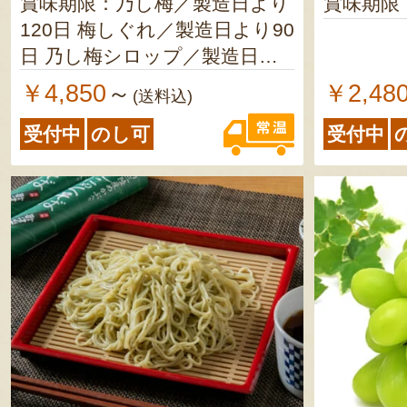
賞味期限：乃し梅／製造日より
賞味期限
120日 梅しぐれ／製造日より90
日 乃し梅シロップ／製造日よ
り180日
￥4,850
￥2,48
～
(送料込)
受付中
のし可
受付中