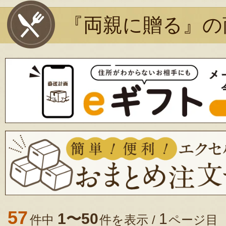
『両親に贈る』の
57
1〜50
1
件中
件を表示 /
ページ目