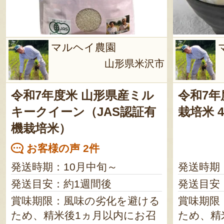
マルヘイ農園
山形県米沢市
令和7年度米 山形県産ミル
令和7年
キークイーン（JAS認証有
栽培米 
機栽培米）
お客様の声 2件
発送時期：10月中旬～
発送時期
発送目安：約1週間後
発送目安
賞味期限：風味の劣化を避ける
賞味期限
ため、精米後1ヵ月以内にお召
ため、精