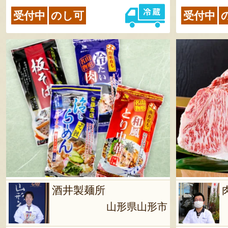
受付中
のし可
受付中
酒井製麺所
山形県山形市