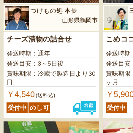
つけもの処 本長
山形県鶴岡市
チーズ漬物の詰合せ
こめコ
発送時期：通年
発送時期
発送目安：3～5日後
発送目安
賞味期限：冷蔵で製造日より30
賞味期限
日
ヶ月
￥4,540
￥5,90
(送料込)
受付中
のし可
受付中