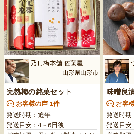
乃し梅本舗 佐藤屋
山形県山形市
完熟梅の銘菓セット
味噌良
お客様の声 1件
お客様
発送時期：通年
発送時期
発送目安：4～6日後
発送目安