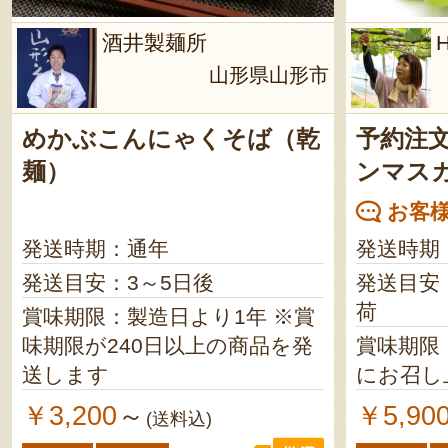
酒井製麺所
山形県山形市
めかぶこんにゃくそば（乾
予約注
麺）
ンマス
お客様
発送時期：通年
発送時期
発送目安：3～5日後
発送目安
荷
賞味期限：製造日より1年 ※賞
味期限が240日以上の商品を発
賞味期限
送します
にお召し
￥3,200
￥5,90
～
(送料込)