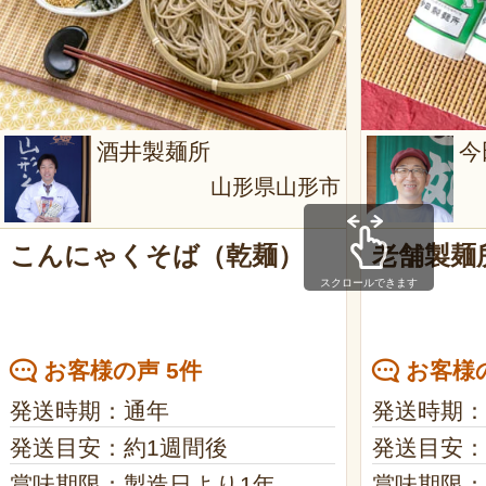
酒井製麺所
今
山形県山形市
こんにゃくそば（乾麺）
老舗製麺
スクロールできます
お客様の声 5件
お客様の
発送時期：通年
発送時期：
発送目安：約1週間後
発送目安：
賞味期限：製造日より1年
賞味期限：