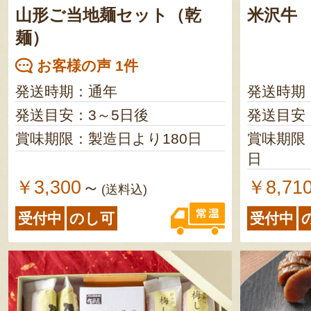
山形ご当地麺セット（乾
米沢牛
麺）
お客様の声 1件
発送時期：通年
発送時期
発送目安：3～5日後
発送目安
賞味期限：製造日より180日
賞味期限
日
￥3,300
￥8,71
～
(送料込)
受付中
のし可
受付中