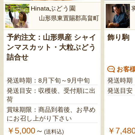
Hinataぶどう園
山形県東置賜郡高畠町
予約注文：山形県産 シャイ
飾り駒
ンマスカット・大粒ぶどう
詰合せ
お客様
発送時期：8月下旬～9月中旬
発送時期
発送目安：収穫後、受付順に出
発送目安
荷
賞味期限：商品到着後、お早め
にお召し上がり下さい
￥5,000
￥7,48
～
(送料込)