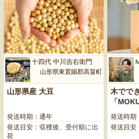
十四代 中川吉右衛門
山形県東置賜郡高畠町
山形県産 大豆
木でで
「MOK
発送時期：通年
発送時期
発送目安：収穫後、受付順に出
発送目安
荷