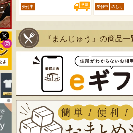
より1ヶ月 ※賞味期限が25日以上の商
受付中
受付中
のし可
品を発送します
『まんじゅう』の商品一