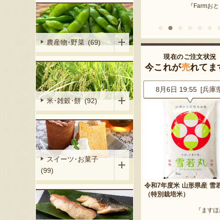
『Farmおとらふ』
『肉匠えん
イフデザイン』
農産物･野菜 (69)
現在のご注文状況
今これが
売
れてま
7 [山形県]
8月6日 19:55 [兵庫県]
8月6日 19:45 [埼玉
米･雑穀･餅 (92)
スイーツ･お菓子
(99)
ラート詰合せ
令和7年度米 山形県産 雪若丸
山形県産 尾花沢スイカ 大
（特別栽培米）
「羅皇ザ・スウィート」
V YAMAGATA』
『ますほ農場』
『ARCO F