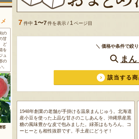
スメ
7
1〜7
1
件中
件を表示 /
ページ目
条件
三和油脂の看板商品「まいに
果樹栽培が盛んな東根市で育
ラン
ちのこめ油」は、新鮮な国産
った「白桃」。あえて大玉で
細か
の「米ぬか」から作られた食
はなく、美味しさや食感を重
＼ 価格や条件で絞り
濃厚
用油。油特有の臭いやクセが
視した「中玉」にこだわって
す。
なく、食材の美味しさを引き
栽培しています。「陽夏妃」
まん
りの
立てます。一度使えば、毎日
や「川中島白桃」など、その
物に
使いたくなること間違いなし
時期に旬の品種をお届けしま
です。
す。
該当する商
1948年創業の老舗が手掛ける温泉まんじゅう。北海道
産小豆を使った上品な甘さのこしあんを、沖縄県産黒
糖の風味豊かな皮で包みました。緑茶はもちろん、コ
ーヒーとも相性抜群です。手土産にどうぞ！
まいにちのこめ油
予約注文：山形県産 桃（贈答
用・家庭用）