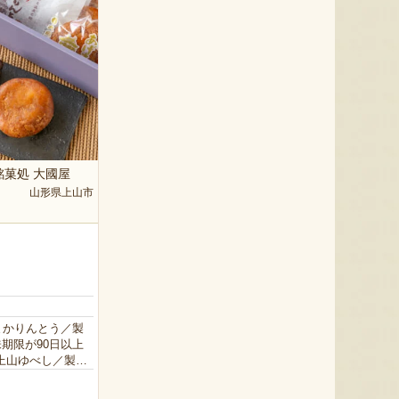
銘菓処 大國屋
山形県上山市
まかりんとう／製
)