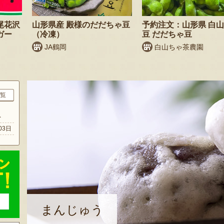
尾花沢
山形県産 殿様のだだちゃ豆
予約注文：山形県 白山
ガー
（冷凍）
豆 だだちゃ豆
JA鶴岡
白山ちゃ茶農園
覧
ト
03日
まんじゅう