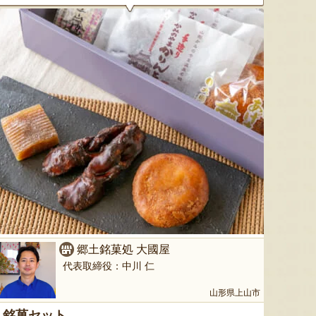
『たかはたファーム』
『長岡ファーム』
8月6日 19:57 [山形県]
8月6日 19:55 [兵庫県]
8月6
郷土銘菓処 大國屋
代表取締役：中川 仁
サン＆リブのジェラート詰合せ
令和7年度米 山形県産 雪若丸
山形県産
（特別栽培米）
「羅皇
『SUN＆LIV YAMAGATA』
山形県上山市
『ますほ農場』
銘菓セット