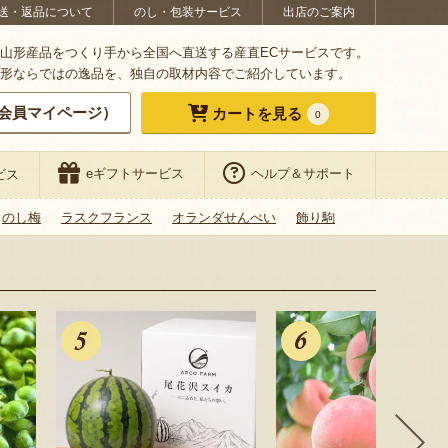
送・返品について
のし・包装サービス
出店のご案内
山形産品をつくり手から全国へ直送する産直ECサービスです。
形ならではの逸品を、独自の取材内容でご紹介しています。
会員マイページ）
カートを見る
0
eギフトサービス
ヘルプ＆サポート
ビス
のし梅
ラスクフランス
オランダせんべい
飾り駒