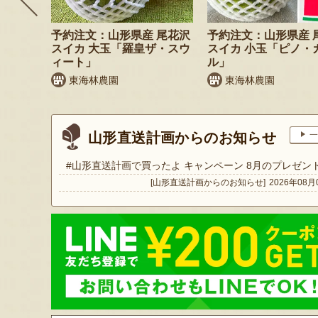
枝豆 だ
予約注文：山形県産 尾花沢
予約注文：山形県産 
スイカ 大玉「羅皇ザ・スウ
スイカ 小玉「ピノ・
ィート」
ル」
東海林農園
東海林農園
山形直送計画からのお知らせ
一
#山形直送計画で買ったよ キャンペーン 8月のプレゼン
[山形直送計画からのお知らせ]
2026年08月