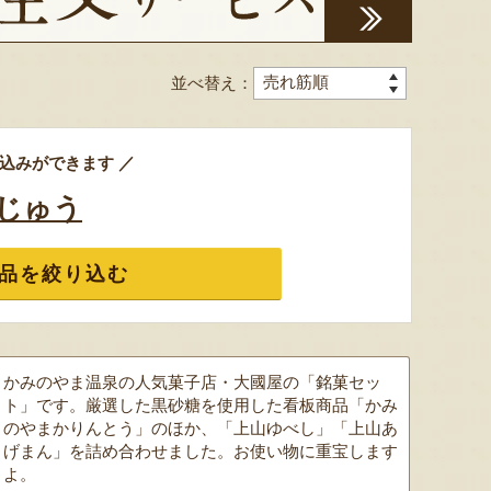
並べ替え：
色とりどりのフルーツがぎゅ
寒河江市の肥沃な大地で育っ
肥沃な
っと詰まった「ミックスゼリ
たスイートコーン「おおも
市。そ
ー」。色をテーマに、素材の
の」。存在感のある大きさ
めて育
込みができます ／
組み合わせやカットの仕方に
と、果物にも負けない濃厚な
度15
もこだわりました。箱を開け
甘みが特徴。朝採りをその日
知るお
じゅう
た瞬間に笑顔になれるゼリー
のうちに発送し、鮮度そのま
張るだ
は、大切な方への贈り物にも
まにお届けします。
がる幸
最適。
届けし
品を絞り込む
かみのやま温泉の人気菓子店・大國屋の「銘菓セッ
ト」です。厳選した黒砂糖を使用した看板商品「かみ
のやまかりんとう」のほか、「上山ゆべし」「上山あ
予約注文：山形県産トウモロコ
げまん」を詰め合わせました。お使い物に重宝します
ミックスゼリー
シ「おおもの」
予約注文
よ。
肉・青