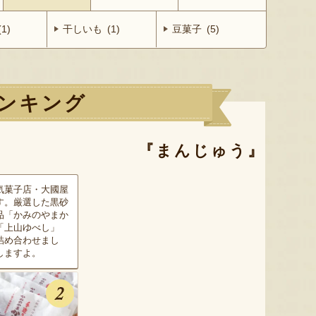
1)
干しいも (1)
豆菓子 (5)
ンキング
『まんじゅう』
気菓子店・大國屋
す。厳選した黒砂
品「かみのやまか
「上山ゆべし」
詰め合わせまし
しますよ。