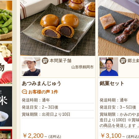
本間菓子舗
郷土
山形県鶴岡市
あつみまんじゅう
銘菓セット
お客様の声 1件
発送時期：通年
発送時期：通年
発送目安：2～3日後
発送目安：3～5日後
賞味期限：出荷日より10日
賞味期限：かみのや
造日より100日 ※賞味期限が90日以上
の商品を発送します 上山ゆべし／製造
日より20日 ※賞味期限が19日以上の商
￥2,200
￥3,100
～
～
品を発送します 上山あげまん／製造日
(送料込)
(送料込