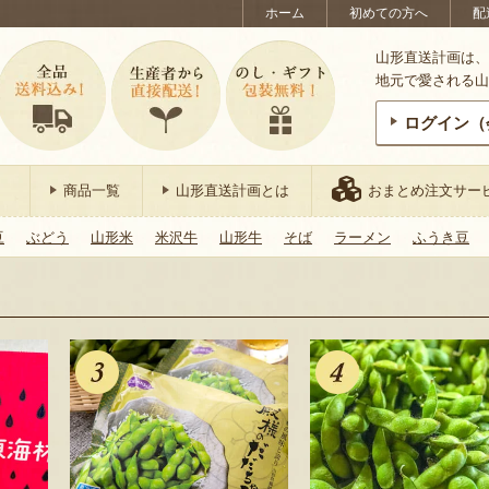
ホーム
初めての方へ
配
山形直送計画は、
地元で愛される山
ログイン（
商品一覧
山形直送計画とは
おまとめ注文サー
豆
ぶどう
山形米
米沢牛
山形牛
そば
ラーメン
ふうき豆