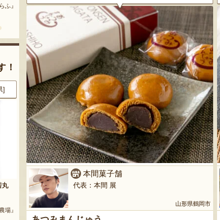
どう』
『三和油脂株式会社』
『栗原果樹園』
す！
県]
8月6日 18:40 [東京都]
8月6日 16:39 [長野県]
本間菓子舗
代表：本間 展
玉
山形県産ぶどう ピッテロビアン
上山アップルパイ
コ
『郷土銘菓処 大國屋』
山形県鶴岡市
ARM』
『松田農園』
あつみまんじゅう