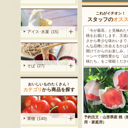
これがイチオシ！
スタッフの
オス
がる尾花沢
「今が最高」と見極めた旬の
米沢牛は、非常に厳しい
アイス･氷菓 (15)
大地で丹精込
桃をお届けします。王道の甘
をクリアした最高級のブ
メロンは、糖
さから希少な味わいまで、ど
ド牛。美しいサシ・きめ
る「知る人ぞ
んな品種に出会えるかは箱を
な肉質・とろける食感・
です。一口頬
開けてからのお楽しみ。ジュ
な旨味、すべてが抜群で
いっぱいに広
ーシーで個性豊かな「山形の
高級感のある黒化粧箱入
醇な香りをお
桃たち」をご堪能ください。
ため、大切な人への贈り
そば (27)
どうぞ！
おいしいものたくさん！
カテゴリ
から商品を探す
予約注文：山形県産 桃（贈答
果物 (140)
産 メロン（赤
用・家庭用）
米沢牛