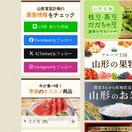
山形直送計画の
最新情報
をチェック
LINE 友だち登録
Facebookをフォロー
X(Twitter)をフォロー
Instagramをフォロー
今が食べ頃！
季節
の
オススメ
商品
スイカ (8)