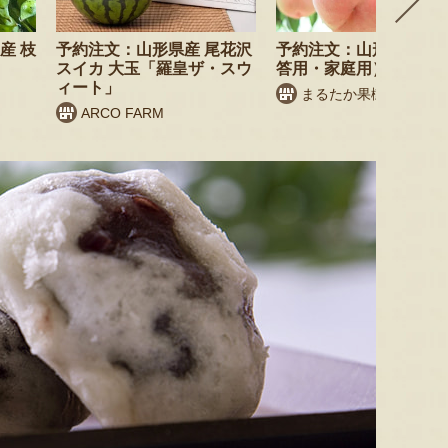
産 枝
予約注文：山形県産 尾花沢
予約注文：山形県産 桃
スイカ 大玉「羅皇ザ・スウ
答用・家庭用）
ィート」
まるたか果樹園
ARCO FARM