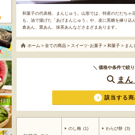
和菓子の代表格、まんじゅう。山形では、特産のだだちゃ
も、油で揚げた「あげまんじゅう」や、皮に黒糖を練り込
倉あん、栗あん、抹茶あんなどさまざまあります。
ホーム
>
全ての商品
>
スイーツ･お菓子
>
和菓子
>
まん
＼ 価格や条件で絞り
まん
該当する商
のし梅 (1)
わらび餅 (3)