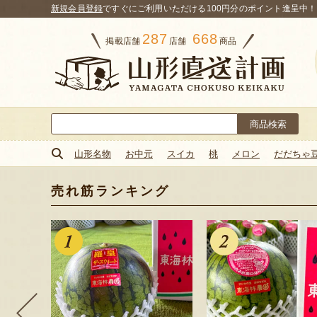
新規会員登録
ですぐにご利用いただける100円分のポイント進呈中！
287
668
掲載店舗
店舗
商品
検
索:
山形名物
お中元
スイカ
桃
メロン
だだちゃ
売れ筋ランキング