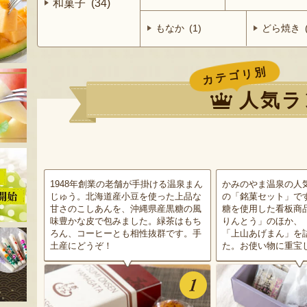
和菓子 (34)
もなか (1)
どら焼き (
カテゴリ別
人気ラ
1948年創業の老舗が手掛ける温泉まん
かみのやま温泉の人
じゅう。北海道産小豆を使った上品な
の「銘菓セット」で
甘さのこしあんを、沖縄県産黒糖の風
糖を使用した看板商
味豊かな皮で包みました。緑茶はもち
りんとう」のほか、
ろん、コーヒーとも相性抜群です。手
「上山あげまん」を
土産にどうぞ！
た。お使い物に重宝