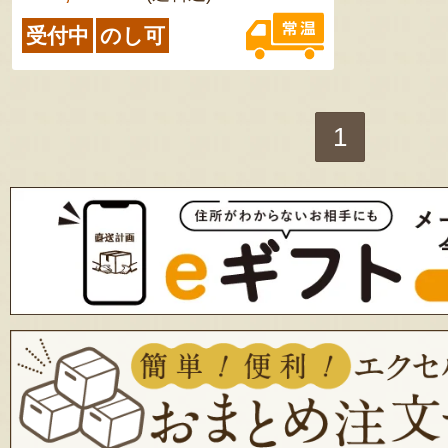
受付中
のし可
1