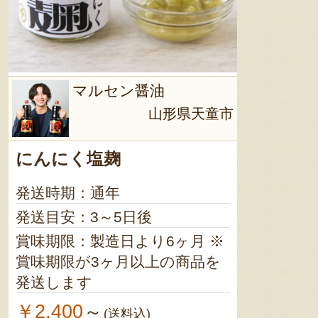
マルセン醤油
山形県天童市
にんにく塩麹
発送時期：通年
発送目安：3～5日後
賞味期限：製造日より6ヶ月 ※
賞味期限が3ヶ月以上の商品を
発送します
￥2,400
～
(送料込)