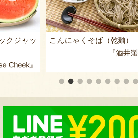
麺）
山形県産 尾花沢スイカ 大
皇ザ・スウィート」
井製麺所』
『東海林