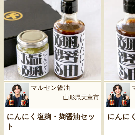
マルセン醤油
山形県天童市
にんにく塩麹・麹醤油セッ
にんに
ト