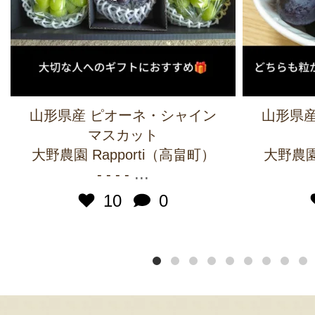
山形県産 ピオーネ・シャイン
山形県産
マスカット
大野農園 Rapporti（高畠町）
大野農園 
...
- - - -
10
0