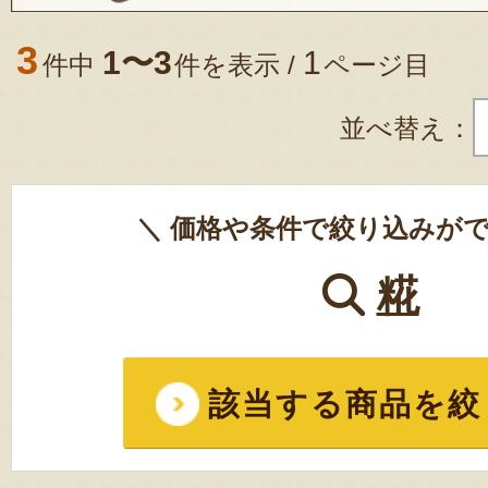
3
1〜3
1
件中
件を表示 /
ページ目
並べ替え：
＼ 価格や条件で絞り込みがで
糀
該当する商品を絞