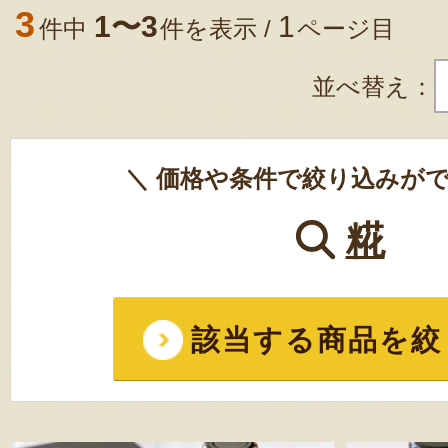
3
1〜3
1
件中
件を表示 /
ページ目
並べ替え：
＼ 価格や条件で絞り込みがで
糀
該当する商品を絞