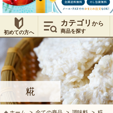
カテゴリ
から
商品を探す
初めての方へ
糀
ホーム
>
全ての商品
>
調味料
>
糀