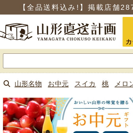
【全品送料込み!】掲載店舗
28
カ
検
索:
山形名物
お中元
スイカ
桃
メロ