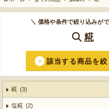
＼ 価格や条件で絞り込みがで
糀
該当する商品を絞
糀 (3)
塩糀 (2)