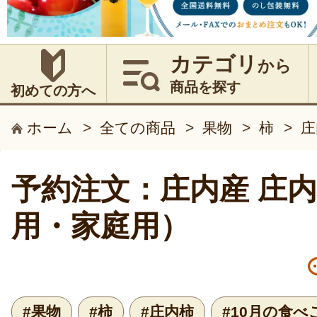
カテゴリ
から
商品を探す
初めての方へ
ホーム
>
全ての商品
>
果物
>
柿
>
庄
予約注文：庄内産 庄
用・家庭用）
#果物
#柿
#庄内柿
#10月の食べ