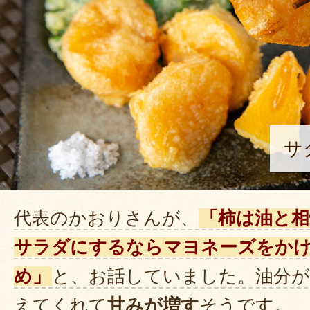
この度はご注文誠にありがとう
美味しいと言っていただけてと
す。
これからもDecofarmをどう
します！
サ
2025年10月2
代表のかおりさんが、
「柿は油と相
ハリのあるツヤツヤの柿が届きま
しい甘さが広がって、皮まで美味
サラダにするならマヨネーズをか
とても綺麗で、愛が伝わってくる
め」
と、お話していました。油分
楽しみにしています。
えてくれて
甘みが増す
そうです。