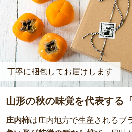
「初めて庄内柿を食べた時の衝撃は
す。柿の価値観が変わりました。私
てくださったお客様から手紙をいた
す。嬉しいですね。柿農家は減って
人になっても山形のブランド柿を守
力を込めた。
丁寧に梱包してお届けします
山形の秋の味覚を代表する
庄内柿
は庄内地方で生産されるブ