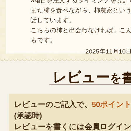
3箱目を注文するタイミングを見計
また柿を食べながら、柿農家とい
話しています。
こちらの柿と出会わなければ、こ
もです。
2025年11月10
毎年のご注文誠にありがとうご
レビュー
を
なんと反抗期が穏やかになる柿
に付け加えたくなります！
また、私の柿を通して農家への
レビューのご記入で、
50ポイン
うのは、もう農家にとってこの
(承認時)
います。もし農家を目指す日が
レビューを書くには会員ログイン
町へいらしてください！首を長