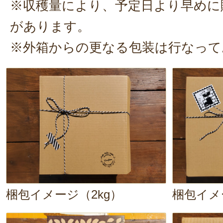
※収穫量により、予定日より早めに
あまりの美味しさに中学生男子もハ
があります。
ロをほぼ1人で１週間で食べ尽くし
親が食べれるのはほんの少し。
※外箱からの更なる包装は行なって
せっかくなので、皮をオーブンで
余すことなく楽しめました。
2024年11月16
この度はご注文誠にありがとう
私も初めて庄内柿に出会った時
気持ちになりました。とてもう
りがとうございます！
梱包イメージ（2kg）
梱包イメー
この美味しい庄内柿も生産者は
子どもたちの未来に庄内柿を残