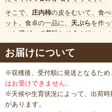
2024年1
そこで、
庄内柿
の皮をむいて、食べ
この度はご注文誠にありがとう
ット。食卓の一品に、
天ぷら
を作っ
ッと揚がって美味しそう！
鮮やかで
皮まで召し上がっていただき嬉
達をお嫁に出す気持ちで梱包作
サクッ……
おぉ、めちゃくちゃ甘い
お届けについて
その気持ちを感じ取っていただ
天ぷら
という感じ。とろとろで美味
幸せです。また来年もどうぞよ
少し付けると、より甘みを感じます
す！
※収穫後、受付順に発送となるため
テンシャルに脱帽です！
2024年12月0
はお受けできません。
※天候や生育状況によって、出荷時
今まで食べてきた柿は何だったん
があります。
美味しいです。