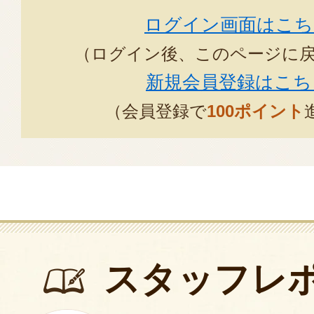
ります！
ログイン画面はこち
今年は早めに柿が無くなる予定で
（ログイン後、このページに
目のご検討よろしくお願いいたし
新規会員登録はこち
2025年11月1
（会員登録で
100ポイント
とてもきれいで美味しい柿をあり
た。ギフトのような丁寧な梱包、
ったいなくて、でも早くいただき
どなたにお渡ししても喜んでいた
す。
スタッフレ
2025年