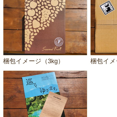
す。
どうぞこれからも応援よろしく
p.s.皮で作る柿チップ美味しい
べていただきとてもうれしいで
2024年11月1
梱包イメージ（3kg）
梱包イメー
贈り物に使わせていただきました
な梱包でたいへん喜ばれましたｒ
2024年11月11日
/
こ
この度は、ご注文ありがとうご
贈り物に使っていただけたとの