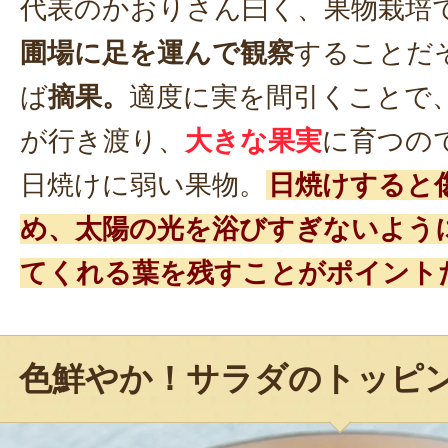
代表のかおりさん曰く、果物栽培
圃場に足を運んで観察
することだ
ば
摘果。
適度に実を間引くことで
が行き渡り、
大きな果実
に育つの
日焼けに弱い果物。
日焼けすると
め、太陽の光を浴びすぎないよう
てくれる葉を残すことがポイント
色鮮やか！サラダのトッピ