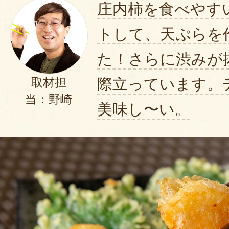
この度はご注文ありがとうござ
庄内柿を食べやす
自分が育てた柿たちを送り出す
トして、天ぷらを
が喜んでくださっているお顔を
た！さらに渋みが
込めて大切に梱包しています。
その気持ちが伝わったようなコ
際立っています。
取材担
しいです！
当：野崎
美味し〜い。
これからもどうぞ、Decofar
たします。
2025年11月0
庄内柿を息子夫婦に送りましたが
硬さもちょうど良く甘くて美味し
2025年10