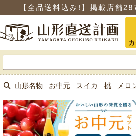
【全品送料込み!】掲載店舗
28
カ
検
索:
山形名物
お中元
スイカ
桃
メロ