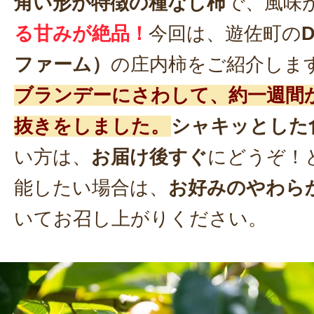
角い形が特徴の種なし柿
で、風味
る甘みが絶品！
今回は、遊佐町の
ファーム）
の庄内柿をご紹介しま
ブランデーにさわして、約一週間
抜きをしました。
シャキッとした
い方は、
お届け後すぐ
にどうぞ！
能したい場合は、
お好みのやわら
いてお召し上がりください。