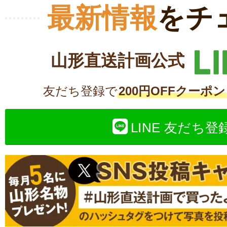
最新情報
をチ
山形直送計画公式
友だち登録で
200円OFFクーポン
LINE 友だち登