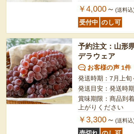
￥4,000
～
(送料込
受付中
のし可
予約注文：山形県
デラウェア
お客様の声 1件
発送時期：7月上旬
発送目安：発送時
賞味期限：商品到
上がりください
￥3,300
～
(送料込
売切れ
のし可