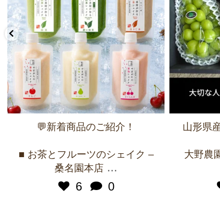
💬新着商品のご紹介！
山形県産
■ お茶とフルーツのシェイク –
大野農園 
...
桑名園本店
6
0