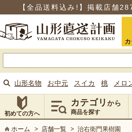
【全品送料込み!】掲載店舗
28
カ
検
索:
山形名物
お中元
スイカ
桃
メロ
カテゴリ
から
商品を探す
初めての方へ
ホーム
>
店舗一覧
>
治右衛門果樹園