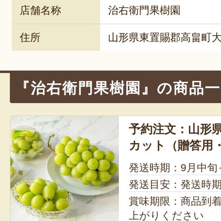
店舗名称
治右衛門果樹園
住所
山形県東置賜郡高畠町大
『治右衛門果樹園』の商品一
予約注文：山形
カット（贈答用
発送時期：9月中旬
発送目安：発送時
賞味期限：商品到
上がりください