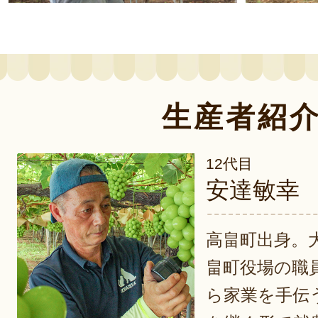
生産者紹
12代目
安達敏幸
高畠町出身。
畠町役場の職
ら家業を手伝う