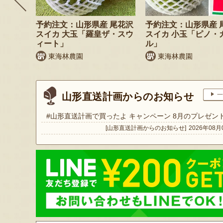
枝豆 だ
予約注文：山形県産 尾花沢
予約注文：山形県産 
スイカ 大玉「羅皇ザ・スウ
スイカ 小玉「ピノ・
ィート」
ル」
東海林農園
東海林農園
山形直送計画からのお知らせ
一
#山形直送計画で買ったよ キャンペーン 8月のプレゼン
[山形直送計画からのお知らせ]
2026年08月