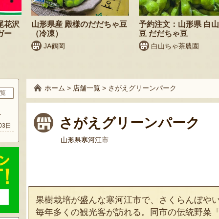
尾花沢
山形県産 殿様のだだちゃ豆
予約注文：山形県 白山
ガー
（冷凍）
豆 だだちゃ豆
JA鶴岡
白山ちゃ茶農園
ホーム
>
店舗一覧
>
さがえグリーンパーク
覧
ト
さがえグリーンパーク
03日
山形県寒河江市
果樹栽培が盛んな寒河江市で、さくらんぼや
毎年多くの観光客が訪れる。同市の伝統野菜