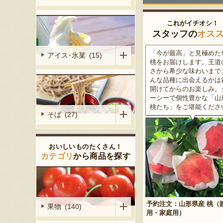
これがイチオシ！
スタッフの
オス
がる尾花沢
「今が最高」と見極めた旬の
米沢牛は、非常に厳しい
アイス･氷菓 (15)
大地で丹精込
桃をお届けします。王道の甘
をクリアした最高級のブ
メロンは、糖
さから希少な味わいまで、ど
ド牛。美しいサシ・きめ
る「知る人ぞ
んな品種に出会えるかは箱を
な肉質・とろける食感・
です。一口頬
開けてからのお楽しみ。ジュ
な旨味、すべてが抜群で
いっぱいに広
ーシーで個性豊かな「山形の
高級感のある黒化粧箱入
醇な香りをお
桃たち」をご堪能ください。
ため、大切な人への贈り
そば (27)
どうぞ！
おいしいものたくさん！
カテゴリ
から商品を探す
予約注文：山形県産 桃（贈答
果物 (140)
産 メロン（赤
用・家庭用）
米沢牛