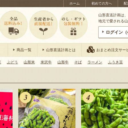
ホーム
初めての方へ
配
山形直送計画は、
地元で愛される山
ログイン（
商品一覧
山形直送計画とは
おまとめ注文サー
豆
ぶどう
山形米
米沢牛
山形牛
そば
ラーメン
ふうき豆