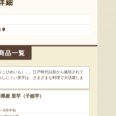
詳細
『たかはたファーム』
『長岡ファーム』
1
8月6日 19:57 [山形県]
8月6日 19:55 [兵庫県]
8月6
商品一覧
（こひめいも）」。江戸時代以前から栽培されて
れしにくい里芋は、さまざまな料理で大活躍しま
県産 里芋（子姫芋）
サン＆リブのジェラート詰合せ
令和7年度米 山形県産 雪若丸
山形県産
（特別栽培米）
「羅皇
『SUN＆LIV YAMAGATA』
～4月中旬
『ますほ農場』