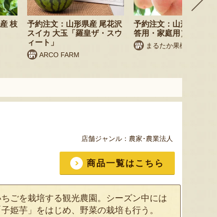
産 枝
予約注文：山形県産 尾花沢
予約注文：山形県産 桃
スイカ 大玉「羅皇ザ・スウ
答用・家庭用）
ィート」
まるたか果樹園
ARCO FARM
店舗ジャンル：
農家･農業法人
商品一覧はこちら
いちごを栽培する観光農園。シーズン中には
「子姫芋」をはじめ、野菜の栽培も行う。