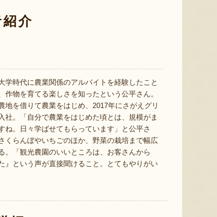
者紹介
色とりどりのフルーツがぎゅ
寒河江市の肥沃な大地で育っ
肥沃な
っと詰まった「ミックスゼリ
たスイートコーン「おおも
市。そ
ー」。色をテーマに、素材の
の」。存在感のある大きさ
めて育
組み合わせやカットの仕方に
と、果物にも負けない濃厚な
度15
大学時代に農業関係のアルバイトを経験したこと
もこだわりました。箱を開け
甘みが特徴。朝採りをその日
知るお
、作物を育てる楽しさを知ったという公平さん。
た瞬間に笑顔になれるゼリー
のうちに発送し、鮮度そのま
張るだ
は、大切な方への贈り物にも
まにお届けします。
がる幸
農地を借りて農業をはじめ、2017年にさがえグリ
最適。
届けし
入社。「自分で農業をはじめた頃とは、規模がま
すね。日々学ばせてもらっています」と公平さ
さくらんぼやいちごのほか、野菜の栽培まで幅広
る。「観光農園のいいところは、お客さんから
た』という声が直接聞けること。とてもやりがい
予約注文：山形県産トウモロコ
ミックスゼリー
シ「おおもの」
予約注文
肉・青