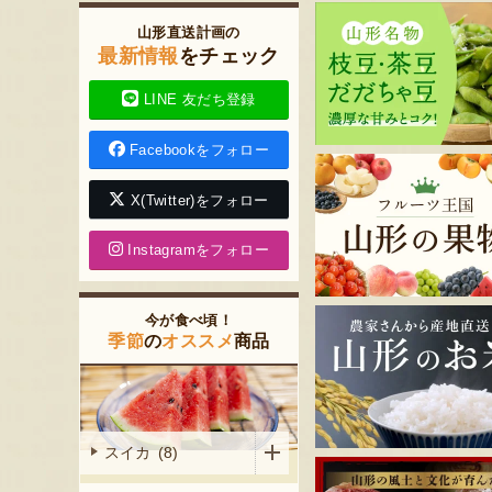
山形直送計画の
最新情報
をチェック
LINE 友だち登録
Facebookをフォロー
X(Twitter)をフォロー
Instagramをフォロー
今が食べ頃！
季節
の
オススメ
商品
スイカ (8)