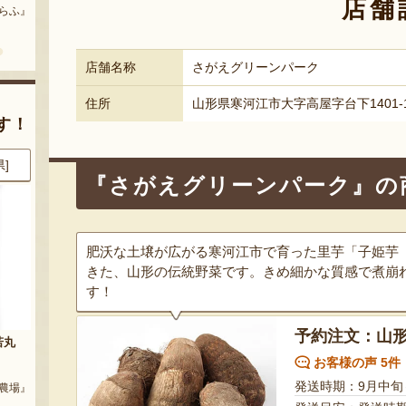
店舗
どう』
『三和油脂株式会社』
『栗原果樹園』
店舗名称
さがえグリーンパーク
住所
山形県寒河江市大字高屋字台下1401-
す！
県]
8月6日 18:40 [東京都]
8月6日 16:39 [長野県]
『さがえグリーンパーク』の
肥沃な土壌が広がる寒河江市で育った里芋「子姫芋
きた、山形の伝統野菜です。きめ細かな質感で煮崩
す！
予約注文：山形
玉
山形県産ぶどう ピッテロビアン
上山アップルパイ
コ
お客様の声 5件
『郷土銘菓処 大國屋』
発送時期：9月中旬
ARM』
『松田農園』