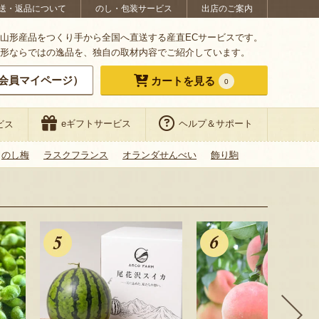
送・返品について
のし・包装サービス
出店のご案内
山形産品をつくり手から全国へ直送する産直ECサービスです。
形ならではの逸品を、独自の取材内容でご紹介しています。
会員マイページ）
カートを見る
0
eギフトサービス
ヘルプ＆サポート
ビス
のし梅
ラスクフランス
オランダせんべい
飾り駒