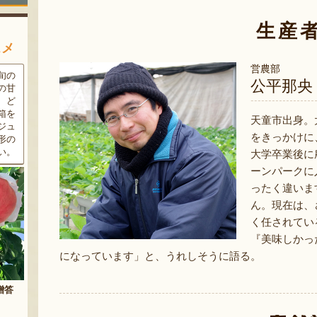
生産
スメ
営農部
条件
三和油脂の看板商品「まいに
果樹栽培が盛んな東根市で育
公平那央
ラン
ちのこめ油」は、新鮮な国産
った「白桃」。あえて大玉で
細か
の「米ぬか」から作られた食
はなく、美味しさや食感を重
濃厚
用油。油特有の臭いやクセが
視した「中玉」にこだわって
天童市出身。
す。
なく、食材の美味しさを引き
栽培しています。「陽夏妃」
をきっかけに
りの
立てます。一度使えば、毎日
や「川中島白桃」など、その
物に
使いたくなること間違いなし
時期に旬の品種をお届けしま
大学卒業後に
です。
す。
ーンパークに
ったく違いま
ん。現在は、
く任されてい
『美味しかっ
になっています」と、うれしそうに語る。
まいにちのこめ油
予約注文：山形県産 桃（贈答
用・家庭用）