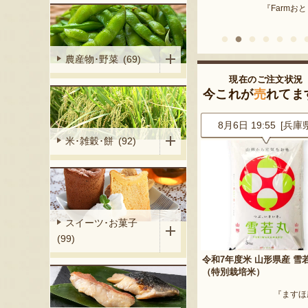
『Farmおとらふ』
『肉匠えん
イフデザイン』
農産物･野菜 (69)
現在のご注文状況
今これが
売
れてま
7 [山形県]
8月6日 19:55 [兵庫県]
8月6日 19:45 [埼玉
米･雑穀･餅 (92)
スイーツ･お菓子
(99)
ラート詰合せ
令和7年度米 山形県産 雪若丸
山形県産 尾花沢スイカ 大
（特別栽培米）
「羅皇ザ・スウィート」
V YAMAGATA』
『ますほ農場』
『ARCO F