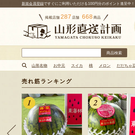
新規会員登録
ですぐにご利用いただける100円分のポイント進呈中！
287
668
掲載店舗
店舗
商品
検
索:
山形名物
お中元
スイカ
桃
メロン
だだちゃ
売れ筋ランキング