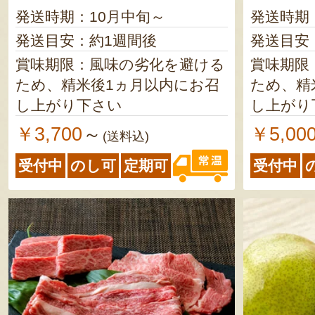
発送時期：10月中旬～
発送時期
発送目安：約1週間後
発送目安
賞味期限：風味の劣化を避ける
賞味期限
ため、精米後1ヵ月以内にお召
ため、精
し上がり下さい
し上がり
￥3,700
￥5,00
～
(送料込)
受付中
のし可
定期可
受付中