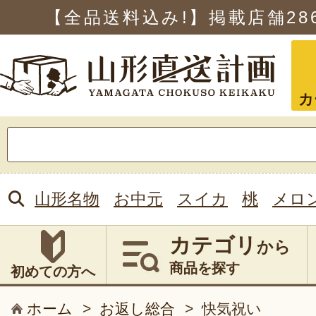
【全品送料込み!】掲載店舗
28
カ
検
索:
山形名物
お中元
スイカ
桃
メロ
カテゴリ
から
商品を探す
初めての方へ
ホーム
>
お返し総合
>
快気祝い