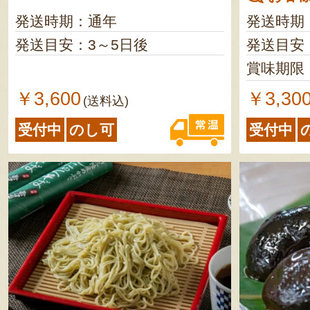
発送時期：通年
発送時期
発送目安：3～5日後
発送目安
賞味期限
￥3,600
￥3,30
(送料込)
受付中
のし可
受付中