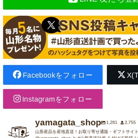
Facebookをフォロー
X(
Instagramをフォロー
yamagata_shop
1,281
2,755
山形産品を産地直送！お取り寄せ通販・ギフトサイト
@yamagata_shop と #山形直送計画 を付けて投稿！