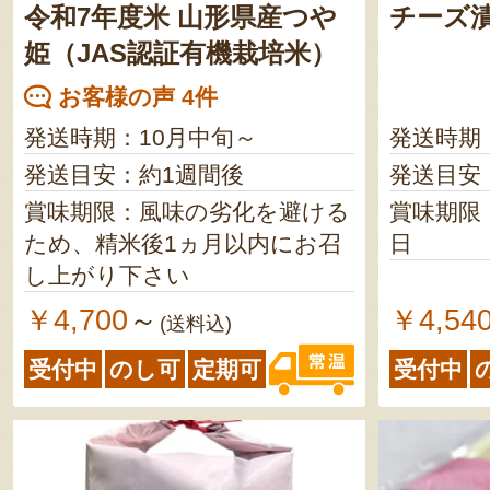
令和7年度米 山形県産つや
チーズ
姫（JAS認証有機栽培米）
お客様の声 4件
発送時期：10月中旬～
発送時期
発送目安：約1週間後
発送目安
賞味期限：風味の劣化を避ける
賞味期限
ため、精米後1ヵ月以内にお召
日
し上がり下さい
￥4,700
￥4,54
～
(送料込)
受付中
のし可
定期可
受付中