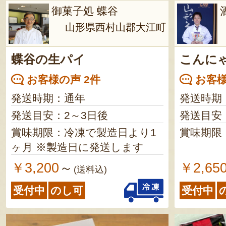
御菓子処 蝶谷
山形県西村山郡大江町
蝶谷の生パイ
こんに
お客様の声 2件
お客様
発送時期：通年
発送時期
発送目安：2～3日後
発送目安
賞味期限：冷凍で製造日より1
賞味期限
ヶ月 ※製造日に発送します
￥3,200
￥2,65
～
(送料込)
受付中
のし可
受付中