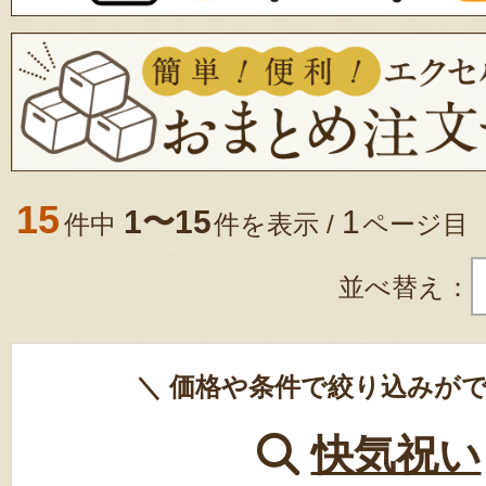
15
1〜15
1
件中
件を表示 /
ページ目
並べ替え：
＼ 価格や条件で絞り込みがで
快気祝い