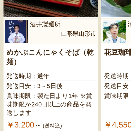
酒井製麺所
山形県山形市
めかぶこんにゃくそば（乾
花豆珈
麺）
発送時期：通年
発送時期
発送目安：3～5日後
発送目安
賞味期限：製造日より1年 ※賞
賞味期限
味期限が240日以上の商品を発
送します
￥3,200
￥4,55
～
(送料込)