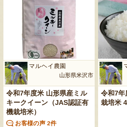
マルヘイ農園
山形県米沢市
令和7年度米 山形県産ミル
令和7年
キークイーン（JAS認証有
栽培米 
機栽培米）
お客様の声 2件