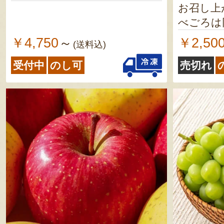
お召し上が
べごろは
をご参照
￥4,750
￥2,50
～
(送料込)
受付中
のし可
売切れ