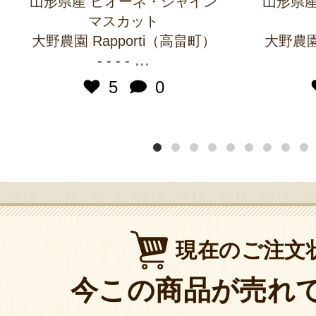
山形県産 ピオーネ・シャイン
山形県産
マスカット
大野農園 Rapporti（高畠町）
大野農園 
...
- - - -
5
0
現在のご注文
今この商品が売れ