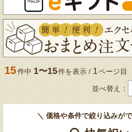
15
1〜15
1
件中
件を表示 /
ページ目
並べ替え：
＼ 価格や条件で絞り込みがで