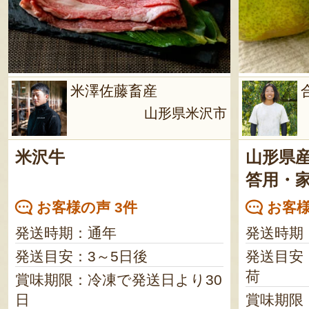
米澤佐藤畜産
山形県米沢市
米沢牛
山形県
答用・
お客様の声 3件
お客様
発送時期：通年
発送時期
発送目安：3～5日後
発送目安
荷
賞味期限：冷凍で発送日より30
日
賞味期限