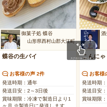
御菓子処 蝶谷
酒
山形県西村山郡大江町
蝶谷の生パイ
こんにゃ
スクロールできます
お客様の声 2件
お客様の
発送時期：通年
発送時期：
発送目安：2～3日後
発送目安：
賞味期限：冷凍で製造日より1
賞味期限：
ヶ月 ※製造日に発送します