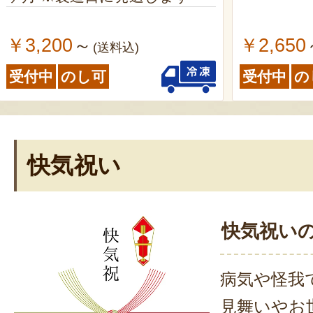
￥3,200
￥2,650
～
(送料込)
受付中
のし可
受付中
の
快気祝い
快気祝い
病気や怪我
見舞いやお