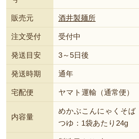
販売元
酒井製麺所
注文受付
受付中
発送目安
3～5日後
発送時期
通年
宅配便
ヤマト運輸（通常便）
めかぶこんにゃくそば：
内容量
つゆ：1袋あたり24g