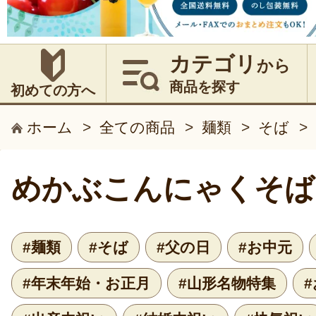
カテゴリ
から
商品を探す
初めての方へ
ホーム
>
全ての商品
>
麺類
>
そば
>
めかぶこんにゃくそば
#麺類
#そば
#父の日
#お中元
#年末年始・お正月
#山形名物特集