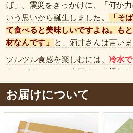
ば」。震災をきっかけに、「何か力
いう思いから誕生しました。
「そ
て食べると美味しいですよね。もと
材なんです」
と、酒井さんは言いま
ツルツル食感を楽しむには、
冷水で
る
のがポイント。今回は、
大根おろ
ッピングして、めんつゆをかけて
お届けについて
大根おろしとめかぶを絡めて、ズズ
っとしたのど越しで、さっぱりし
めかぶ好きにはたまりませんね。