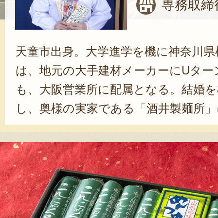
専務取締
天童市出身。大学進学を機に神奈川県
は、地元の大手建材メーカーにUター
も、大阪営業所に配属となる。結婚を
し、奥様の実家である「酒井製麺所」
一度離れたことで、山形の良さを実
さ、食べ物の美味しさ……、こうした
するような仕事がしたいと思ってい
さん。入社後は、県内のさまざまな
山形ご当地麺シリーズの商品化を提案