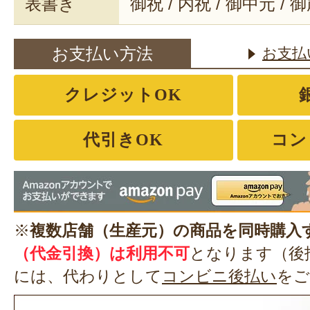
表書き
御祝 / 内祝 / 御中元 / 
お支払い方法
お支払
クレジットOK
代引きOK
コン
※
複数店舗（生産元）の商品を同時購入
（代金引換）は利用不可
となります（後
には、代わりとして
コンビニ後払い
をご