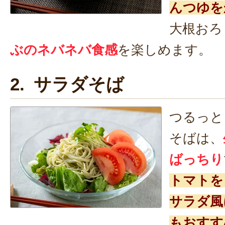
んつゆを
大根おろ
ぶのネバネバ食感
を楽しめます。
2. サラダそば
つるっと
そばは、
ばっちり
トマトを
サラダ風
もおすす