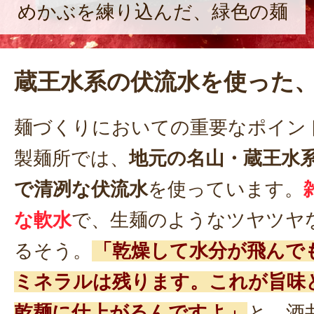
めかぶを練り込んだ、緑色の麺
蔵王水系の伏流水を使った
麺づくりにおいての重要なポイン
製麺所では、
地元の名山・蔵王水
で清冽な伏流水
を使っています。
な軟水
で、生麺のようなツヤツヤ
るそう。
「乾燥して水分が飛んで
ミネラルは残ります。これが旨味
乾麺に仕上がるんですよ」
と、酒