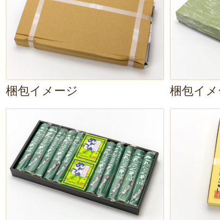
有の
くっきりとした歯触り
がクセ
梱包イメージ
梱包イメ