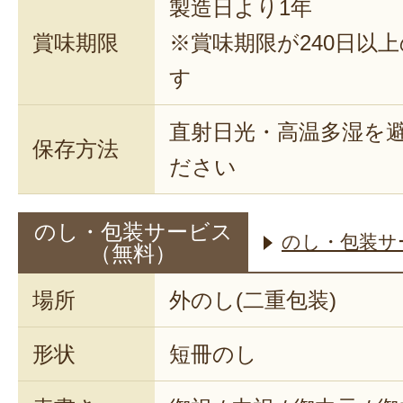
製造日より1年
賞味期限
※賞味期限が240日以
す
直射日光・高温多湿を
保存方法
ださい
のし・包装サービス
のし・包装サ
（無料）
場所
外のし(二重包装)
形状
短冊のし