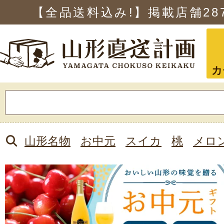
【全品送料込み!】掲載店舗
28
カ
検
索:
山形名物
お中元
スイカ
桃
メロ