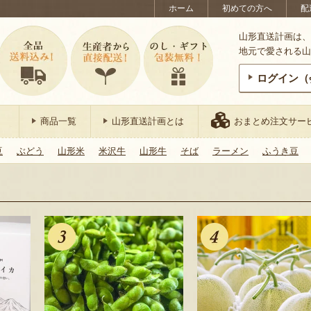
ホーム
初めての方へ
配
山形直送計画は、
地元で愛される山
ログイン（
商品一覧
山形直送計画とは
おまとめ注文サー
豆
ぶどう
山形米
米沢牛
山形牛
そば
ラーメン
ふうき豆