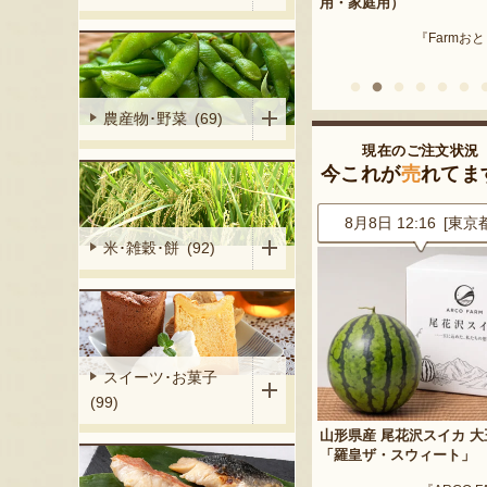
産 メロン（赤
用・家庭用）
米沢牛
『Farmおとらふ』
『肉匠えん
イフデザイン』
農産物･野菜 (69)
現在のご注文状況
今これが
売
れてま
0 [大阪府]
8月8日 12:16 [東京都]
8月8日 12:15 [山形
米･雑穀･餅 (92)
スイーツ･お菓子
(99)
枝豆「だだちゃ
山形県産 尾花沢スイカ 大玉
山形県産 庄内砂丘メロン
「羅皇ザ・スウィート」
『小林直太郎