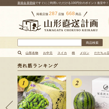
新規会員登録
ですぐにご利用いただける100円分のポイント進呈中！
287
668
掲載店舗
店舗
商品
検
索:
山形名物
お中元
スイカ
桃
メロン
だだちゃ
売れ筋ランキング