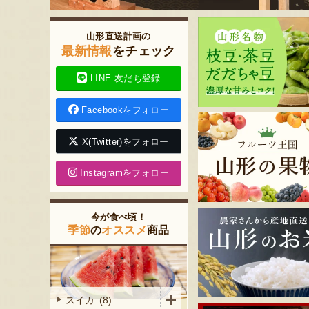
山形直送計画の
最新情報
をチェック
LINE 友だち登録
Facebookをフォロー
X(Twitter)をフォロー
Instagramをフォロー
今が食べ頃！
季節
の
オススメ
商品
スイカ (8)