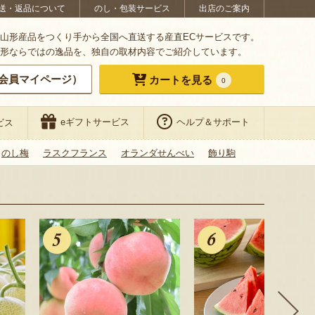
送・返品について
のし・包装サービス
出店のご案内
山形産品をつくり手から全国へ直送する産直ECサービスです。
形ならではの逸品を、独自の取材内容でご紹介しています。
会員マイページ）
カートを見る
0
eギフトサービス
ヘルプ＆サポート
ビス
のし梅
ラスクフランス
オランダせんべい
飾り駒