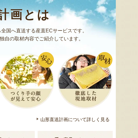
ミックスゼリー
シ「おおもの」
予約注文
肉・青
計画とは
『たかはたファーム』
『長岡ファーム』
全国へ直送する産直ECサービスです。
独自の取材内容でご紹介しています。
8月8日 12:30 [大阪府]
8月8日 12:16 [東京都]
8月8
山形直送計画について詳しく見る
山形県 白山産 枝豆「だだちゃ
山形県産 尾花沢スイカ 大玉
山形県産
豆」
「羅皇ザ・スウィート」