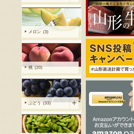
メロン (3)
桃 (20)
ぶどう (33)