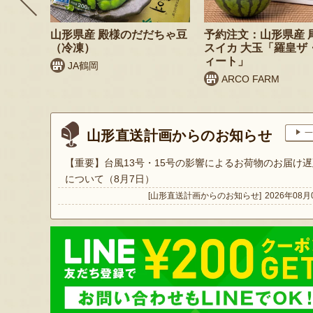
 桃（贈
山形県産 殿様のだだちゃ豆
予約注文：山形県産 
（冷凍）
スイカ 大玉「羅皇ザ
ィート」
JA鶴岡
ARCO FARM
山形直送計画からのお知らせ
一
【重要】台風13号・15号の影響によるお荷物のお届け遅
について（8月7日）
[山形直送計画からのお知らせ]
2026年08月