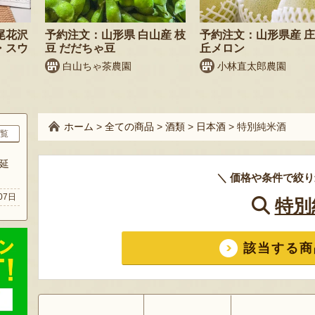
尾花沢
予約注文：山形県 白山産 枝
予約注文：山形県産 
・スウ
豆 だだちゃ豆
丘メロン
白山ちゃ茶農園
小林直太郎農園
ホーム
>
全ての商品
>
酒類
>
日本酒
>
特別純米酒
覧
延
＼ 価格や条件で絞り
07日
特別
該当する商