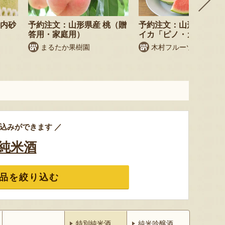
庄内砂
予約注文：山形県産 桃（贈
予約注文：山形県産 小
答用・家庭用）
イカ「ピノ・ガール」
まるたか果樹園
木村フルーツ
込みができます ／
純米酒
品を絞り込む
特別純米酒
純米吟醸酒