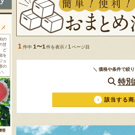
スメ
条件
三和油脂の看板商品「まいに
果樹栽培が盛んな東根市で育
ラン
ちのこめ油」は、新鮮な国産
った「白桃」。あえて大玉で
1
1〜1
1
件中
件を表示 /
ページ目
細か
の「米ぬか」から作られた食
はなく、美味しさや食感を重
濃厚
用油。油特有の臭いやクセが
視した「中玉」にこだわって
す。
なく、食材の美味しさを引き
栽培しています。「陽夏妃」
りの
立てます。一度使えば、毎日
や「川中島白桃」など、その
＼ 価格や条件で絞り
物に
使いたくなること間違いなし
時期に旬の品種をお届けしま
です。
す。
特別
該当する商