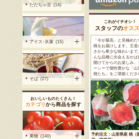
だだちゃ豆 (14)
これがイチオシ！
スタッフの
オス
がる尾花沢
「今が最高」と見極めた旬の
米沢牛は、非常に厳しい
アイス･氷菓 (15)
大地で丹精込
桃をお届けします。王道の甘
をクリアした最高級のブ
メロンは、糖
さから希少な味わいまで、ど
ド牛。美しいサシ・きめ
る「知る人ぞ
んな品種に出会えるかは箱を
な肉質・とろける食感・
です。一口頬
開けてからのお楽しみ。ジュ
な旨味、すべてが抜群で
いっぱいに広
ーシーで個性豊かな「山形の
高級感のある黒化粧箱入
醇な香りをお
桃たち」をご堪能ください。
ため、大切な人への贈り
そば (27)
どうぞ！
おいしいものたくさん！
カテゴリ
から商品を探す
予約注文：山形県産 桃（贈答
果物 (140)