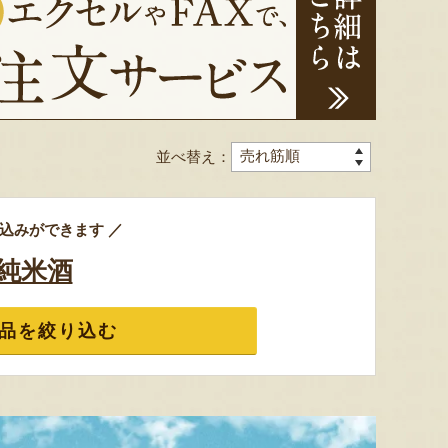
色とりどりのフルーツがぎゅ
寒河江市の肥沃な大地で育っ
肥沃な
っと詰まった「ミックスゼリ
たスイートコーン「おおも
市。そ
並べ替え：
ー」。色をテーマに、素材の
の」。存在感のある大きさ
めて育
組み合わせやカットの仕方に
と、果物にも負けない濃厚な
度15
もこだわりました。箱を開け
甘みが特徴。朝採りをその日
知るお
た瞬間に笑顔になれるゼリー
のうちに発送し、鮮度そのま
張るだ
込みができます ／
は、大切な方への贈り物にも
まにお届けします。
がる幸
最適。
届けし
純米酒
品を絞り込む
予約注文：山形県産トウモロコ