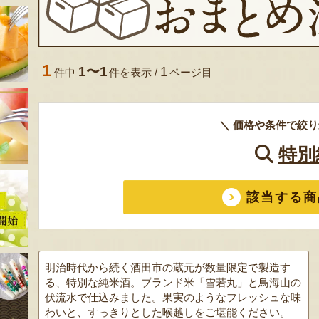
1
1〜1
1
件中
件を表示 /
ページ目
＼ 価格や条件で絞り
特別
該当する商
明治時代から続く酒田市の蔵元が数量限定で製造す
る、特別な純米酒。ブランド米「雪若丸」と鳥海山の
伏流水で仕込みました。果実のようなフレッシュな味
わいと、すっきりとした喉越しをご堪能ください。