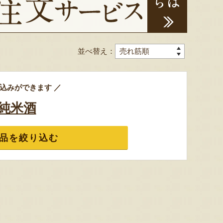
並べ替え：
込みができます ／
純米酒
品を絞り込む