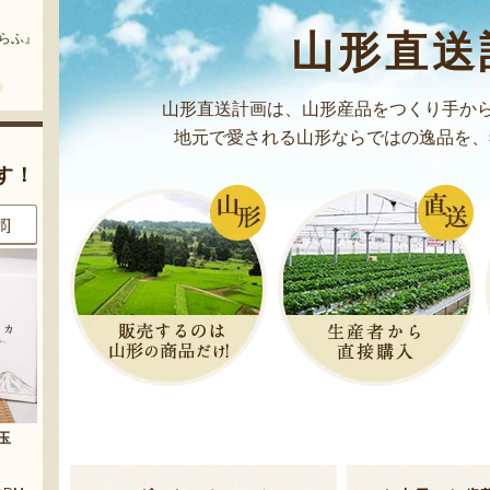
まいにちのこめ油
予約注文：山形県産 桃（贈答
用・家庭用）
山形直送
どう』
『三和油脂株式会社』
『栗原果樹園』
山形直送計画は、山形産品をつくり手から
地元で愛される山形ならではの逸品を、
す！
県]
8月8日 11:30 [東京都]
8月8日 10:50 [神奈川県]
JA鶴岡のアイスクリームセット
山形県産 ピオーネ・シャインマ
スカット
農園』
『JA鶴岡』