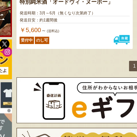
特別純米酒「オードヴィ・ヌーボー」
発送時期：3月～6月（無くなり次第終了）
発送目安：約1週間後
￥5,600
～
(送料込)
受付中
のし可
1