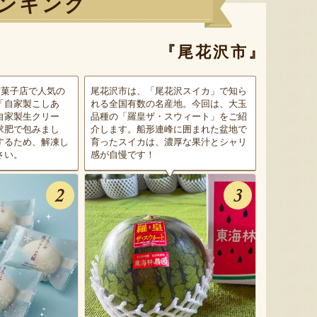
ンキング
『尾花沢市』
舗菓子店で人気の
尾花沢市は、「尾花沢スイカ」で知ら
「自家製こしあ
れる全国有数の名産地。今回は、大玉
自家製生クリー
品種の「羅皇ザ・スウィート」をご紹
求肥で包みまし
介します。船形連峰に囲まれた盆地で
するため、解凍し
育ったスイカは、濃厚な果汁とシャリ
さい。
感が自慢です！