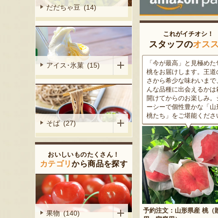
だだちゃ豆 (14)
これがイチオシ！
スタッフの
オス
がる尾花沢
「今が最高」と見極めた旬の
米沢牛は、非常に厳しい
アイス･氷菓 (15)
大地で丹精込
桃をお届けします。王道の甘
をクリアした最高級のブ
メロンは、糖
さから希少な味わいまで、ど
ド牛。美しいサシ・きめ
る「知る人ぞ
んな品種に出会えるかは箱を
な肉質・とろける食感・
です。一口頬
開けてからのお楽しみ。ジュ
な旨味、すべてが抜群で
いっぱいに広
ーシーで個性豊かな「山形の
高級感のある黒化粧箱入
うろこや総本店
株式会社アグリカルチ
醇な香りをお
桃たち」をご堪能ください。
ため、大切な人への贈り
そば (27)
山形県尾花沢市
どうぞ！
市蔵
山形県尾花沢市
創業300年以上の菓子店。一番人気
の「やまがたワッショイ」は、サク
尾花沢市の自然豊かな土地で、
おいしいものたくさん！
サク食感と米粉の甘みが魅力だ。上
カテゴリ
から商品を探す
わたって美味しいスイカを作
品な味わいから、JAL国内線ファー
る農家。一玉一玉丁寧に育て
ストクラスのお茶菓子に採用され
カは、甘くみずみずしい果肉
た。
慢。全国各地にファンが多い
だ。
店舗ジャンル：
和洋菓子店･パン屋
店舗ジャンル：
農家･
予約注文：山形県産 桃（贈答
果物 (140)