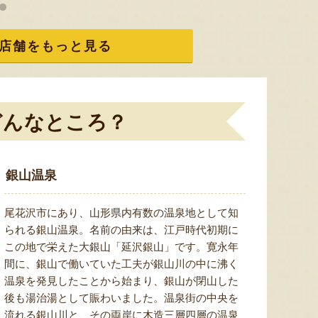
ミックスゼリー
シ「おおもの」
予約注文
肉・青
『たかはたファーム』
『長岡ファーム』
店舗をもっと見る
どんなところ？
8月7日 18:02 [東京都]
8月7日 16:16 [新潟県]
8月7
銀山温泉
尾花沢市にあり、山形県内有数の温泉地として知
られる銀山温泉。名前の由来は、江戸時代初期に
この地で栄えた大銀山「延沢銀山」です。寛永年
間に、銀山で働いていた工夫が銀山川の中に沸く
温泉を発見したことから始まり、銀山が閉山した
山形県産 種なしぶどう デラウ
Fruits Craft Cider（フルーツク
山形県産
後も湯治湯として賑わいました。温泉街の中央を
ェア
ラフトサイダー）ギフトセット
「羅皇
流れる銀山川と、その両岸に木造三層四層の温泉