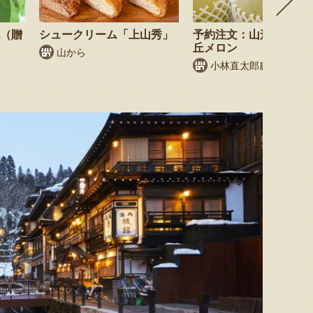
桃（贈
シュークリーム「上山秀」
予約注文：山形県産 庄
丘メロン
山から
小林直太郎農園