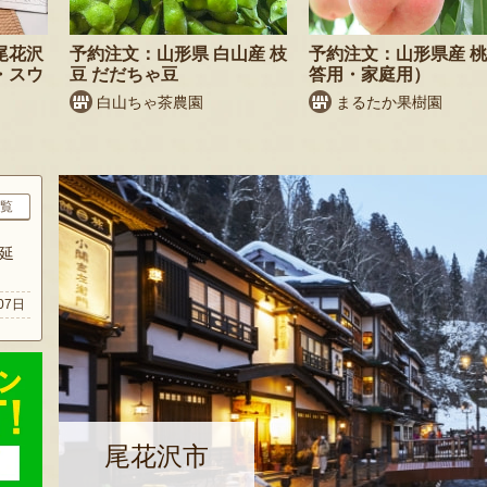
尾花沢
予約注文：山形県 白山産 枝
予約注文：山形県産 
・スウ
豆 だだちゃ豆
答用・家庭用）
白山ちゃ茶農園
まるたか果樹園
覧
延
07日
尾花沢市