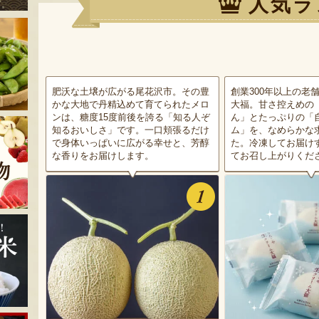
人気ラ
肥沃な土壌が広がる尾花沢市。その豊
創業300年以上の老
かな大地で丹精込めて育てられたメロ
大福。甘さ控えめの
ンは、糖度15度前後を誇る「知る人ぞ
ん」とたっぷりの「
知るおいしさ」です。一口頬張るだけ
ム」を、なめらかな
で身体いっぱいに広がる幸せと、芳醇
た。冷凍してお届け
な香りをお届けします。
てお召し上がりくだ