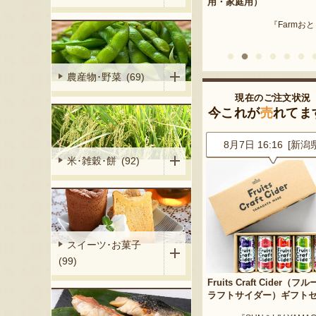
産 メロン（赤
用・家庭用）
米沢牛
『Farmおとらふ』
『肉匠えん
イフデザイン』
農産物･野菜 (69)
現在のご注文状況
今これが
売
れてま
2 [東京都]
8月7日 16:16 [新潟県]
8月7日 16:14 [埼玉
米･雑穀･餅 (92)
スイーツ･お菓子
(99)
ぶどう デラウ
Fruits Craft Cider（フルーツク
山形県産 尾花沢スイカ 大
ラフトサイダー）ギフトセット
「羅皇ザ・スウィート」