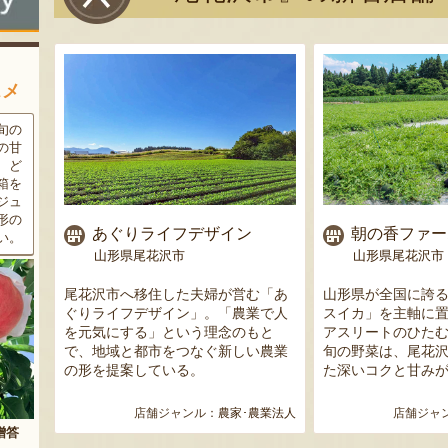
スメ
条件
三和油脂の看板商品「まいに
果樹栽培が盛んな東根市で育
ラン
ちのこめ油」は、新鮮な国産
った「白桃」。あえて大玉で
細か
の「米ぬか」から作られた食
はなく、美味しさや食感を重
濃厚
用油。油特有の臭いやクセが
視した「中玉」にこだわって
す。
なく、食材の美味しさを引き
栽培しています。「陽夏妃」
りの
立てます。一度使えば、毎日
や「川中島白桃」など、その
ャー
あぐりライフデザイン
朝の香ファー
物に
使いたくなること間違いなし
時期に旬の品種をお届けしま
山形県尾花沢市
山形県尾花沢市
です。
す。
尾花沢市へ移住した夫婦が営む「あ
山形県が全国に誇
ぐりライフデザイン」。「農業で人
スイカ」を主軸に
3代に
を元気にする」という理念のもと
アスリートのひた
り続け
で、地域と都市をつなぐ新しい農業
旬の野菜は、尾花
るスイ
の形を提案している。
た深いコクと甘み
が自
一品
農業法人
店舗ジャンル：
農家･農業法人
店舗ジャ