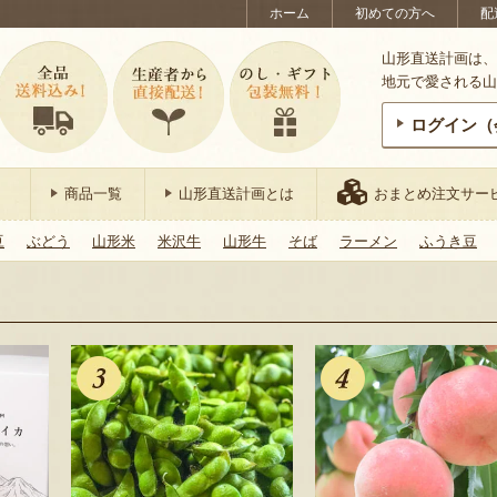
ホーム
初めての方へ
配
山形直送計画は、
地元で愛される山
ログイン（
商品一覧
山形直送計画とは
おまとめ注文サー
豆
ぶどう
山形米
米沢牛
山形牛
そば
ラーメン
ふうき豆