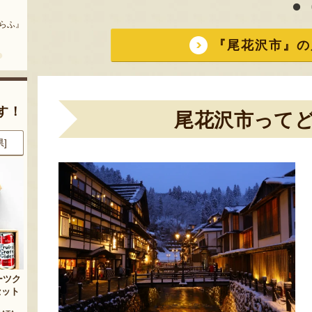
まいにちのこめ油
予約注文：山形県産 桃（贈答
用・家庭用）
どう』
『三和油脂株式会社』
『栗原果樹園』
『尾花沢市』の
す！
尾花沢市って
県]
8月7日 14:48 [大分県]
8月7日 14:48 [大分県]
玉
からからせんべい
からからせんべい
『宇佐美煎餅店』
『宇佐美煎餅店』