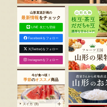
山形直送計画の
最新情報
をチェック
LINE 友だち登録
Facebookをフォロー
X(Twitter)をフォロー
Instagramをフォロー
今が食べ頃！
季節
の
オススメ
商品
スイカ (8)