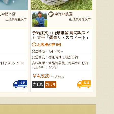
こや総本店
東海林農園
山形県尾花沢市
山形県尾花沢市
予約注文：山形県産 尾花沢スイ
カ 大玉「羅皇ザ・スウィート」
お客様の声 8件
発送時期：7月下旬～
発送目安：発送時期に順次出荷
より6ヶ月 ※
賞味期限：商品到着後、お早めにお召
し上がりください
￥4,520
～
)
(送料込)
売切れ
のし可