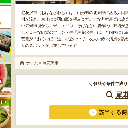
尾花沢市（おばなざわし）は、山形県の北東部にある人口約
川が流れ、東側に奥羽山脈を望みます。主な基幹産業は農
い気候環境から、米、スイカ、そばなどの農作物の栽培が
しく見事な肉質のブランド牛「尾花沢牛」は、全国的にも
芭蕉が「おくのほそ道」の旅の中で、友人の鈴木清風を訪ね
りのスポットが点在しています。
ホーム
>
尾花沢市
＼ 価格や条件で絞り
尾
該当する商