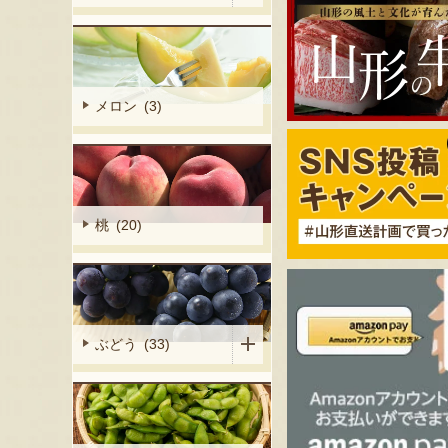
メロン (3)
桃 (20)
ぶどう (33)