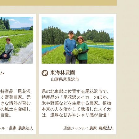
色とりどりのフルーツがぎゅ
寒河江市の肥沃な大地で育っ
肥沃な
っと詰まった「ミックスゼリ
たスイートコーン「おおも
市。そ
ー」。色をテーマに、素材の
の」。存在感のある大きさ
めて育
組み合わせやカットの仕方に
と、果物にも負けない濃厚な
度15
もこだわりました。箱を開け
甘みが特徴。朝採りをその日
知るお
た瞬間に笑顔になれるゼリー
のうちに発送し、鮮度そのま
張るだ
ム
東海林農園
う
は、大切な方への贈り物にも
まにお届けします。
がる幸
山形県尾花沢市
山
最適。
届けし
る特産品「尾花沢
県の北東部に位置する尾花沢市で、
創業30
置く野菜農家。元
特産品の「尾花沢スイカ」のほか、
の「や
むきな情熱が育む
米や野菜などを生産する農家。植物
サク食
沢の風土を凝縮し
本来の力を活かして栽培したスイカ
品な味わ
が自慢。
は、濃厚な甘みやシャリ感が自慢！
ストク
た。
ンル：
農家･農業法人
店舗ジャンル：
農家･農業法人
予約注文：山形県産トウモロコ