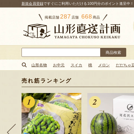
新規会員登録
ですぐにご利用いただける100円分のポイント進呈中！
287
668
掲載店舗
店舗
商品
検
索:
山形名物
お中元
スイカ
桃
メロン
だだちゃ
売れ筋ランキング