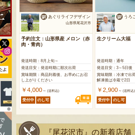
あぐりライフデザイン
うろ
山形県尾花沢市
予約注文：山形県産 メロン（赤
生クリーム大福
肉・青肉）
発送時期：8月上旬～
発送時期：通年
発送目安：発送時期に順次出荷
発送目安：3～5日後
賞味期限：商品到着後、お早めにお召
賞味期限：冷凍で出荷日
し上がりください
解凍後は冷蔵で2日
￥4,000
￥2,900
～
～
(送料込)
(送料込
受付中
のし可
受付中
のし可
『尾花沢市』の新着店舗