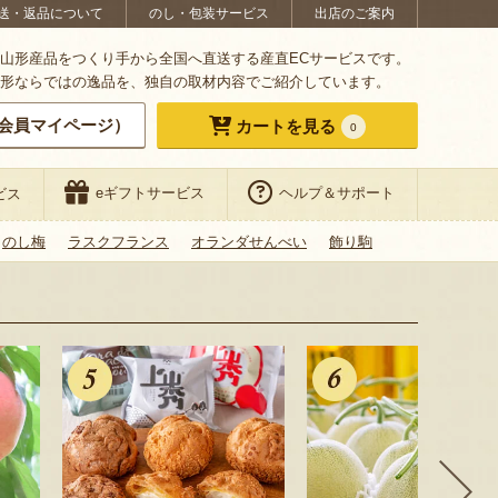
送・返品について
のし・包装サービス
出店のご案内
山形産品をつくり手から全国へ直送する産直ECサービスです。
形ならではの逸品を、独自の取材内容でご紹介しています。
会員マイページ）
カートを見る
0
eギフトサービス
ヘルプ＆サポート
ビス
のし梅
ラスクフランス
オランダせんべい
飾り駒