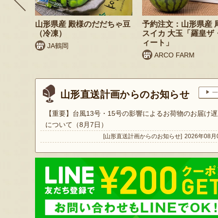
 桃（贈
山形県産 殿様のだだちゃ豆
予約注文：山形県産 
（冷凍）
スイカ 大玉「羅皇ザ
ィート」
JA鶴岡
ARCO FARM
山形直送計画からのお知らせ
一
【重要】台風13号・15号の影響によるお荷物のお届け遅
について（8月7日）
[山形直送計画からのお知らせ]
2026年08月