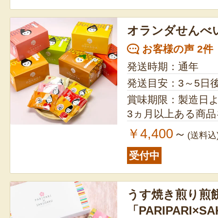
オランダせんべ
お客様の声 2件
発送時期：通年
発送目安：3～5日
賞味期限：製造日より1年 ※
3ヵ月以上ある商
￥4,400
～
(送料込
受付中
うす焼き煎り煎
「PARIPARI×S