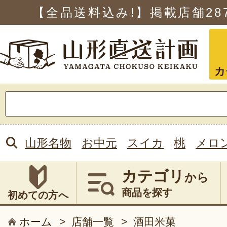
【全品送料込み!】掲載店舗
28
カ
検
索:
山形名物
お中元
スイカ
桃
メロ
カテゴリ
から
商品を探す
初めての方へ
ホーム
>
店舗一覧
>
酒田米菓