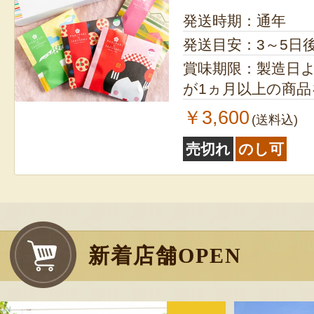
発送時期：通年
発送目安：3～5日
賞味期限：製造日より6ヵ月
が1ヵ月以上の商
￥3,600
(送料込)
売切れ
のし可
新着店舗OPEN