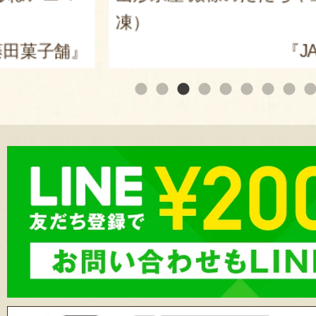
凍）
田菓子舗』
『J