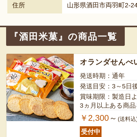
住所
山形県酒田市両羽町2-2
『酒田米菓』の商品一覧
オランダせんべ
発送時期：通年
発送目安：3～5日
賞味期限：製造日より1年 ※
3ヵ月以上ある商
￥2,300
～
(送料込
受付中