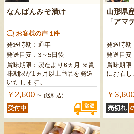
なんばんみそ漬け
山形県
「アマ
お客様の声 1件
発送時期：通年
発送時期
発送目安：3～5日後
発送目安
賞味期限：製造より6ヵ月 ※賞
賞味期限
味期限が1ヵ月以上商品を発送
にお召し
いたします。
￥2,600
￥3,60
～
(送料込)
受付中
売切れ