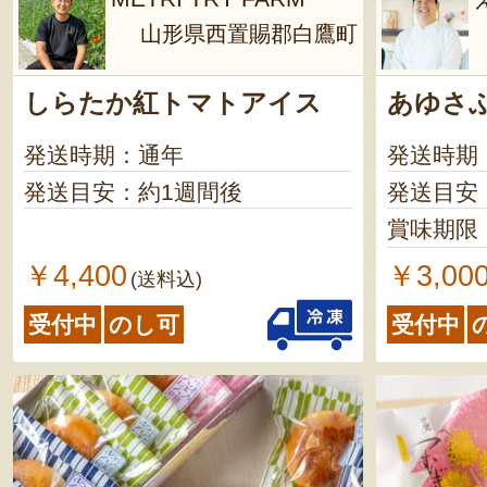
山形県西置賜郡白鷹町
しらたか紅トマトアイス
あゆさ
発送時期：通年
発送時期
発送目安：約1週間後
発送目安
賞味期限
￥4,400
￥3,00
(送料込)
受付中
のし可
受付中