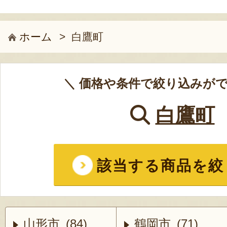
ホーム
>
白鷹町
＼ 価格や条件で絞り込みがで
白鷹町
該当する商品を絞
山形市 (84)
鶴岡市 (71)