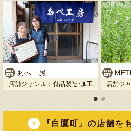
あべ工房
MET
店舗ジャンル：
食品製造･加工
店舗ジ
山形県西置賜郡白鷹町
『白鷹町』の店舗を