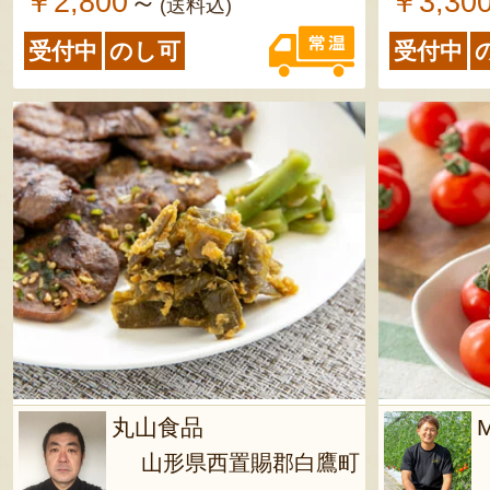
￥2,800
￥3,30
～
(送料込)
受付中
のし可
受付中
丸山食品
山形県西置賜郡白鷹町