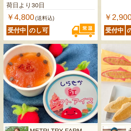
荷日より30日
￥4,800
￥2,90
(送料込)
受付中
のし可
受付中
METRI TRY FARM