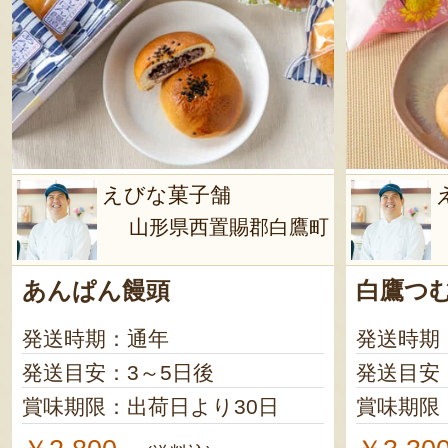
えびな菓子舗
山形県西置賜郡白鷹町
あんぱん饅頭
白鷹つ
発送時期：通年
発送時期
発送目安：3～5日後
発送目安
賞味期限：出荷日より30日
賞味期限