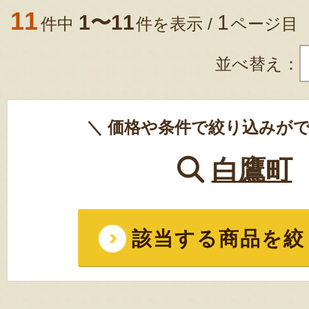
11
1〜11
1
件中
件を表示 /
ページ目
並べ替え：
＼ 価格や条件で絞り込みがで
白鷹町
該当する商品を絞