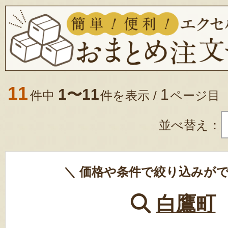
11
1〜11
1
件中
件を表示 /
ページ目
並べ替え：
＼ 価格や条件で絞り込みがで
白鷹町