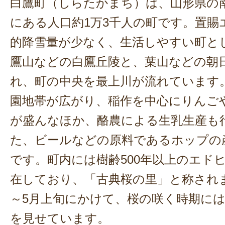
白鷹町（しらたかまち）は、山形県の
にある人口約1万3千人の町です。置賜
的降雪量が少なく、生活しやすい町と
鷹山などの白鷹丘陵と、葉山などの朝
れ、町の中央を最上川が流れています
園地帯が広がり、稲作を中心にりんご
が盛んなほか、酪農による生乳生産も
た、ビールなどの原料であるホップの
です。町内には樹齢500年以上のエド
在しており、「古典桜の里」と称され
～5月上旬にかけて、桜の咲く時期に
を見せています。