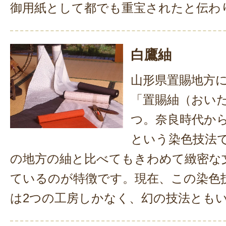
御用紙として都でも重宝されたと伝わ
白鷹紬
山形県置賜地方
「置賜紬（おい
つ。奈良時代か
という染色技法
の地方の紬と比べてもきわめて緻密な
ているのが特徴です。現在、この染色
は2つの工房しかなく、幻の技法とも