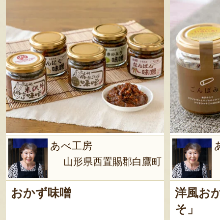
あべ工房
山形県西置賜郡白鷹町
おかず味噌
洋風お
そ」