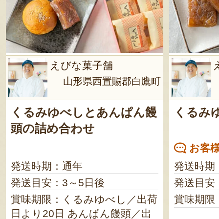
えびな菓子舗
山形県西置賜郡白鷹町
くるみゆべしとあんぱん饅
くるみ
頭の詰め合わせ
お客様
発送時期：通年
発送時期
発送目安：3～5日後
発送目安
賞味期限：くるみゆべし／出荷
賞味期限
日より20日 あんぱん饅頭／出