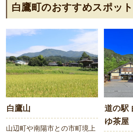
白鷹町のおすすめスポッ
白鷹山
道の駅
ゆ茶屋
山辺町や南陽市との市町境上