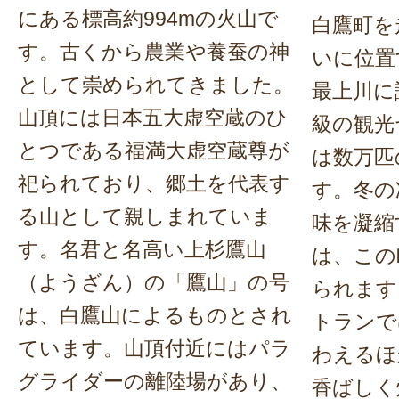
にある標高約994mの火山で
白鷹町を
す。古くから農業や養蚕の神
いに位置
として崇められてきました。
最上川に
山頂には日本五大虚空蔵のひ
級の観光
とつである福満大虚空蔵尊が
は数万匹
祀られており、郷土を代表す
す。冬の
る山として親しまれていま
味を凝縮
す。名君と名高い上杉鷹山
は、この
（ようざん）の「鷹山」の号
られます
は、白鷹山によるものとされ
トランで
ています。山頂付近にはパラ
わえるほ
グライダーの離陸場があり、
香ばしく