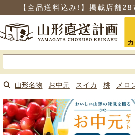
【全品送料込み!】掲載店舗
28
カ
検
索:
山形名物
お中元
スイカ
桃
メロ