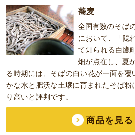
蕎麦
全国有数のそば
において、「隠
て知られる白鷹
畑が点在し、夏
る時期には、そばの白い花が一面を覆
かな水と肥沃な土壌に育まれたそば粉
り高いと評判です。
商品を見る