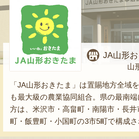
JA山形
山
「JA山形おきたま」は置賜地方全域
も最大級の農業協同組合。県の最南端
方は、米沢市・高畠町・南陽市・長井
町・飯豊町・小国町の3市5町で構成
脈・朝日山地・吾妻山地・飯豊山地と