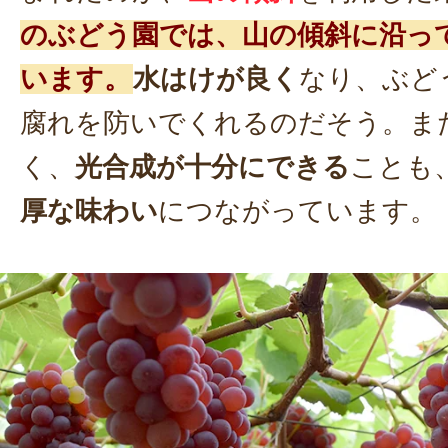
のぶどう園では、山の傾斜に沿っ
います。
水はけが良く
なり、ぶど
腐れを防いでくれるのだそう。ま
く、
光合成が十分にできる
ことも
厚な味わい
につながっています。