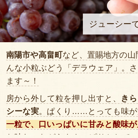
ジューシー
南陽市や高畠町
など、置賜地方の山
んな小粒ぶどう「デラウェア」。
ます～！
房から外して粒を押し出すと、
きら
シーな実
。ぱくり……とっても味が
一粒で、口いっぱいに甘みと酸味が
な味わいながらもさっぱりとして