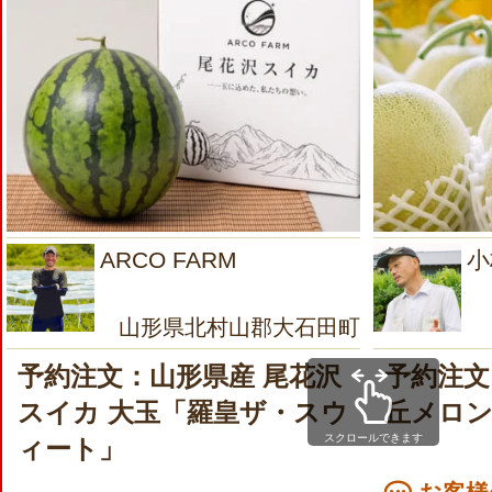
ARCO FARM
小
山形県北村山郡大石田町
予約注文：山形県産 尾花沢
予約注文
スイカ 大玉「羅皇ザ・スウ
丘メロ
スクロールできます
ィート」