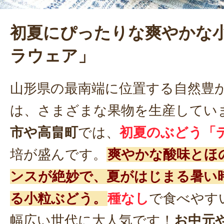
初夏にぴったりな爽やかな
ラウェア」
山形県の最南端に位置する自然豊
は、さまざまな果物を生産してい
市や高畠町
では、
初夏のぶどう「
培が盛んです。
爽やかな酸味とほ
ンスが絶妙で、夏がはじまる暑い
る小粒ぶどう。
種なし
で食べやす
幅広い世代に大人気です！
お中元