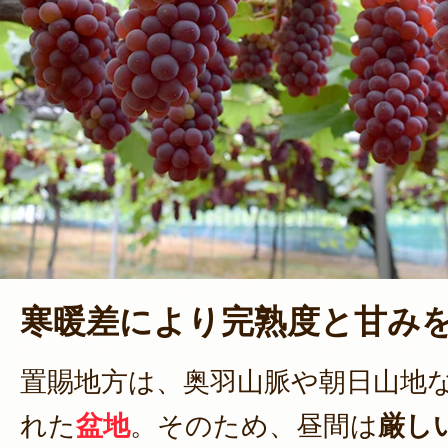
寒暖差により完熟度と甘み
置賜地方は、奥羽山脈や朝日山地
れた
盆地
。そのため、昼間は
厳し