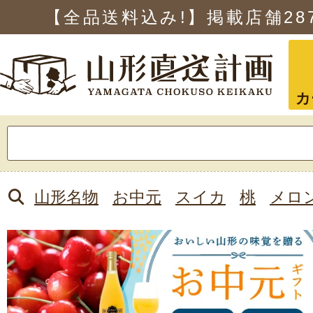
【全品送料込み!】掲載店舗
28
カ
検
索:
山形名物
お中元
スイカ
桃
メロ