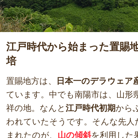
江戸時代から始まった置賜
培
置賜地方は、
日本一のデラウェア
ています。中でも南陽市は、山形
祥の地。なんと
江戸時代初期
から
われていたそうです。そんな先人
まれたのが、
山の傾斜
を利用した