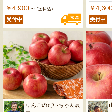
造日から1年 ※賞味期
￥4,900
￥4,60
～
(送料込)
月以上の
受付中
受付中
りんごのだいちゃん農