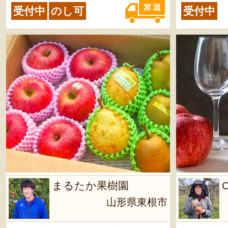
受付中
のし可
受付中
まるたか果樹園
C
山形県東根市