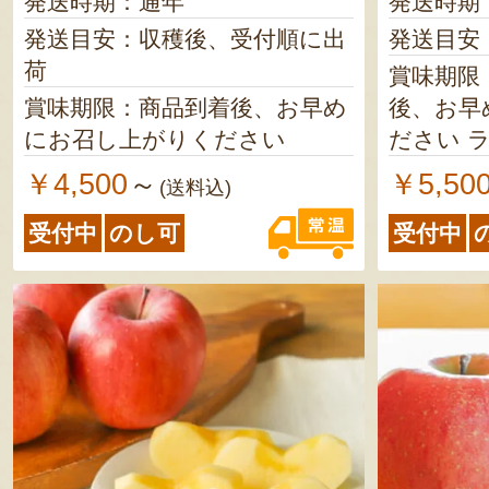
発送時期：通年
発送時期
発送目安：収穫後、受付順に出
発送目安
荷
賞味期限
賞味期限：商品到着後、お早め
後、お早
にお召し上がりください
ださい ラ・フランス／完熟後
は、お早
￥4,500
￥5,50
～
(送料込)
ださい
受付中
のし可
受付中