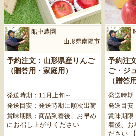
船中農園
山形県南陽市
予約注文：山形県産りんご
予約注
（贈答用・家庭用）
ご・ジ
（贈答
発送時期：11月上旬～
発送時期
発送目安：発送時期に順次出荷
発送目安
賞味期限：商品到着後、お早め
賞味期限：
にお召し上がりください
着後、お
ださい 【りんごジュース】 製