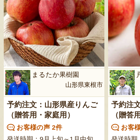
まるたか果樹園
山形県東根市
予約注文：山形県産りんご
予約注
（贈答用・家庭用）
（贈答
お客様の声 2件
お客様
発送時期：9月上旬～1月中旬
発送時期