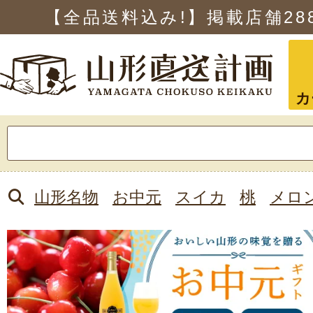
【全品送料込み!】掲載店舗
28
カ
検
索:
山形名物
お中元
スイカ
桃
メロ