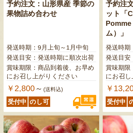
予約注文：山形県産 季節の
予約注
果物詰め合わせ
ット「C’e
Pomm
ム）」
発送時期：9月上旬～1月中旬
発送時期
発送目安：発送時期に順次出荷
発送目安
賞味期限：商品到着後、お早め
賞味期限
にお召し上がりください
にお召し
￥2,800
￥13,2
～
(送料込)
受付中
のし可
受付中