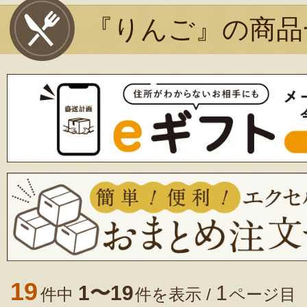
『りんご』の商品
19
1〜19
1
件中
件を表示 /
ページ目