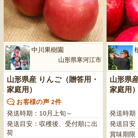
中川果樹園
山形県寒河江市
山形県産 りんご（贈答用・
山形県
家庭用）
家庭用
お客様の声 2件
発送時期：10月上旬～
発送時期
発送目安：収穫後、受付順に出
発送目安
荷
賞味期限