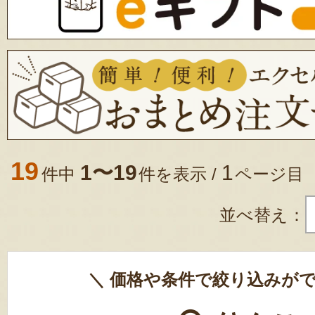
19
1〜19
1
件中
件を表示 /
ページ目
並べ替え：
＼ 価格や条件で絞り込みがで