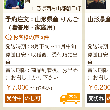
園
山形県西村山郡朝日町
予約注文：山形県産 りんご
山形県産
（贈答用・家庭用）
お客様の声 3件
発送時期：8月下旬～11月中旬
発送時期
発送目安：収穫後、受付順に出
発送目安
荷
荷
賞味期限：商品到着後、お早め
賞味期限
にお召し上がり下さい
にお召し
￥7,000
￥6,20
～
(送料込)
受付中
のし可
売切れ