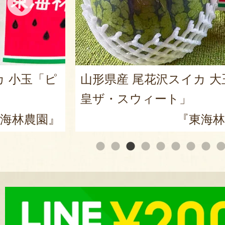
カ 小玉「ピ
山形県産 尾花沢スイカ 大
皇ザ・スウィート」
海林農園』
『東海林