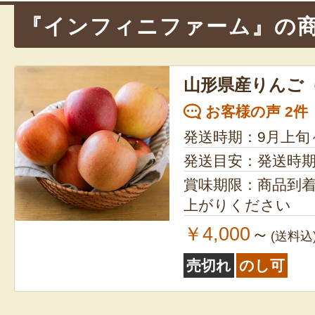
『インフィニファーム』の
山形県産りんご
お客様の声 2件
発送時期：9月上旬
発送目安：発送時
賞味期限：商品到
上がりください
￥4,000
～
(送料込
売切れ
のし可