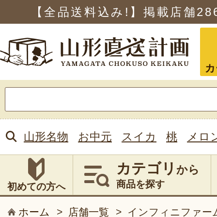
【全品送料込み!】掲載店舗
28
カ
検
索:
山形名物
お中元
スイカ
桃
メロ
カテゴリ
から
商品を探す
初めての方へ
ホーム
>
店舗一覧
>
インフィニファー