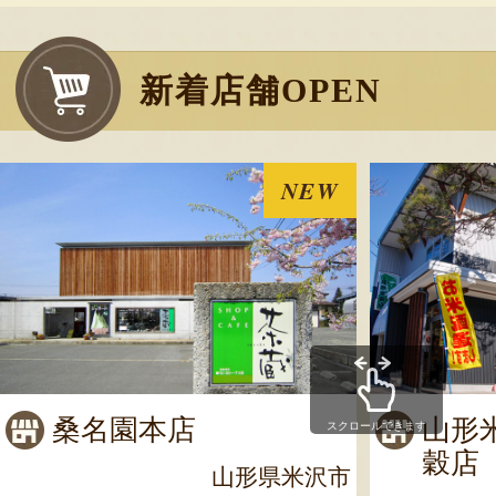
新着店舗OPEN
NEW
桑名園本店
山形
スクロールできます
穀店
山形県米沢市