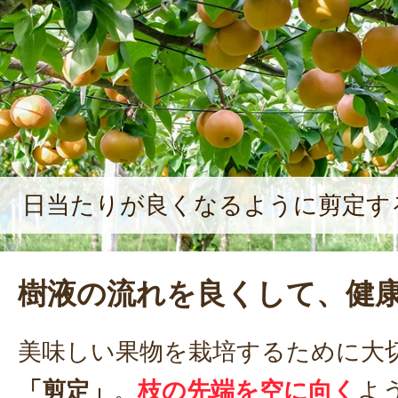
日当たりが良くなるように剪定す
樹液の流れを良くして、健
美味しい果物を栽培するために大
「剪定」
。
枝の先端を空に向く
よ