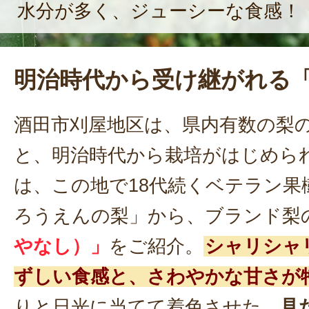
水分が多く、ジューシーな食感！
明治時代から受け継がれる
酒田市刈屋地区は、県内有数の梨
と、明治時代から栽培がはじめら
は、この地で18代続くベテラン果
ろうえんの梨」から、ブランド梨
やなし）」
をご紹介。
シャリシャ
ずしい食感と、さわやかな甘さが
りと日光に当てて着色させた、
見