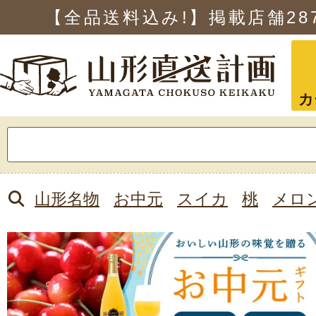
【全品送料込み!】掲載店舗
28
カ
検
索:
山形名物
お中元
スイカ
桃
メロ