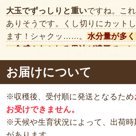
大玉でずっしりと重い
ですね。こ
ありそうです。くし切りにカット
ます！シャクッ……。
水分量が多く
い食感！あふれる果汁が濃厚で、と
です。
さわやかな酸味
があり、甘
お届けについて
れますね。大満足です！
※収穫後、受付順に発送となるため
お受けできません。
※天候や生育状況によって、出荷時
があります。