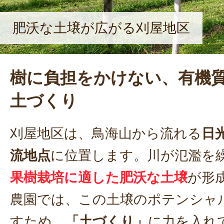
肥沃な土壌が広がる刈屋地区
樹に負担をかけない、有機
土づくり
刈屋地区は、鳥海山から流れる
日
流地点
に位置します。川が氾濫を
果樹栽培に適した肥沃な土壌
が形
農園では、この土壌のポテンシャ
すため、
「土づくり」
に力を入れ