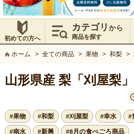
カテゴリ
から
商品を探す
初めての方へ
ホーム
>
全ての商品
>
果物
>
和梨
>
山形県産 梨「刈屋梨」
#果物
#和梨
#刈屋梨
#幸水
#
#南水
#新興
#8月の食べごろ商品