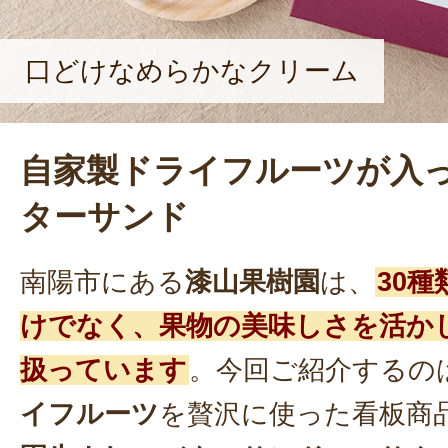
った』の声が原動力ですね」と、笑顔
だった。
口どけなめらかなクリーム
自家製ドライフルーツが入
ターサンド
南陽市にある
漆山果樹園
は、
30
けでなく、果物の美味しさを活か
扱っています
。今回ご紹介するの
イフルーツ
を贅沢に使った看板商