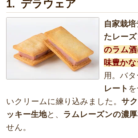
1. デラウェア
自家栽培
たレーズ
のラム酒
味豊かな
用。バタ
レート
を
いクリームに練り込みました。
サク
ッキー生地
と、
ラムレーズンの濃厚
せん。