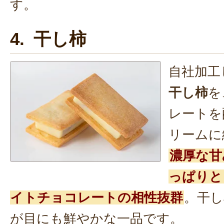
す。
4. 干し柿
自社加工
干し柿
を
レートを
リームに
濃厚な甘
っぱりと
イトチョコレートの相性抜群
。干し
が目にも鮮やかな一品です。