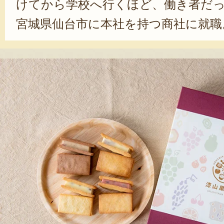
けてから学校へ行くほど、働き者だ
宮城県仙台市に本社を持つ商社に就職
務員として12年務めた。実家の果樹
が、社内でも評判だったことから、
いただけるぶどうを、もっと多くの
と、一念発起。退職し、就農を決めた
を超えるぶどう栽培だけでなく、自
素材を使ったドライフルーツをはじ
わった加工品の製造・販売も行う。
品開発に意欲的に取り組むなど、多
りは、「お客様に美味しいものを届
だけ。来ていただく方や、贈られた