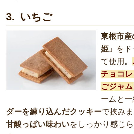
3. いちご
東根市産
姫」
をド
て使用。
チョコレ
ごジャム
ームと一
ダーを練り込んだクッキー
で挟みま
甘酸っぱい味わい
をしっかり感じら