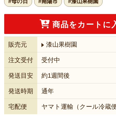
#母の日
#南陽市
#漆山果樹園
商品をカートに
販売元
漆山果樹園
注文受付
受付中
発送目安
約1週間後
発送時期
通年
宅配便
ヤマト運輸（クール冷蔵