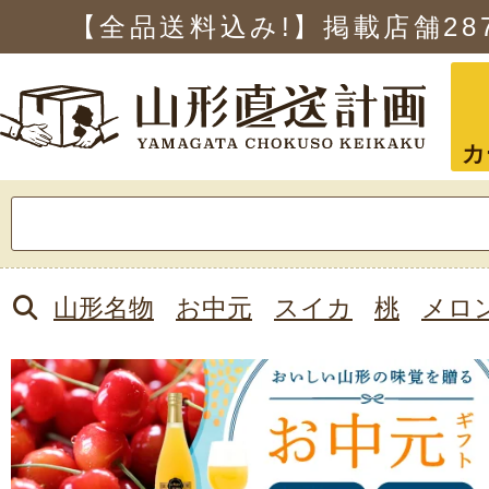
【全品送料込み!】掲載店舗
28
カ
検
索:
山形名物
お中元
スイカ
桃
メロ