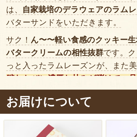
は、
自家栽培のデラウェアのラムレ
バターサンドをいただきます。
サク！
ん〜〜軽い食感のクッキー生
バタークリームの相性抜群
です。ク
っと入ったラムレーズンが、また美
噛むたびに濃厚な甘みが弾けて、品
りが鼻から抜けていきます
。あっと
お届けについて
べちゃいました。
デラウェアのほか、
シャインマス
干し柿
をラインナップ。どれもこ