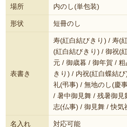
場所
内のし(単包装)
形状
短冊のし
寿(紅白結びきり) / 寿(
(紅白結びきり) / 御祝(
元 / 御歳暮 / 御年賀 / 
表書き
きり) / 内祝(紅白蝶結び) 
礼(弔事) / 無地のし(慶事
/ 暑中御見舞 / 残暑御見舞
志(仏事) / 御見舞 / 快
名入れ
対応可能