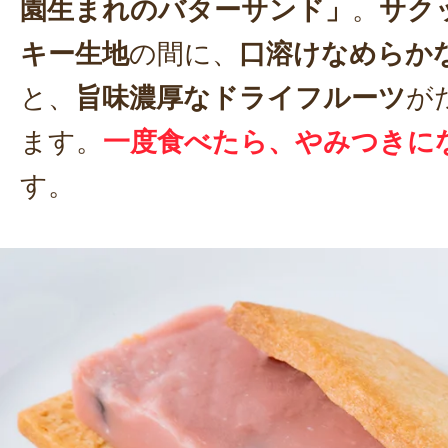
園生まれのバターサンド」
。
サク
キー生地
の間に、
口溶けなめらか
と、
旨味濃厚なドライフルーツ
が
ます。
一度食べたら、やみつきに
す。