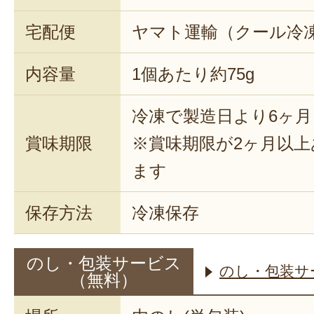
宅配便
ヤマト運輸（クール冷
内容量
1個あたり約75g
冷凍で製造日より6ヶ月
賞味期限
※賞味期限が2ヶ月以
ます
保存方法
冷凍保存
のし・包装サービス
のし・包装サ
（無料）