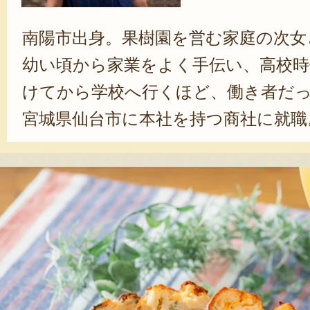
南陽市出身。果樹園を営む家庭の次女
幼い頃から家業をよく手伝い、高校時
けてから学校へ行くほど、働き者だ
宮城県仙台市に本社を持つ商社に就職
務員として12年務めた。実家の果樹
が、社内でも評判だったことから、
いただけるぶどうを、もっと多くの
と、一念発起。退職し、就農を決めた
を超えるぶどう栽培だけでなく、自
素材を使ったドライフルーツをはじ
わった加工品の製造・販売も行う。