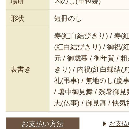
場所
内のし(単包装)
形状
短冊のし
寿(紅白結びきり) / 寿(
(紅白結びきり) / 御祝(
元 / 御歳暮 / 御年賀 / 
表書き
きり) / 内祝(紅白蝶結び) 
礼(弔事) / 無地のし(慶事
/ 暑中御見舞 / 残暑御見舞
志(仏事) / 御見舞 / 快
お支払い方法
お支払