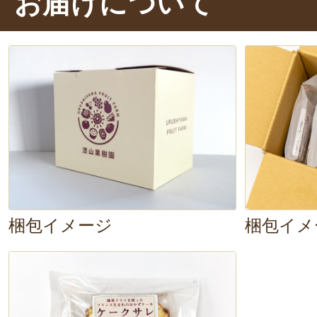
お届けについて
います。」
ドライ野菜の甘さや、ソーセージの
コクが重なって、
ワインのお供に
保存ができるので、急な来客の際に
うですね。
梱包イメージ
梱包イメ