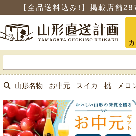
【全品送料込み!】掲載店舗
28
カ
検
索:
山形名物
お中元
スイカ
桃
メロ