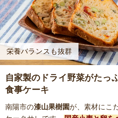
品開発に意欲的に取り組むなど、多
りは、「お客様に美味しいものを届
だけ。来ていただく方や、贈られた
った』の声が原動力ですね」と、笑顔
だった。
栄養バランスも抜群
自家製のドライ野菜がたっ
食事ケーキ
南陽市の
漆山果樹園
が、素材にこ