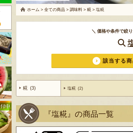
ホーム
>
全ての商品
>
調味料
>
糀
>
塩糀
＼ 価格や条件で絞り
該当する商
糀 (3)
塩糀 (2)
『塩糀』の商品一覧