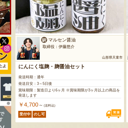
マルセン醤油
取締役：伊藤悠介
山形県天童市
にんにく塩麹・麹醤油セット
発送時期：通年
発送目安：3～5日後
賞味期限：製造日より6ヶ月 ※賞味期限が3ヶ月以上の商品を
発送します
￥4,700
～
(送料込)
受付中
のし可