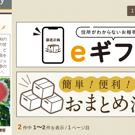
1
スメ
条件
三和油脂の看板商品「まいに
果樹栽培が盛んな東根市で育
ラン
ちのこめ油」は、新鮮な国産
った「白桃」。あえて大玉で
細か
の「米ぬか」から作られた食
はなく、美味しさや食感を重
濃厚
用油。油特有の臭いやクセが
視した「中玉」にこだわって
す。
なく、食材の美味しさを引き
栽培しています。「陽夏妃」
りの
立てます。一度使えば、毎日
や「川中島白桃」など、その
物に
使いたくなること間違いなし
時期に旬の品種をお届けしま
です。
す。
2
1〜2
1
件中
件を表示 /
ページ目