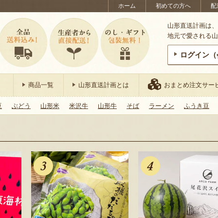
ホーム
初めての方へ
配
山形直送計画は、
地元で愛される山
ログイン（
商品一覧
山形直送計画とは
おまとめ注文サー
豆
ぶどう
山形米
米沢牛
山形牛
そば
ラーメン
ふうき豆