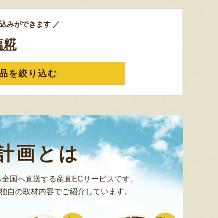
ミックスゼリー
シ「おおもの」
予約注文
肉・青
『たかはたファーム』
『長岡ファーム』
込みができます ／
塩糀
品を絞り込む
8月7日 14:48 [大分県]
8月7日 14:48 [大分県]
8月7
計画とは
全国へ直送する産直ECサービスです。
独自の取材内容でご紹介しています。
からからせんべい
からからせんべい
山形県産
ック
『宇佐美煎餅店』
『宇佐美煎餅店』