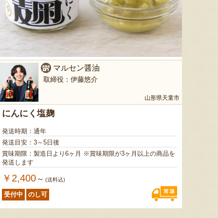
マルセン醤油
取締役：伊藤悠介
山形県天童市
にんにく塩麹
発送時期：通年
発送目安：3～5日後
賞味期限：製造日より6ヶ月 ※賞味期限が3ヶ月以上の商品を
発送します
￥2,400
～
(送料込)
受付中
のし可