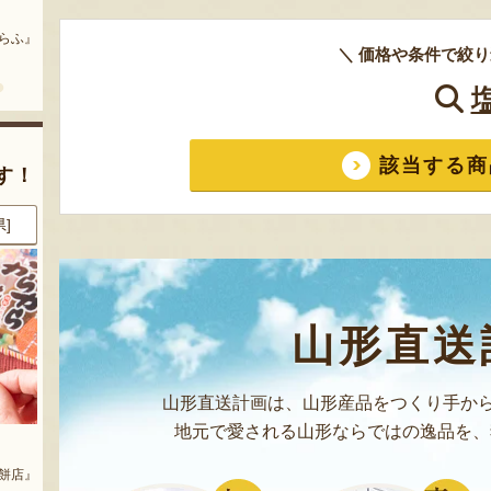
まいにちのこめ油
予約注文：山形県産 桃（贈答
用・家庭用）
どう』
『三和油脂株式会社』
＼ 価格や条件で絞り
『栗原果樹園』
該当する商
す！
県]
8月7日 13:39 [兵庫県]
8月7日 10:06 [東京都]
山形直送
山形直送計画は、山形産品をつくり手から
地元で愛される山形ならではの逸品を、
ジャ
こんにゃくそば（乾麺）
山形県産 尾花沢スイカ 大玉
「羅皇ザ・スウィート」
『酒井製麺所』