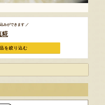
込みができます ／
塩糀
品を絞り込む