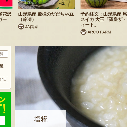
尾花沢
山形県産 殿様のだだちゃ豆
予約注文：山形県産 
ガー
（冷凍）
スイカ 大玉「羅皇ザ
ィート」
JA鶴岡
ARCO FARM
覧
延
07日
塩糀