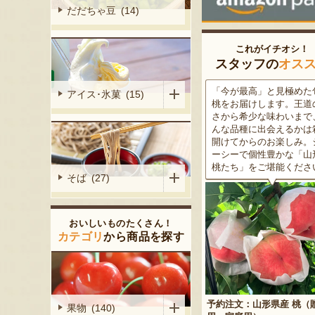
だだちゃ豆 (14)
これがイチオシ！
スタッフの
オス
がる尾花沢
「今が最高」と見極めた旬の
米沢牛は、非常に厳しい
アイス･氷菓 (15)
大地で丹精込
桃をお届けします。王道の甘
をクリアした最高級のブ
メロンは、糖
さから希少な味わいまで、ど
ド牛。美しいサシ・きめ
る「知る人ぞ
んな品種に出会えるかは箱を
な肉質・とろける食感・
です。一口頬
開けてからのお楽しみ。ジュ
な旨味、すべてが抜群で
いっぱいに広
ーシーで個性豊かな「山形の
高級感のある黒化粧箱入
醇な香りをお
桃たち」をご堪能ください。
ため、大切な人への贈り
そば (27)
どうぞ！
おいしいものたくさん！
カテゴリ
から商品を探す
予約注文：山形県産 桃（贈答
果物 (140)