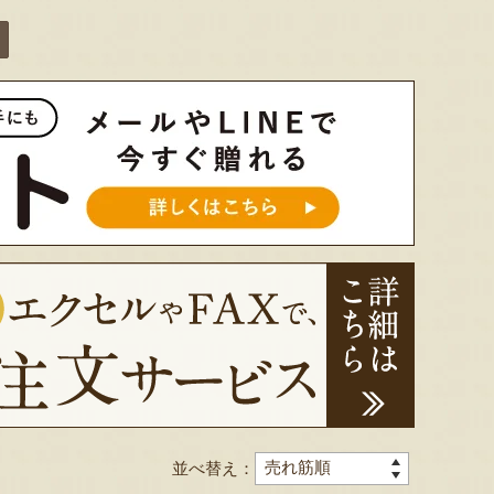
色とりどりのフルーツがぎゅ
寒河江市の肥沃な大地で育っ
肥沃な
っと詰まった「ミックスゼリ
たスイートコーン「おおも
市。そ
ー」。色をテーマに、素材の
の」。存在感のある大きさ
めて育
組み合わせやカットの仕方に
と、果物にも負けない濃厚な
度15
もこだわりました。箱を開け
甘みが特徴。朝採りをその日
知るお
た瞬間に笑顔になれるゼリー
のうちに発送し、鮮度そのま
張るだ
は、大切な方への贈り物にも
まにお届けします。
がる幸
最適。
届けし
並べ替え：
予約注文：山形県産トウモロコ