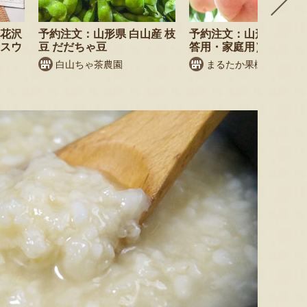
尾花沢
予約注文：山形県 白山産 枝
予約注文：山形県産 桃
・スウ
豆 だだちゃ豆
答用・家庭用）
白山ちゃ茶農園
まるたか果樹園