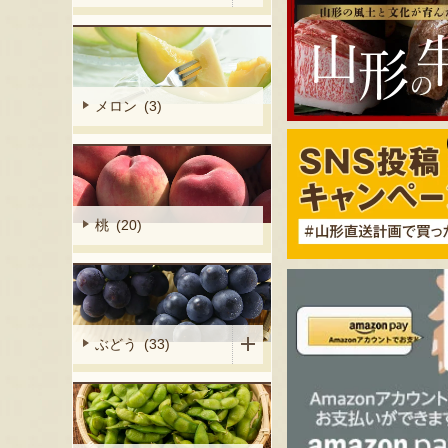
メロン (3)
桃 (20)
ぶどう (33)