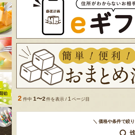
2
1〜2
1
件中
件を表示 /
ページ目
＼ 価格や条件で絞り