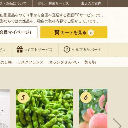
送・返品について
のし・包装サービス
出店のご案内
山形産品をつくり手から全国へ直送する産直ECサービスです。
形ならではの逸品を、独自の取材内容でご紹介しています。
会員マイページ）
カートを見る
0
eギフトサービス
ヘルプ＆サポート
ビス
のし梅
ラスクフランス
オランダせんべい
飾り駒