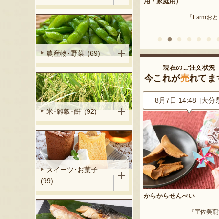
産 メロン（赤
用・家庭用）
米沢牛
『Farmおとらふ』
『肉匠えん
イフデザイン』
農産物･野菜 (69)
現在のご注文状況
今これが
売
れてま
8 [大分県]
8月7日 14:48 [大分県]
8月7日 13:39 [愛知
米･雑穀･餅 (92)
スイーツ･お菓子
(99)
からからせんべい
山形県産 スイカ ブラック
ック
宇佐美煎餅店』
『宇佐美煎餅店』