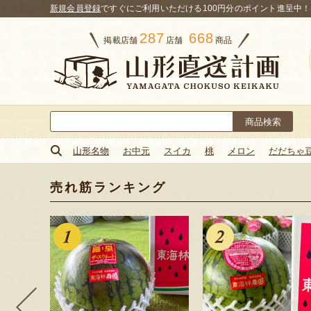
新規会員登録
ですぐにご利用いただける100円分のポイント進呈中！
287
668
掲載店舗
店舗
商品
検
索:
山形名物
お中元
スイカ
桃
メロン
だだちゃ
売れ筋ランキング