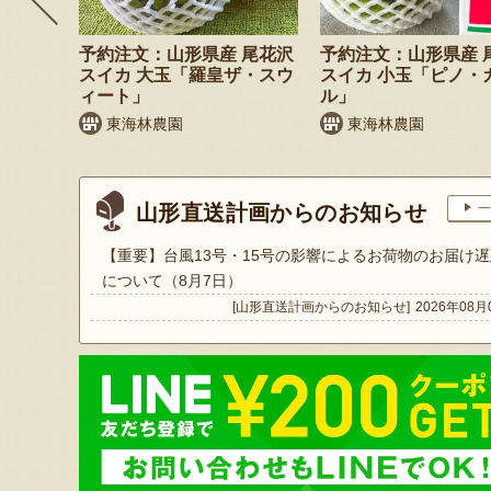
 小玉ス
予約注文：山形県産 尾花沢
予約注文：山形県産 
」
スイカ 大玉「羅皇ザ・スウ
スイカ 小玉「ピノ・
ィート」
ル」
東海林農園
東海林農園
山形直送計画からのお知らせ
一
【重要】台風13号・15号の影響によるお荷物のお届け遅
について（8月7日）
[山形直送計画からのお知らせ]
2026年08月