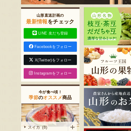
山形直送計画の
最新情報
をチェック
LINE 友だち登録
Facebookをフォロー
X(Twitter)をフォロー
Instagramをフォロー
今が食べ頃！
季節
の
オススメ
商品
スイカ (8)