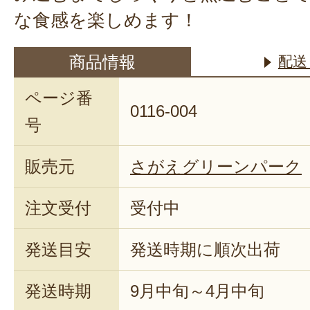
な食感を楽しめます！
商品情報
配送
ページ番
0116-004
号
販売元
さがえグリーンパーク
注文受付
受付中
発送目安
発送時期に順次出荷
発送時期
9月中旬～4月中旬