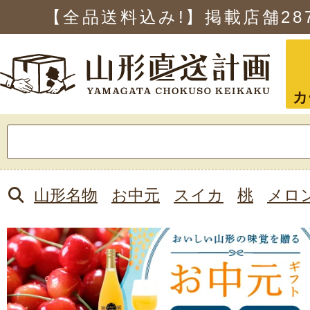
【全品送料込み!】掲載店舗
28
カ
検
索:
山形名物
お中元
スイカ
桃
メロ