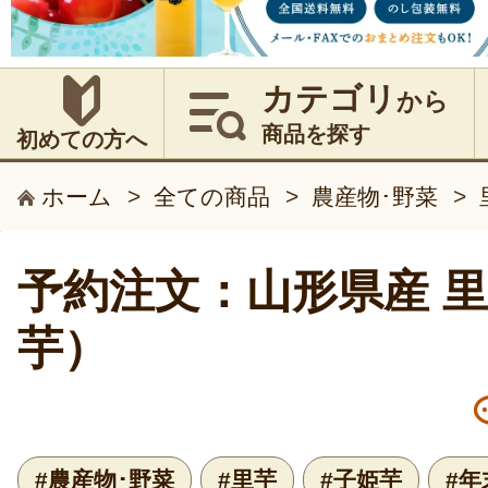
カテゴリ
から
商品を探す
初めての方へ
ホーム
>
全ての商品
>
農産物･野菜
>
予約注文：山形県産 
芋）
#農産物･野菜
#里芋
#子姫芋
#