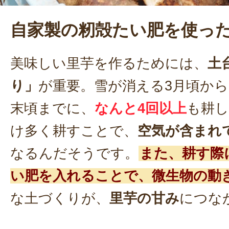
自家製の籾殻たい肥を使っ
美味しい里芋を作るためには、
土
り」
が重要。雪が消える3月頃から
末頃までに、
なんと4回以上
も耕
け多く耕すことで、
空気が含まれ
なるんだそうです。
また、耕す際
い肥を入れることで、微生物の動
な土づくりが、
里芋の甘み
につな