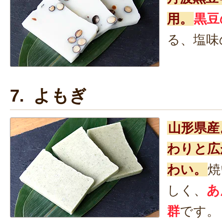
用。
黒豆
る、塩味
7. よもぎ
山形県産
わりと広
わい。
焼
しく、
あ
群
です。