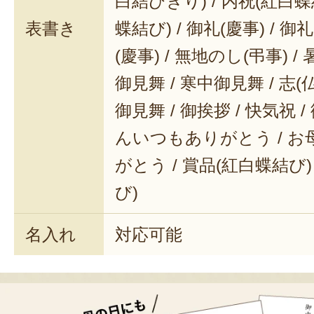
白結びきり) / 内祝(紅白蝶
表書き
蝶結び) / 御礼(慶事) / 御
(慶事) / 無地のし(弔事) /
御見舞 / 寒中御見舞 / 志(仏事
御見舞 / 御挨拶 / 快気祝 
んいつもありがとう / 
がとう / 賞品(紅白蝶結び)
び)
名入れ
対応可能