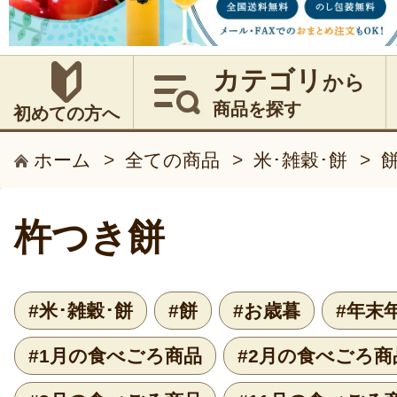
カテゴリ
から
商品を探す
初めての方へ
ホーム
>
全ての商品
>
米･雑穀･餅
>
杵つき餅
#米･雑穀･餅
#餅
#お歳暮
#年末
#1月の食べごろ商品
#2月の食べごろ商