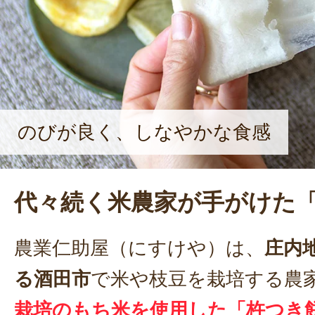
のびが良く、しなやかな食感
代々続く米農家が手がけた
農業仁助屋（にすけや）は、
庄内
る酒田市
で米や枝豆を栽培する農
栽培のもち米を使用した「杵つき