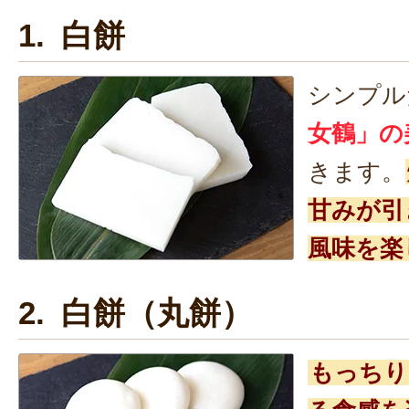
1. 白餅
シンプル
女鶴」の
きます。
甘みが引
風味を楽
2. 白餅（丸餅）
もっちり