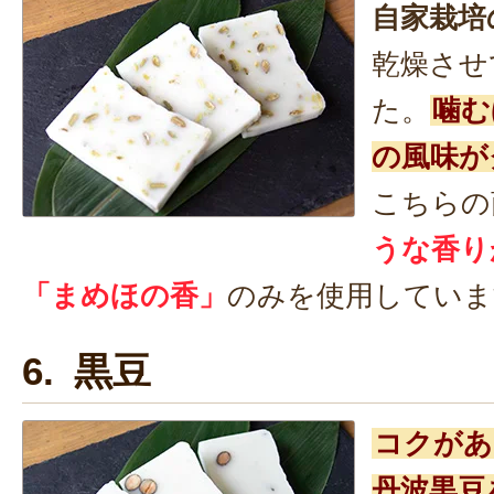
自家栽培
乾燥させ
た。
噛む
の風味が
こちらの
うな香り
「まめほの香」
のみを使用していま
6. 黒豆
コクがあ
丹波黒豆