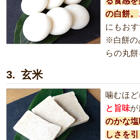
る食感を
の白餅。
にもおす
※白餅の
らの丸餅
3. 玄米
噛むほど
と旨味
が
のかな塩
しさを引