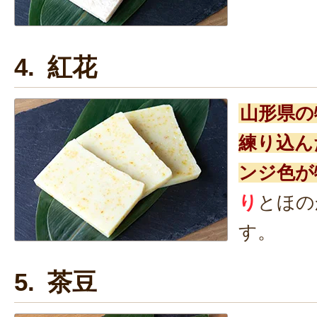
4. 紅花
山形県の
練り込ん
ンジ色が
り
とほの
す。
5. 茶豆