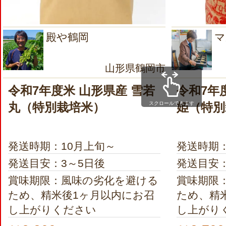
殿や鶴岡
マ
山形県鶴岡市
令和7年度米 山形県産 雪若
令和7年
スクロールできます
丸（特別栽培米）
姫（特別
発送時期：10月上旬～
発送時期
発送目安：3～5日後
発送目安：
賞味期限：風味の劣化を避ける
賞味期限
ため、精米後1ヶ月以内にお召
ため、精
し上がりください
し上がり