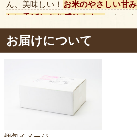
ん、美味しい！
お米のやさしい甘み
しい香ばしさを感じます。
コシの
玄米のプチプチ感
もあって楽しい！
お届けについて
しさでした～。
梱包イメージ