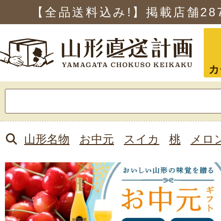
【全品送料込み!】掲載店舗
28
カ
検
索:
山形名物
お中元
スイカ
桃
メロ