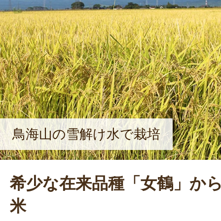
鳥海山の雪解け水で栽培
希少な在来品種「女鶴」か
米