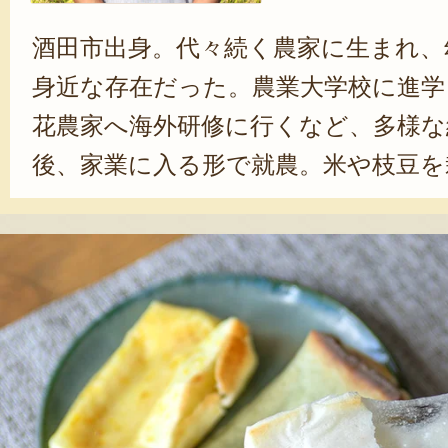
酒田市出身。代々続く農家に生まれ、
身近な存在だった。農業大学校に進学
花農家へ海外研修に行くなど、多様な
後、家業に入る形で就農。米や枝豆を
豆の育種に魅了された渡部さんは、
豆の味や形を確認し、翌年の種にす
自分の理想の味に近づいていく過程
すね！」と、目を輝かせる。「農業は
らこそ、妥協したくない」と語る渡
物の味にそのまま表れている。