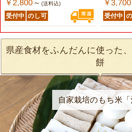
￥2,800
￥3,700
～
(送料込)
受付中
のし可
受付中
県産食材をふんだんに使った、
餅
自家栽培のもち米「