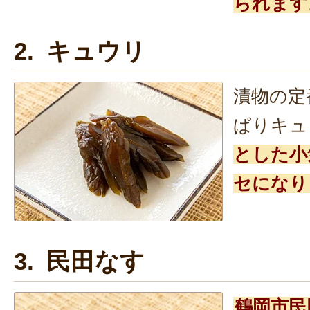
られます
2. キュウリ
漬物の定
ぱりキュ
とした小
セになり
3. 民田なす
鶴岡市民