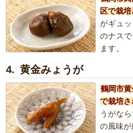
区で栽培
がギュッ
のナスで
ます。
4. 黄金みょうが
鶴岡市黄
で栽培さ
うがなら
の風味が