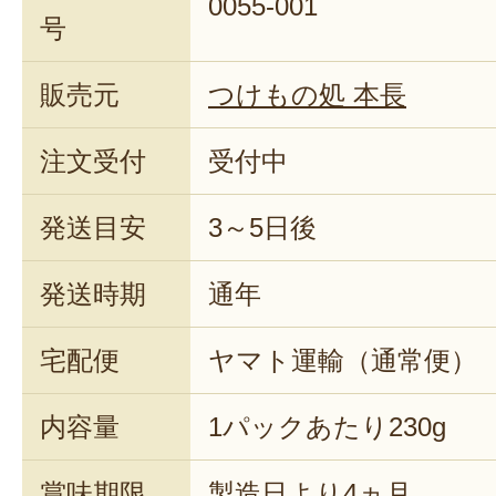
0055-001
号
販売元
つけもの処 本長
注文受付
受付中
発送目安
3～5日後
発送時期
通年
宅配便
ヤマト運輸（通常便）
内容量
1パックあたり230g
賞味期限
製造日より4ヵ月