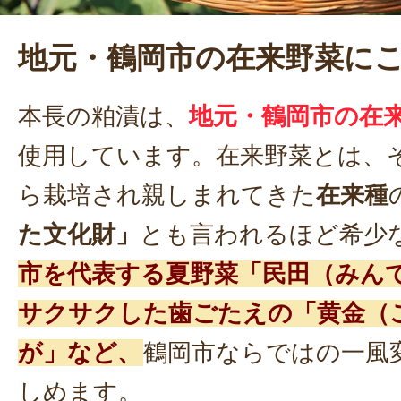
地元・鶴岡市の在来野菜に
本長の粕漬は、
地元・鶴岡市の在
使用しています。在来野菜とは、
ら栽培され親しまれてきた
在来種
た文化財」
とも言われるほど希少
市を代表する夏野菜「民田（みん
サクサクした歯ごたえの「黄金（
が」など、
鶴岡市ならではの一風
しめます。