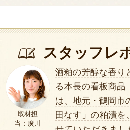
スタッフレ
酒粕の芳醇な香り
る本長の看板商品
は、地元・鶴岡市
田なす」の粕漬を
取材担
当：廣川
せていただきまし