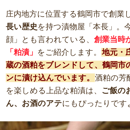
庄内地方に位置する鶴岡市で創業
長い歴史
を持つ漬物屋「本長」。
顔」とも言われている、
創業当時
「粕漬」
をご紹介します。
地元・
蔵の酒粕をブレンドして、鶴岡市
ンに漬け込んでいます。
酒粕の芳
を楽しめる上品な粕漬は、
ご飯の
ん、お酒のアテ
にもぴったりです