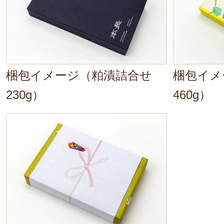
梱包イメージ（粕漬詰合せ
梱包イメ
230g）
460g）