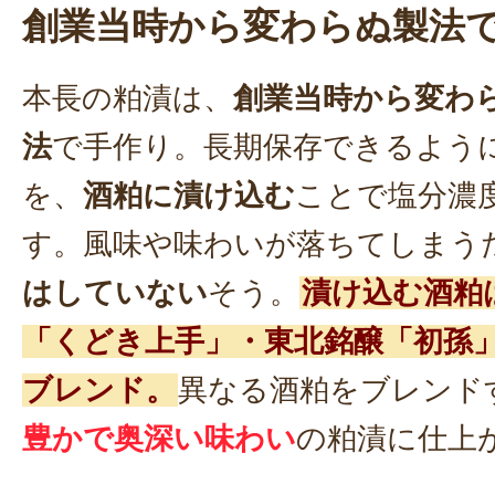
創業当時から変わらぬ製法
本長の粕漬は、
創業当時から変わ
法
で手作り。長期保存できるよう
を、
酒粕に漬け込む
ことで塩分濃
す。風味や味わいが落ちてしまう
はしていない
そう。
漬け込む酒粕
「くどき上手」・東北銘醸「初孫
ブレンド。
異なる酒粕をブレンド
豊かで奥深い味わい
の粕漬に仕上