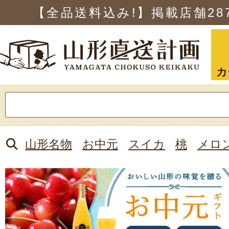
【全品送料込み!】掲載店舗
28
カ
検
索:
山形名物
お中元
スイカ
桃
メロ