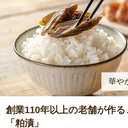
脇役として存在感のある商品を作っ
と、漬物愛に溢れる本間さんの笑顔が
華や
創業110年以上の老舗が作
「粕漬」