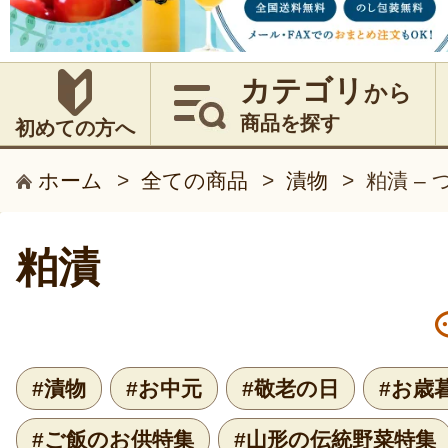
カテゴリ
から
商品を探す
初めての方へ
ホーム
>
全ての商品
>
漬物
>
粕漬 –
粕漬
#漬物
#お中元
#敬老の日
#お歳
#ご飯のお供特集
#山形の伝統野菜特集