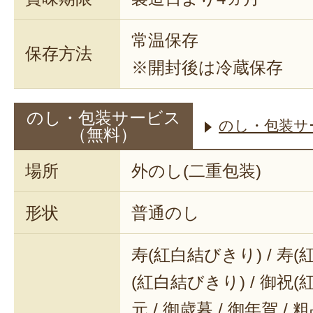
常温保存
保存方法
※開封後は冷蔵保存
のし・包装サービス
のし・包装サ
（無料）
場所
外のし(二重包装)
形状
普通のし
寿(紅白結びきり) / 寿(
(紅白結びきり) / 御祝(
元 / 御歳暮 / 御年賀 / 