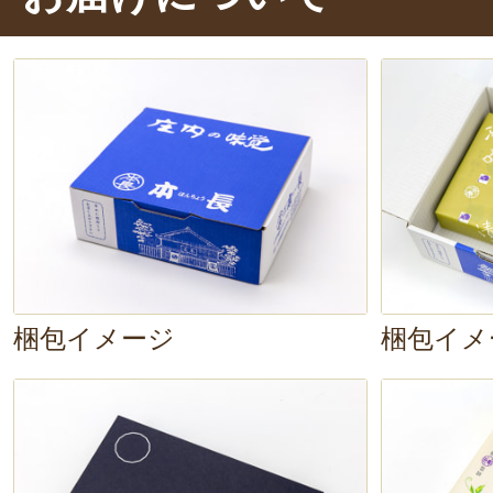
なす」
をいただきま～す。
口に入
な香りと風味が広がる！
皮が厚く果
民田なすの、独特な食感も楽しんで
本酒感が強くてお酒好きにはたまら
梱包イメージ
梱包イメ