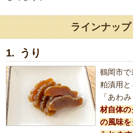
ラインナップ
1. うり
鶴岡市で
粕漬用と
「あわみ
材自体の
の風味を