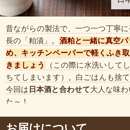
昔ながらの製法で、一つ一つ丁寧に
長の「粕漬」。
酒粕と一緒に真空パ
め、キッチンペーパーで軽くふき
きましょう
（この際に水洗いして
ちてしまいます）。白ごはんも捨
今回は
日本酒と合わせて
大人な味わ
た～！
コロンと小さく可愛らしい見た目の
お届けについて