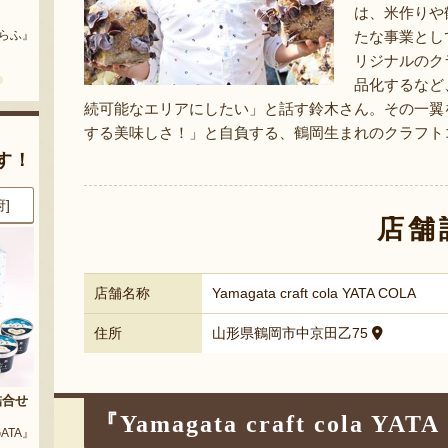
まいにちのこめ油
予約注文：山形県産 桃（贈答
は、米作りや
用・家庭用）
たな事業とし
どう』
『三和油脂株式会社』
『栗原果樹園』
リジナルのクラ
品化するなど
続可能なエリアにしたい」と話す鈴木さん。その一翼
する美味しさ！」と自負する、鶴岡生まれのクラフトコー
す！
都]
8月7日 09:53 [東京都]
8月7日 09:41 [愛知県]
店舗
店舗名称
Yamagata craft cola YATA COLA
住所
山形県鶴岡市中京田乙75
玉
山形県産 枝豆・茶豆
山形県産 桃（贈答用・家庭用）
『Yamagata craft cola 
『大友惣兵衛』
『タキグチフルーツガーデン』