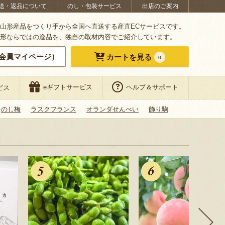
送・返品について
のし・包装サービス
出店のご案内
山形産品をつくり手から全国へ直送する産直ECサービスです。
形ならではの逸品を、独自の取材内容でご紹介しています。
会員マイページ）
カートを見る
0
eギフトサービス
ヘルプ＆サポート
ビス
のし梅
ラスクフランス
オランダせんべい
飾り駒