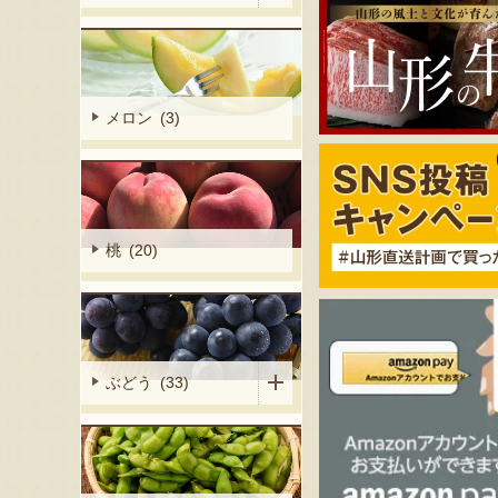
メロン (3)
桃 (20)
ぶどう (33)