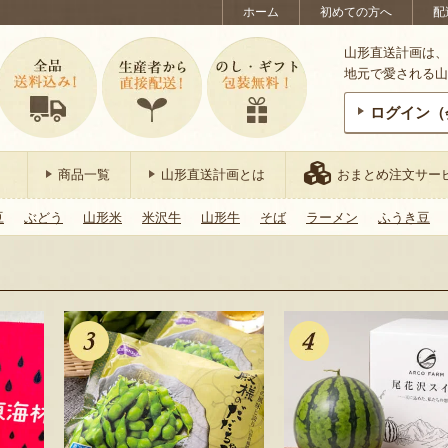
ホーム
初めての方へ
配
山形直送計画は、
地元で愛される山
ログイン（
商品一覧
山形直送計画とは
おまとめ注文サー
豆
ぶどう
山形米
米沢牛
山形牛
そば
ラーメン
ふうき豆