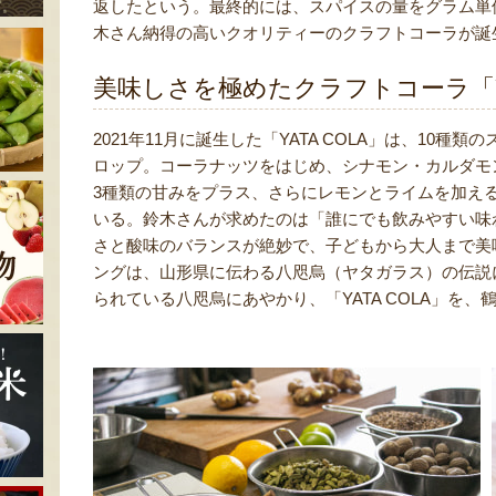
返したという。最終的には、スパイスの量をグラム単位で
木さん納得の高いクオリティーのクラフトコーラが誕
美味しさを極めたクラフトコーラ「YA
2021年11月に誕生した「YATA COLA」は、10
ロップ。コーラナッツをはじめ、シナモン・カルダモ
3種類の甘みをプラス、さらにレモンとライムを加え
いる。鈴木さんが求めたのは「誰にでも飲みやすい味
さと酸味のバランスが絶妙で、子どもから大人まで美味し
ングは、山形県に伝わる八咫烏（ヤタガラス）の伝説
られている八咫烏にあやかり、「YATA COLA」を