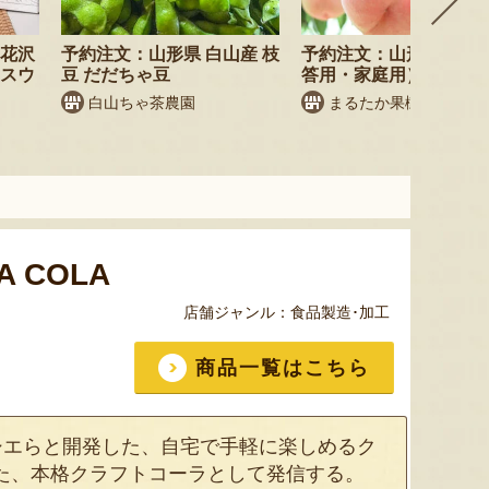
尾花沢
予約注文：山形県 白山産 枝
予約注文：山形県産 桃
・スウ
豆 だだちゃ豆
答用・家庭用）
白山ちゃ茶農園
まるたか果樹園
TA COLA
店舗ジャンル：
食品製造･加工
商品一覧はこちら
シエらと開発した、自宅で手軽に楽しめるク
据えた、本格クラフトコーラとして発信する。