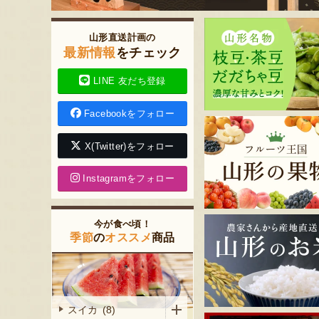
山形直送計画の
最新情報
をチェック
LINE 友だち登録
Facebookをフォロー
X(Twitter)をフォロー
Instagramをフォロー
今が食べ頃！
季節
の
オススメ
商品
スイカ (8)