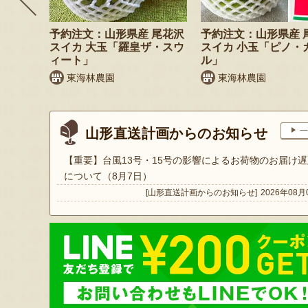
 小玉ス
予約注文：山形県産 尾花沢
予約注文：山形県産 
」
スイカ 大玉「羅皇ザ・スウ
スイカ 小玉「ピノ・
ィート」
ル」
東海林農園
東海林農園
山形直送計画からのお知らせ
一
【重要】台風13号・15号の影響によるお荷物のお届け遅
について（8月7日）
[山形直送計画からのお知らせ]
2026年08月