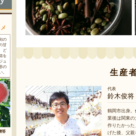
スメ
条件
三和油脂の看板商品「まいに
果樹栽培が盛んな東根市で育
ラン
ちのこめ油」は、新鮮な国産
った「白桃」。あえて大玉で
細か
の「米ぬか」から作られた食
はなく、美味しさや食感を重
濃厚
用油。油特有の臭いやクセが
視した「中玉」にこだわって
す。
なく、食材の美味しさを引き
栽培しています。「陽夏妃」
りの
立てます。一度使えば、毎日
や「川中島白桃」など、その
生産
物に
使いたくなること間違いなし
時期に旬の品種をお届けしま
です。
す。
代表
鈴木俊将
鶴岡市出身。
業後は関東の
作りたかった
げた後、父親