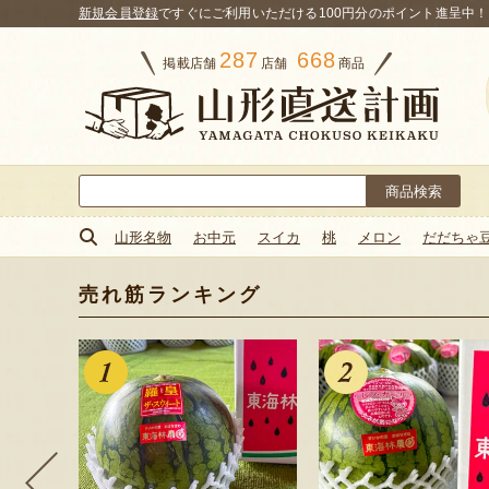
新規会員登録
ですぐにご利用いただける100円分のポイント進呈中！
287
668
掲載店舗
店舗
商品
検
索:
山形名物
お中元
スイカ
桃
メロン
だだちゃ
売れ筋ランキング