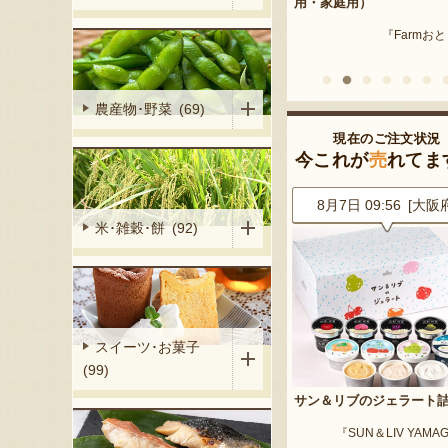
産 メロン（赤
用・家庭用）
米沢牛
『Farmおとらふ』
『肉匠えん
イフデザイン』
農産物･野菜 (69)
現在のご注文状況
今これが
売
れてま
6 [東京都]
8月7日 09:56 [大阪府]
8月7日 09:56 [東京
米･雑穀･餅 (92)
スイーツ･お菓子
(99)
イカ 大玉
サン＆リブのジェラート詰合せ
山形県産 尾花沢スイカ 小
ート」
「ピノ・ガール」
『SUN＆LIV YAMAGATA』