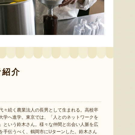
色とりどりのフルーツがぎゅ
寒河江市の肥沃な大地で育っ
肥沃な
っと詰まった「ミックスゼリ
たスイートコーン「おおも
市。そ
ー」。色をテーマに、素材の
の」。存在感のある大きさ
めて育
組み合わせやカットの仕方に
と、果物にも負けない濃厚な
度15
もこだわりました。箱を開け
甘みが特徴。朝採りをその日
知るお
た瞬間に笑顔になれるゼリー
のうちに発送し、鮮度そのま
張るだ
者紹介
は、大切な方への贈り物にも
まにお届けします。
がる幸
最適。
届けし
代々続く農業法人の長男として生まれる。高校卒
大学へ進学。東京では、「人とのネットワークを
」という鈴木さん。様々な仲間と出会い人脈を広
予約注文：山形県産トウモロコ
を手伝うべく、鶴岡市にUターンした。鈴木さん