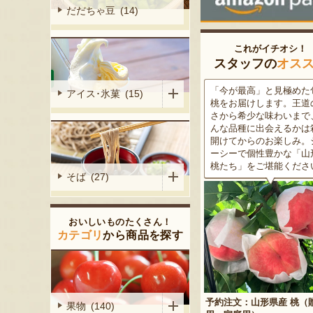
だだちゃ豆 (14)
これがイチオシ！
スタッフの
オス
がる尾花沢
「今が最高」と見極めた旬の
米沢牛は、非常に厳しい
アイス･氷菓 (15)
大地で丹精込
桃をお届けします。王道の甘
をクリアした最高級のブ
メロンは、糖
さから希少な味わいまで、ど
ド牛。美しいサシ・きめ
る「知る人ぞ
んな品種に出会えるかは箱を
な肉質・とろける食感・
です。一口頬
開けてからのお楽しみ。ジュ
な旨味、すべてが抜群で
いっぱいに広
ーシーで個性豊かな「山形の
高級感のある黒化粧箱入
醇な香りをお
桃たち」をご堪能ください。
ため、大切な人への贈り
そば (27)
どうぞ！
おいしいものたくさん！
カテゴリ
から商品を探す
予約注文：山形県産 桃（贈答
果物 (140)