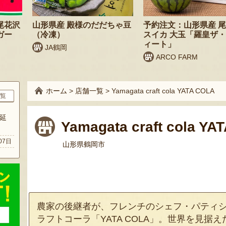
尾花沢
山形県産 殿様のだだちゃ豆
予約注文：山形県産 
ガー
（冷凍）
スイカ 大玉「羅皇ザ
ィート」
JA鶴岡
ARCO FARM
ホーム
>
店舗一覧
>
Yamagata craft cola YATA COLA
覧
延
Yamagata craft cola YA
07日
山形県鶴岡市
農家の後継者が、フレンチのシェフ・パティ
ラフトコーラ「YATA COLA」。世界を見