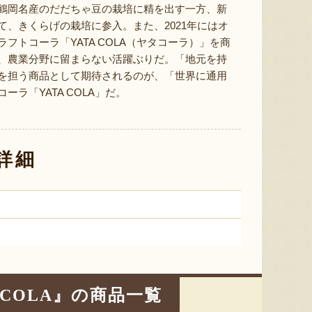
ミックスゼリー
シ「おおもの」
予約注文
鶴岡名産のだだちゃ豆の栽培に精を出す一方、新
肉・青
て、きくらげの栽培に参入。また、2021年にはオ
『たかはたファーム』
『長岡ファーム』
フトコーラ「YATA COLA（ヤタコーラ）」を商
、農業分野に留まらない活躍ぶりだ。「地元を持
を担う商品として期待されるのが、「世界に通用
ラ「YATA COLA」だ。
8月7日 10:06 [東京都]
8月7日 09:56 [大阪府]
8月7
詳細
山形県産 尾花沢スイカ 大玉
サン＆リブのジェラート詰合せ
山形県産
YATA COLA』の商品一覧
「羅皇ザ・スウィート」
「ピノ
『SUN＆LIV YAMAGATA』