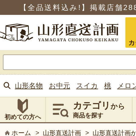
【全品送料込み!】掲載店舗
28
カ
検
索:
山形名物
お中元
スイカ
桃
メロ
カテゴリ
から
商品を探す
初めての方へ
ホーム
>
山形直送計画
>
山形直送計画