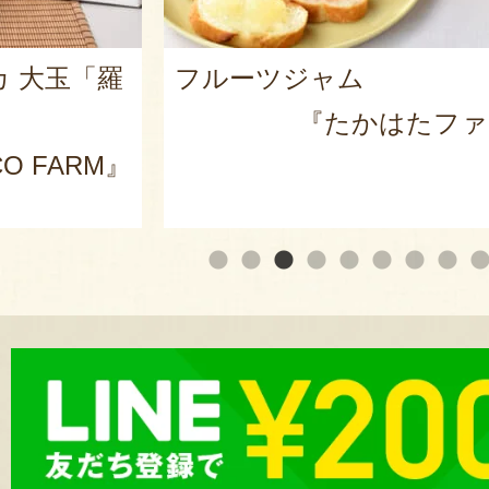
カ 大玉「羅
フルーツジャム
『たかはたファ
O FARM』