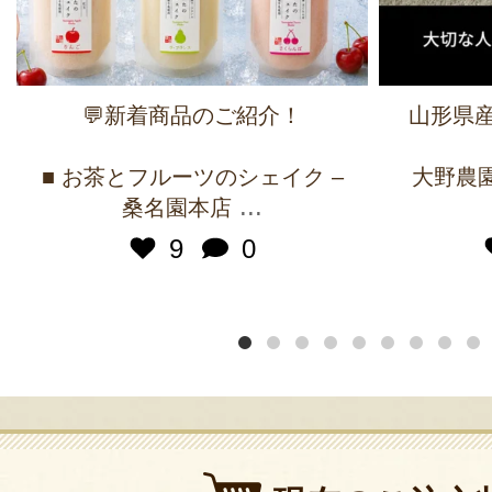
💬新着商品のご紹介！
山形県産
■ お茶とフルーツのシェイク –
大野農園 
...
桑名園本店
9
0