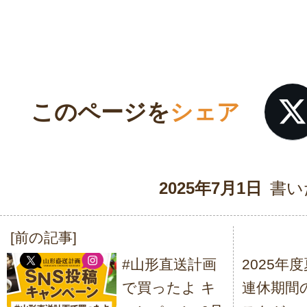
このページを
シェア
2025年7月1日
書い
[前の記事]
投
#山形直送計画
2025年
稿
で買ったよ キ
連休期間
ナ