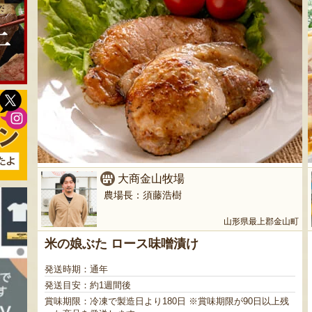
大商金山牧場
農場長：須藤浩樹
山形県最上郡金山町
米の娘ぶた ロース味噌漬け
発送時期：通年
発送目安：約1週間後
賞味期限：冷凍で製造日より180日 ※賞味期限が90日以上残