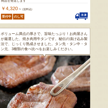
商品を発送します
￥4,320
～
(送料込)
受付中
のし可
色とりどりのフルーツがぎゅ
寒河江市の肥沃な大地で育っ
肥沃な
ボリューム満点の厚さで、旨味たっぷり！お肉屋さん
っと詰まった「ミックスゼリ
たスイートコーン「おおも
市。そ
が厳選した、焼き肉用牛タンです。秘伝の漬け込み製
ー」。色をテーマに、素材の
の」。存在感のある大きさ
めて育
法で、じっくり熟成させました。タン先・タン中・タ
組み合わせやカットの仕方に
と、果物にも負けない濃厚な
度15
ン元、3種類の食べ比べをお楽しみください。
もこだわりました。箱を開け
甘みが特徴。朝採りをその日
知るお
た瞬間に笑顔になれるゼリー
のうちに発送し、鮮度そのま
張るだ
は、大切な方への贈り物にも
まにお届けします。
がる幸
最適。
届けし
予約注文：山形県産トウモロコ