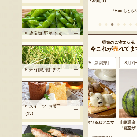
産 メロン（赤
用・家庭用）
米沢牛
『Farmおとらふ』
『肉匠えん
イフデザイン』
農産物･野菜 (69)
現在のご注文状況
今これが
売
れてま
6 [東京都]
8月7日 22:25 [新潟県]
8月7日 21:25 [神奈川
米･雑穀･餅 (92)
スイーツ･お菓子
(99)
だちゃ豆
ムースケーキ「おひるねアニマ
山形県産 尾花沢スイカ 大
ルズ」
「羅皇ザ・スウィート」
くらファーム』