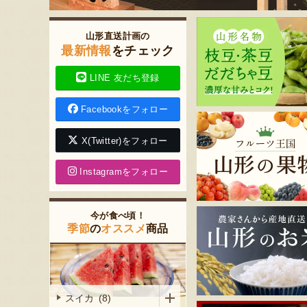
山形直送計画の
最新情報
をチェック
LINE 友だち登録
Facebookをフォロー
X(Twitter)をフォロー
Instagramをフォロー
今が食べ頃！
季節
の
オススメ
商品
スイカ (8)