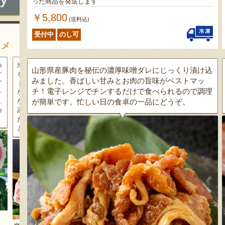
った商品を発送します
￥5,800
(送料込)
受付中
のし可
スメ
条件
三和油脂の看板商品「まいに
果樹栽培が盛んな東根市で育
山形県産豚肉を秘伝の濃厚味噌ダレにじっくり漬け込
ラン
ちのこめ油」は、新鮮な国産
った「白桃」。あえて大玉で
みました。香ばしい甘みとお肉の旨味がベストマッ
細か
の「米ぬか」から作られた食
はなく、美味しさや食感を重
チ！電子レンジでチンするだけで食べられるので調理
濃厚
用油。油特有の臭いやクセが
視した「中玉」にこだわって
が簡単です。忙しい日の食卓の一品にどうぞ。
す。
なく、食材の美味しさを引き
栽培しています。「陽夏妃」
りの
立てます。一度使えば、毎日
や「川中島白桃」など、その
物に
使いたくなること間違いなし
時期に旬の品種をお届けしま
です。
す。