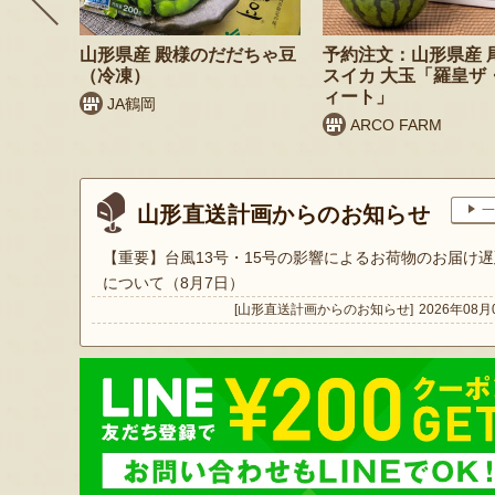
 桃（贈
山形県産 殿様のだだちゃ豆
予約注文：山形県産 
（冷凍）
スイカ 大玉「羅皇ザ
ィート」
JA鶴岡
ARCO FARM
山形直送計画からのお知らせ
一
【重要】台風13号・15号の影響によるお荷物のお届け遅
について（8月7日）
[山形直送計画からのお知らせ]
2026年08月