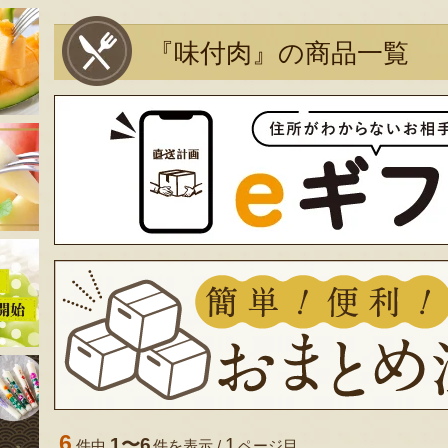
『味付肉』の商品一覧
6
1〜6
1
件中
件を表示 /
ページ目