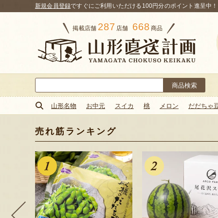
新規会員登録
ですぐにご利用いただける100円分のポイント進呈中！
287
668
掲載店舗
店舗
商品
検
索:
山形名物
お中元
スイカ
桃
メロン
だだちゃ
売れ筋ランキング