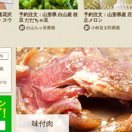
尾花沢
予約注文：山形県 白山産 枝
予約注文：山形県産 
・スウ
豆 だだちゃ豆
丘メロン
白山ちゃ茶農園
小林直太郎農園
覧
延
07日
味付肉