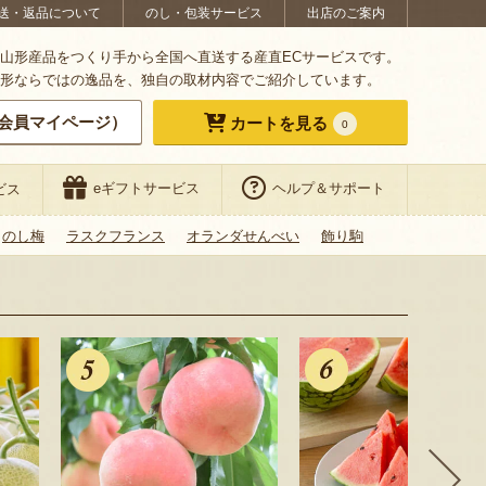
送・返品について
のし・包装サービス
出店のご案内
山形産品をつくり手から全国へ直送する産直ECサービスです。
形ならではの逸品を、独自の取材内容でご紹介しています。
会員マイページ）
カートを見る
0
eギフトサービス
ヘルプ＆サポート
ビス
のし梅
ラスクフランス
オランダせんべい
飾り駒