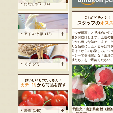
だだちゃ豆 (14)
これがイチオシ！
スタッフの
オス
がる尾花沢
「今が最高」と見極めた旬の
米沢牛は、非常に厳しい
アイス･氷菓 (15)
大地で丹精込
桃をお届けします。王道の甘
をクリアした最高級のブ
メロンは、糖
さから希少な味わいまで、ど
ド牛。美しいサシ・きめ
る「知る人ぞ
んな品種に出会えるかは箱を
な肉質・とろける食感・
です。一口頬
開けてからのお楽しみ。ジュ
な旨味、すべてが抜群で
いっぱいに広
ーシーで個性豊かな「山形の
高級感のある黒化粧箱入
醇な香りをお
桃たち」をご堪能ください。
ため、大切な人への贈り
そば (27)
どうぞ！
おいしいものたくさん！
カテゴリ
から商品を探す
予約注文：山形県産 桃（贈答
果物 (140)