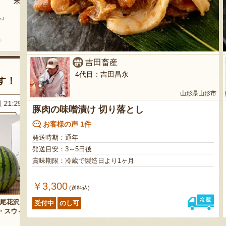
まいにちのこめ油
予約注文：山形県産 桃（贈答
用・家庭用）
どう』
『三和油脂株式会社』
『栗原果樹園』
吉田畜産
4代目：吉田昌永
す！
山形県山形市
県]
8月7日 21:20 [宮城県]
8月7日 20:07 [山形県]
豚肉の味噌漬け 切り落とし
お客様の声 1件
発送時期：通年
発送目安：3～5日後
賞味期限：冷蔵で製造日より1ヶ月
￥3,300
(送料込)
玉
三元豚のハム・ソーセージ詰め
ぶどうジュース 飲み比べセット
受付中
のし可
合わせ
『大野農園 Rapporti』