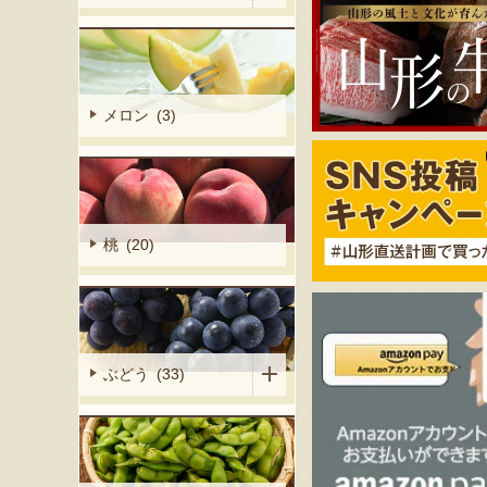
メロン (3)
桃 (20)
ぶどう (33)