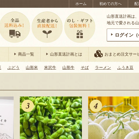
ホーム
初めての方へ
配
山形直送計画は、
地元で愛される山
ログイン（
商品一覧
山形直送計画とは
おまとめ注文サー
豆
ぶどう
山形米
米沢牛
山形牛
そば
ラーメン
ふうき豆