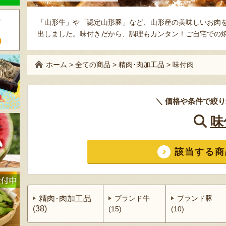
「山形牛」や「認定山形豚」など、山形産の美味しいお肉
出しました。味付きだから、調理もカンタン！ご自宅での
ホーム
>
全ての商品
>
精肉･肉加工品
>
味付肉
＼ 価格や条件で絞り
味
該当する商
精肉･肉加工品
ブランド牛
ブランド豚
(38)
(15)
(10)