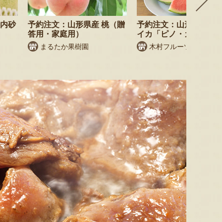
庄内砂
予約注文：山形県産 桃（贈
予約注文：山形県産 小
答用・家庭用）
イカ「ピノ・ガール」
まるたか果樹園
木村フルーツ