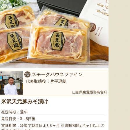
スモークハウスファイン
代表取締役：片平琢朗
山形県東置賜郡高畠町
米沢天元豚みそ漬け
発送時期：通年
発送目安：3～5日後
賞味期限：冷凍で製造日より6ヶ月 ※賞味期限が4ヶ月以上の