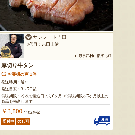
ミックスゼリー
シ「おおもの」
予約注文
肉・青
『たかはたファーム』
『長岡ファーム』
サンミート吉田
2代目：吉田圭佑
山形県西村山郡河北町
8月8日 04:06 [東京都]
8月7日 22:25 [新潟県]
8月7
厚切り牛タン
お客様の声 1件
発送時期：通年
発送目安：3～5日後
賞味期限：冷凍で製造日より6ヶ月 ※賞味期限が5ヶ月以上の
商品を発送します
￥8,800
～
(送料込)
山形県産 枝豆 だだちゃ豆
ムースケーキ「おひるねアニマ
山形県産
受付中
のし可
ルズ」
「羅皇
『有限会社馬町さくらファーム』