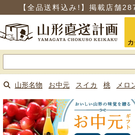
【全品送料込み!】掲載店舗
28
カ
検
索:
山形名物
お中元
スイカ
桃
メロ