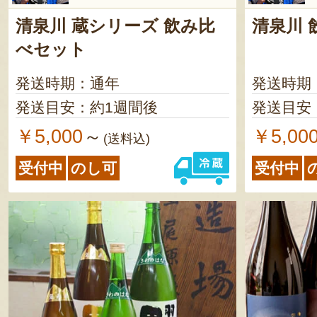
清泉川 蔵シリーズ 飲み比
清泉川 
べセット
発送時期：通年
発送時期
発送目安：約1週間後
発送目安
￥5,000
￥5,00
～
(送料込)
受付中
のし可
受付中