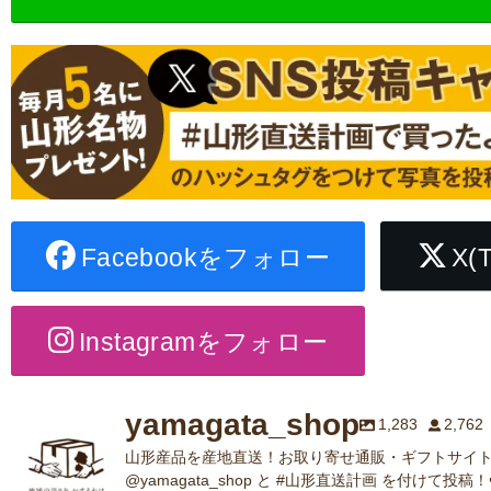
Facebookをフォロー
X(
Instagramをフォロー
yamagata_shop
1,283
2,762
山形産品を産地直送！お取り寄せ通販・ギフトサイト
@yamagata_shop と #山形直送計画 を付けて投稿！