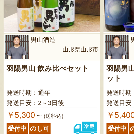
男山酒造
山形県山形市
羽陽男山 飲み比べセット
羽陽男山
ット
発送時期：通年
発送時期
発送目安：2～3日後
発送目安
￥5,300
￥5,40
～
(送料込)
受付中
のし可
受付中