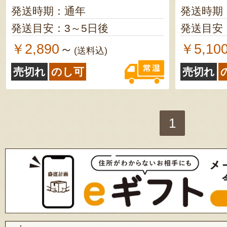
発送時期：通年
発送時期
発送目安：3～5日後
発送目安
￥2,890
￥5,10
～
(送料込)
売切れ
のし可
売切れ
1