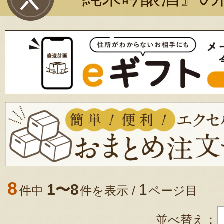
8
1〜8
1
件中
件を表示 /
ページ目
並べ替え：