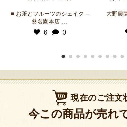
■ お茶とフルーツのシェイク –
大野農園 
...
桑名園本店
6
0
現在のご注文
今この商品が売れ