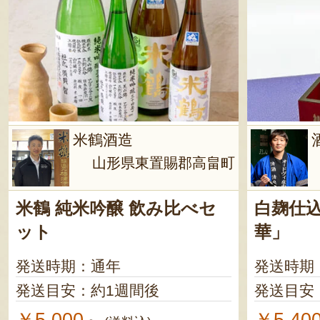
米鶴酒造
山形県東置賜郡高畠町
米鶴 純米吟醸 飲み比べセ
白麹仕
ット
華」
発送時期：通年
発送時期
発送目安：約1週間後
発送目安