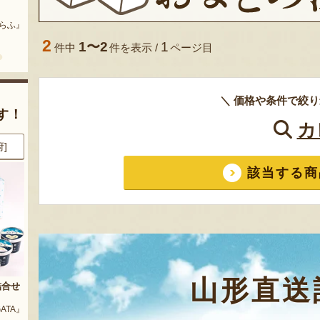
まいにちのこめ油
予約注文：山形県産 桃（贈答
用・家庭用）
どう』
『三和油脂株式会社』
『栗原果樹園』
2
1〜2
1
件中
件を表示 /
ページ目
＼ 価格や条件で絞り
す！
カ
都]
8月7日 09:53 [東京都]
8月7日 09:41 [愛知県]
該当する商
山形直送
玉
山形県産 枝豆・茶豆
山形県産 桃（贈答用・家庭用）
『大友惣兵衛』
『タキグチフルーツガーデン』