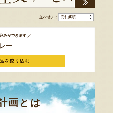
ミックスゼリー
シ「おおもの」
予約注文
肉・青
『たかはたファーム』
『長岡ファーム』
並べ替え：
込みができます ／
レー
8月7日 10:06 [東京都]
8月7日 09:56 [大阪府]
8月7
品を絞り込む
計画とは
山形県産 尾花沢スイカ 大玉
サン＆リブのジェラート詰合せ
山形県産
「羅皇ザ・スウィート」
「ピノ
『SUN＆LIV YAMAGATA』