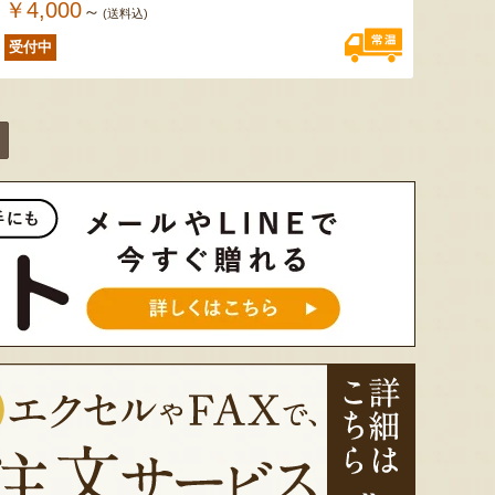
￥4,000
～
(送料込)
受付中
色とりどりのフルーツがぎゅ
寒河江市の肥沃な大地で育っ
肥沃な
っと詰まった「ミックスゼリ
たスイートコーン「おおも
市。そ
ー」。色をテーマに、素材の
の」。存在感のある大きさ
めて育
組み合わせやカットの仕方に
と、果物にも負けない濃厚な
度15
もこだわりました。箱を開け
甘みが特徴。朝採りをその日
知るお
た瞬間に笑顔になれるゼリー
のうちに発送し、鮮度そのま
張るだ
は、大切な方への贈り物にも
まにお届けします。
がる幸
最適。
届けし
予約注文：山形県産トウモロコ