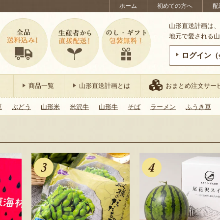
ホーム
初めての方へ
配
山形直送計画は、
地元で愛される山
ログイン（
商品一覧
山形直送計画とは
おまとめ注文サー
豆
ぶどう
山形米
米沢牛
山形牛
そば
ラーメン
ふうき豆