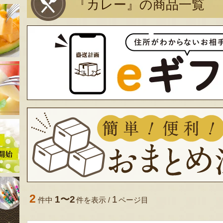
『カレー』の商品一覧
2
1〜2
1
件中
件を表示 /
ページ目