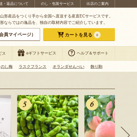
送・返品について
のし・包装サービス
出店のご案内
山形産品をつくり手から全国へ直送する産直ECサービスです。
形ならではの逸品を、独自の取材内容でご紹介しています。
会員マイページ）
カートを見る
0
eギフトサービス
ヘルプ＆サポート
ビス
のし梅
ラスクフランス
オランダせんべい
飾り駒