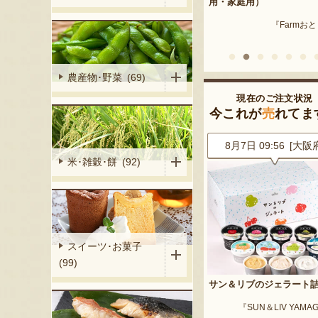
産 メロン（赤
用・家庭用）
米沢牛
『Farmおとらふ』
『肉匠えん
イフデザイン』
農産物･野菜 (69)
現在のご注文状況
今これが
売
れてま
6 [東京都]
8月7日 09:56 [大阪府]
8月7日 09:56 [東京
米･雑穀･餅 (92)
スイーツ･お菓子
(99)
イカ 大玉
サン＆リブのジェラート詰合せ
山形県産 尾花沢スイカ 小
ート」
「ピノ・ガール」
『SUN＆LIV YAMAGATA』