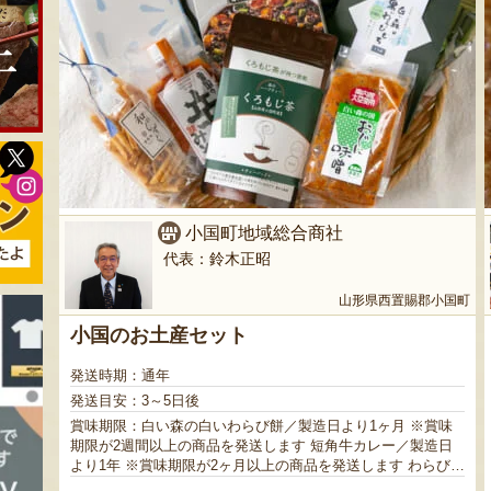
小国町地域総合商社
代表：鈴木正昭
山形県西置賜郡小国町
小国のお土産セット
発送時期：通年
発送目安：3～5日後
賞味期限：白い森の白いわらび餅／製造日より1ヶ月 ※賞味
期限が2週間以上の商品を発送します 短角牛カレー／製造日
より1年 ※賞味期限が2ヶ月以上の商品を発送します わらび水
煮／製造日より6ヶ月 ※賞味期限が2ヶ月以上の商品を発送し