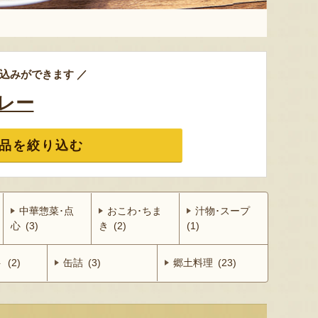
込みができます ／
レー
品を絞り込む
中華惣菜･点
おこわ･ちま
汁物･スープ
心 (3)
き (2)
(1)
(2)
缶詰 (3)
郷土料理 (23)