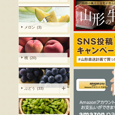
メロン (3)
桃 (20)
ぶどう (33)