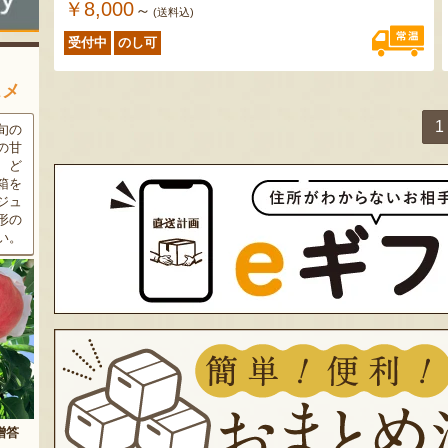
￥8,000
～
ます おぐに味噌／製造日より3ヶ月 ※賞味期限が2ヶ月以上の
(送料込)
商品を発送します 雪国の辛みそ（元祖）／製造日より6ヶ月
受付中
のし可
※賞味期限が2ヶ月以上の商品を発送します 芋けんぴ／製造
日より6ヶ月 ※賞味期限が2ヶ月以上の商品を発送します 短角
牛いも煮／製造日より1年 ※賞味期限が2ヶ月以上の商品を発
スメ
送します 米沢牛麻婆豆腐の素／製造日より1年 ※賞味期限が2
ヶ月以上の商品を発送します 白い森の黒いわらびもち（手作
1
条件
三和油脂の看板商品「まいに
果樹栽培が盛んな東根市で育
りキット）／製造日より3ヶ月 ※賞味期限が2ヶ月以上の商品
ラン
ちのこめ油」は、新鮮な国産
った「白桃」。あえて大玉で
を発送します くろもじ茶／製造日より1年 ※賞味期限が2ヶ月
細か
の「米ぬか」から作られた食
はなく、美味しさや食感を重
以上の商品を発送します
濃厚
用油。油特有の臭いやクセが
視した「中玉」にこだわって
す。
なく、食材の美味しさを引き
栽培しています。「陽夏妃」
りの
立てます。一度使えば、毎日
や「川中島白桃」など、その
物に
使いたくなること間違いなし
時期に旬の品種をお届けしま
です。
す。