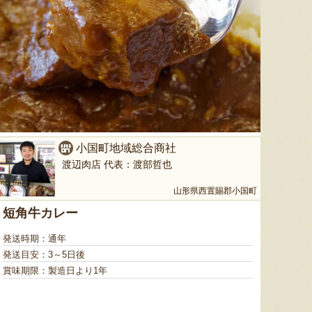
小国町地域総合商社
渡辺肉店 代表：渡部哲也
山形県西置賜郡小国町
短角牛カレー
発送時期：通年
発送目安：3～5日後
賞味期限：製造日より1年