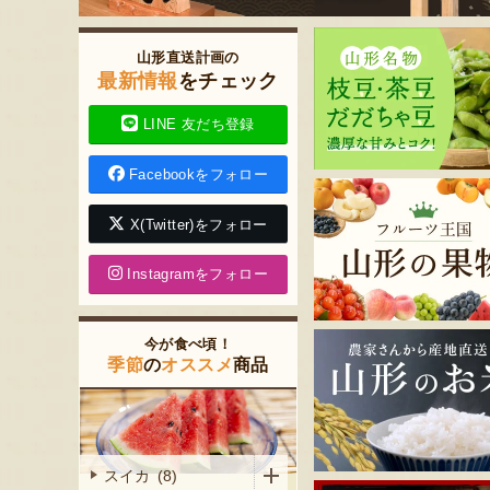
山形直送計画の
最新情報
をチェック
LINE 友だち登録
Facebookをフォロー
X(Twitter)をフォロー
Instagramをフォロー
今が食べ頃！
季節
の
オススメ
商品
スイカ (8)