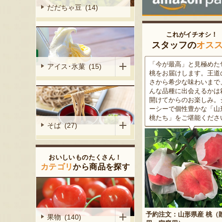
だだちゃ豆 (14)
これがイチオシ！
スタッフの
オス
がる尾花沢
「今が最高」と見極めた旬の
米沢牛は、非常に厳しい
アイス･氷菓 (15)
大地で丹精込
桃をお届けします。王道の甘
をクリアした最高級のブ
メロンは、糖
さから希少な味わいまで、ど
ド牛。美しいサシ・きめ
る「知る人ぞ
んな品種に出会えるかは箱を
な肉質・とろける食感・
です。一口頬
開けてからのお楽しみ。ジュ
な旨味、すべてが抜群で
いっぱいに広
ーシーで個性豊かな「山形の
高級感のある黒化粧箱入
醇な香りをお
桃たち」をご堪能ください。
ため、大切な人への贈り
そば (27)
どうぞ！
おいしいものたくさん！
カテゴリ
から商品を探す
予約注文：山形県産 桃（贈答
果物 (140)