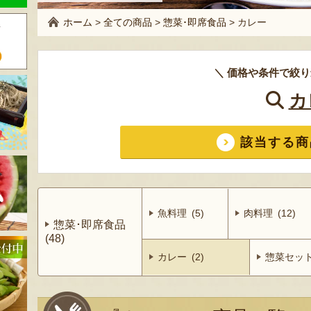
ホーム
>
全ての商品
>
惣菜･即席食品
>
カレー
＼ 価格や条件で絞り
カ
該当する商
魚料理 (5)
肉料理 (12)
惣菜･即席食品
(48)
カレー (2)
惣菜セット 