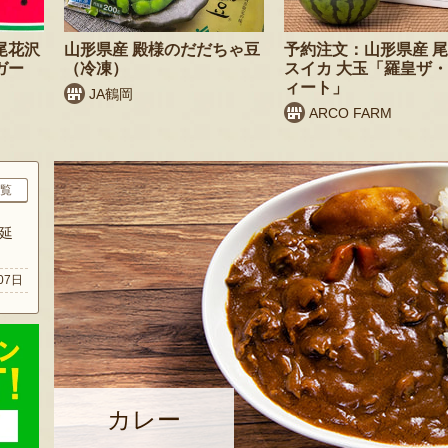
尾花沢
山形県産 殿様のだだちゃ豆
予約注文：山形県産 
ガー
（冷凍）
スイカ 大玉「羅皇ザ
ィート」
JA鶴岡
ARCO FARM
覧
延
07日
カレー