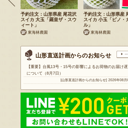
 小玉ス
予約注文：山形県産 尾花沢
予約注文：山形県産 
」
スイカ 大玉「羅皇ザ・スウ
スイカ 小玉「ピノ・
ィート」
ル」
東海林農園
東海林農園
山形直送計画からのお知らせ
一
【重要】台風13号・15号の影響によるお荷物のお届け遅
について（8月7日）
[山形直送計画からのお知らせ]
2026年08月