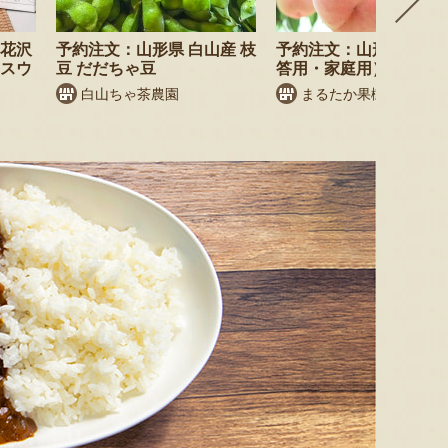
尾花沢
予約注文：山形県 白山産 枝
予約注文：山形県産 桃
・スウ
豆 だだちゃ豆
答用・家庭用）
白山ちゃ茶農園
まるたか果樹園