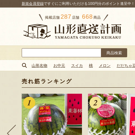
新規会員登録
ですぐにご利用いただける100円分のポイント進呈中！
287
668
掲載店舗
店舗
商品
検
索:
山形名物
お中元
スイカ
桃
メロン
だだちゃ
売れ筋ランキング