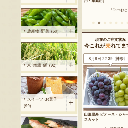
産 メロン（赤
用・家庭用）
米沢牛
『Farmおとらふ』
『肉匠えん
イフデザイン』
農産物･野菜 (69)
現在のご注文状況
今これが
売
れてま
1 [東京都]
8月8日 22:39 [神奈川県]
8月8日 22:00 [東京
米･雑穀･餅 (92)
スイーツ･お菓子
(99)
マスカット
山形県産 ピオーネ・シャインマ
紅玉りんごのアップルパ
）
スカット
『菓子処 松月