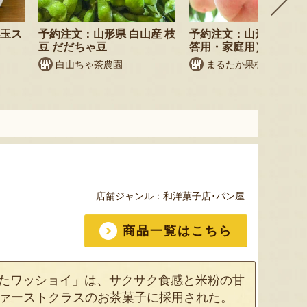
小玉ス
予約注文：山形県 白山産 枝
予約注文：山形県産 桃
豆 だだちゃ豆
答用・家庭用）
白山ちゃ茶農園
まるたか果樹園
店舗ジャンル：
和洋菓子店･パン屋
商品一覧はこちら
がたワッショイ」は、サクサク食感と米粉の甘
ファーストクラスのお茶菓子に採用された。