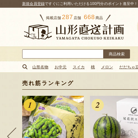
新規会員登録
ですぐにご利用いただける100円分のポイント進呈中！
287
668
掲載店舗
店舗
商品
検
索:
山形名物
お中元
スイカ
桃
メロン
だだちゃ
売れ筋ランキング