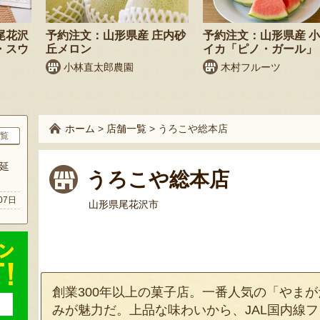
尾花沢
予約注文：山形県産 庄内砂
予約注文：山形県産 
・スウ
丘メロン
イカ「ピノ・ガール」
小林直太郎農園
木村フルーツ
ホーム
>
店舗一覧
>
うろこや総本店
覧
延
うろこや総本店
07日
山形県尾花沢市
創業300年以上の菓子店。一番人気の「やま
みが魅力だ。上品な味わいから、JAL国内線