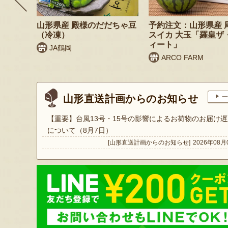
リームセ
山形県産 殿様のだだちゃ豆
予約注文：山形県産 
（冷凍）
スイカ 大玉「羅皇ザ
ィート」
JA鶴岡
ARCO FARM
山形直送計画からのお知らせ
一
【重要】台風13号・15号の影響によるお荷物のお届け遅
について（8月7日）
[山形直送計画からのお知らせ]
2026年08月