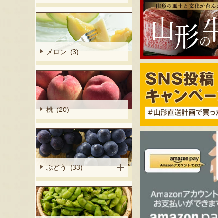
メロン (3)
桃 (20)
ぶどう (33)