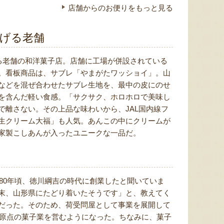
店舗からのお便りをもっと見る
げる老舗
える老舗の和洋菓子店。店舗に工場が併設されている
。看板商品は、サブレ「やまがたワッショイ」。山
などを混ぜ合わせたサブレ生地を、最中の皮にのせ
を含んだ軽い食感。「サクサク、ホロホロで美味し
で離さない。その上品な味わいから、JAL国内線フ
生クリーム大福」も人気。あんこの中にクリームが
家製こしあんが入ったユニークな一品だ。
680年頃、徳川綱吉の時代に創業したと聞いていま
末、山形県にたどり着いたそうです」と、教えてく
だった。そのため、荷受問屋として事業を展開して
の原点の菓子業を営むようになった。ちなみに、菓子