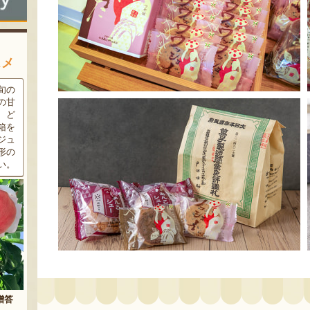
スメ
条件
三和油脂の看板商品「まいに
果樹栽培が盛んな東根市で育
ラン
ちのこめ油」は、新鮮な国産
った「白桃」。あえて大玉で
細か
の「米ぬか」から作られた食
はなく、美味しさや食感を重
濃厚
用油。油特有の臭いやクセが
視した「中玉」にこだわって
す。
なく、食材の美味しさを引き
栽培しています。「陽夏妃」
りの
立てます。一度使えば、毎日
や「川中島白桃」など、その
物に
使いたくなること間違いなし
時期に旬の品種をお届けしま
です。
す。