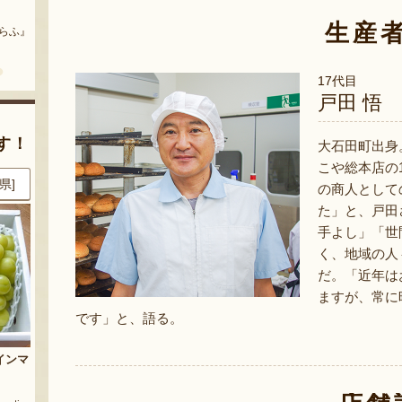
まいにちのこめ油
予約注文：山形県産 桃（贈答
用・家庭用）
生産
どう』
『三和油脂株式会社』
『栗原果樹園』
17代目
戸田 悟
す！
大石田町出身
こや総本店の
都]
8月8日 21:40 [東京都]
8月8日 20:42 [兵庫県]
の商人として
た」と、戸田
手よし」「世
く、地域の人
だ。「近年は
ますが、常に
です」と、語る。
イ
令和7年度米 山形県産コシヒカ
山形県産 尾花沢スイカ 大玉
リ（特別栽培米）
「羅皇ザ・スウィート」
堂布川』