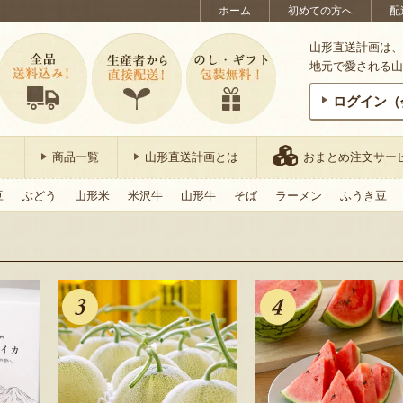
ホーム
初めての方へ
配
山形直送計画は、
地元で愛される山
ログイン（
商品一覧
山形直送計画とは
おまとめ注文サー
豆
ぶどう
山形米
米沢牛
山形牛
そば
ラーメン
ふうき豆