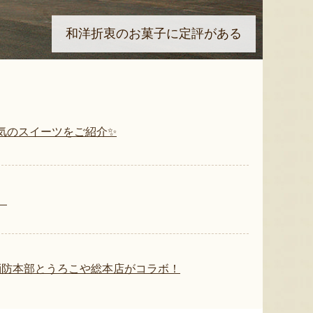
和洋折衷のお菓子に定評がある
気のスイーツをご紹介✨
。
消防本部とうろこや総本店がコラボ！