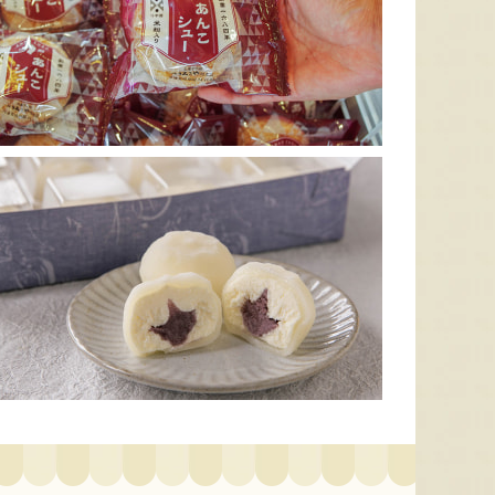
色とりどりのフルーツがぎゅ
寒河江市の肥沃な大地で育っ
肥沃な
っと詰まった「ミックスゼリ
たスイートコーン「おおも
市。そ
ー」。色をテーマに、素材の
の」。存在感のある大きさ
めて育
組み合わせやカットの仕方に
と、果物にも負けない濃厚な
度15
もこだわりました。箱を開け
甘みが特徴。朝採りをその日
知るお
た瞬間に笑顔になれるゼリー
のうちに発送し、鮮度そのま
張るだ
は、大切な方への贈り物にも
まにお届けします。
がる幸
最適。
届けし
予約注文：山形県産トウモロコ