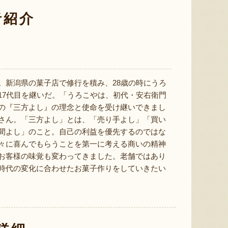
ミックスゼリー
シ「おおもの」
予約注文
肉・青
者紹介
『たかはたファーム』
『長岡ファーム』
。新潟県の菓子店で修行を積み、28歳の時にうろ
17代目を継いだ。「うろこやは、初代・安右衛門
8月8日 23:31 [東京都]
8月8日 22:39 [神奈川県]
8月8
の『三方よし』の理念と使命を受け継いできまし
さん。「三方よし」とは、「売り手よし」「買い
間よし」のこと。自己の利益を優先するのではな
々に喜んでもらうことを第一に考える商いの精神
お客様の味覚も変わってきました。老舗ではあり
時代の変化に合わせたお菓子作りをしていきたい
山形県産シャインマスカット
山形県産 ピオーネ・シャインマ
紅玉り
（贈答用・家庭用）
スカット