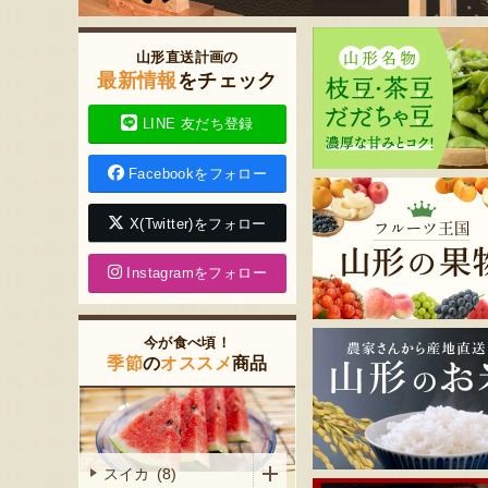
山形直送計画の
最新情報
をチェック
LINE 友だち登録
Facebookをフォロー
X(Twitter)をフォロー
Instagramをフォロー
今が食べ頃！
季節
の
オススメ
商品
スイカ (8)