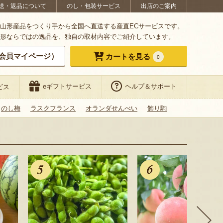
送・返品について
のし・包装サービス
出店のご案内
山形産品をつくり手から全国へ直送する産直ECサービスです。
形ならではの逸品を、独自の取材内容でご紹介しています。
会員マイページ）
カートを見る
0
eギフトサービス
ヘルプ＆サポート
ビス
のし梅
ラスクフランス
オランダせんべい
飾り駒