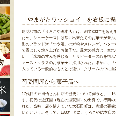
「やまがたワッショイ」を看板に掲
尾花沢市の「うろこや総本店」は、創業300年を超
ため、ショーケースには常に出来たてのお菓子が並ぶ
形のブランド米「つや姫」の米粉やメレンゲ、バター
て香ばしく焼き上げたお菓子だ。最大の魅力は、空気
い」「米粉の甘みを感じる」とリピーターの心を掴ん
ァーストクラスのお茶菓子に採用された。ほかに、「
入っている一般的なものとは違い、クリームの中に自
荷受問屋から菓子店へ
17代目の戸田悟さんに店の歴史について伺うと、「1
す。初代は近江国（現在の滋賀県）の出身で、行商の
れた。当時、店を構えていた大石田町は、舟運の要衝
いたという。そして、1830年頃に、うろこや総本店