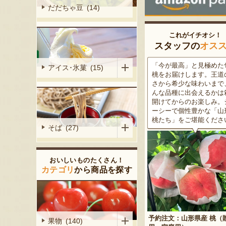
だだちゃ豆 (14)
これがイチオシ！
スタッフの
オス
がる尾花沢
「今が最高」と見極めた旬の
米沢牛は、非常に厳しい
アイス･氷菓 (15)
大地で丹精込
桃をお届けします。王道の甘
をクリアした最高級のブ
メロンは、糖
さから希少な味わいまで、ど
ド牛。美しいサシ・きめ
る「知る人ぞ
んな品種に出会えるかは箱を
な肉質・とろける食感・
です。一口頬
開けてからのお楽しみ。ジュ
な旨味、すべてが抜群で
いっぱいに広
ーシーで個性豊かな「山形の
高級感のある黒化粧箱入
醇な香りをお
桃たち」をご堪能ください。
ため、大切な人への贈り
そば (27)
どうぞ！
おいしいものたくさん！
カテゴリ
から商品を探す
予約注文：山形県産 桃（贈答
果物 (140)