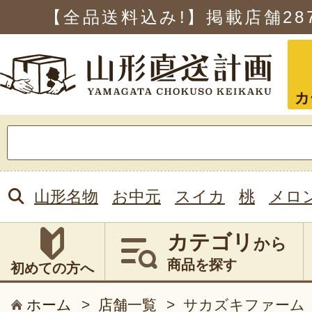
【全品送料込み!】掲載店舗
28
カ
検
索:
山形名物
お中元
スイカ
桃
メロ
カテゴリ
から
商品を探す
初めての方へ
ホーム
>
店舗一覧
>
サカズキファーム