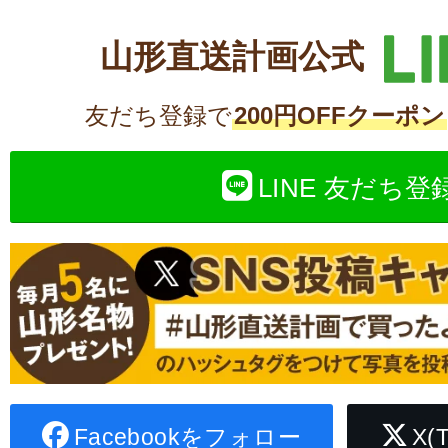
山形直送計画公式
友だち登録で
200円OFFクーポン
LINE 友だち登
Facebookをフォロー
X(