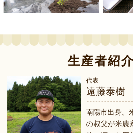
生産者紹
代表
遠藤泰樹
南陽市出身。
の叔父が米農