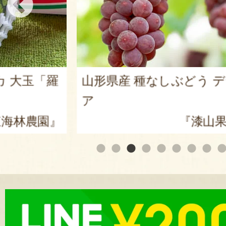
カ 大玉「羅
山形県産 種なしぶどう 
ア
海林農園』
『漆山果