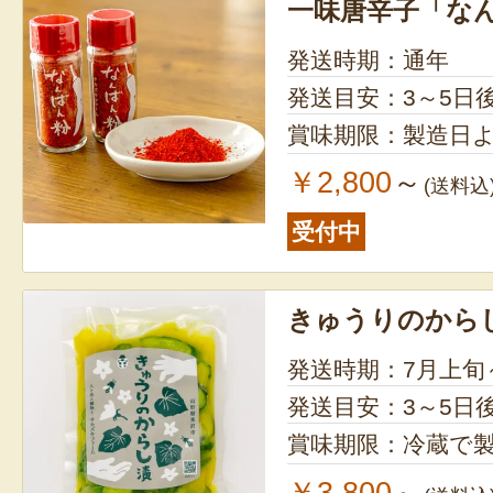
一味唐辛子「な
発送時期：通年
発送目安：3～5日
賞味期限：製造日よ
￥2,800
～
(送料込
受付中
きゅうりのから
発送時期：7月上旬
発送目安：3～5日
賞味期限：冷蔵で製
￥3,800
～