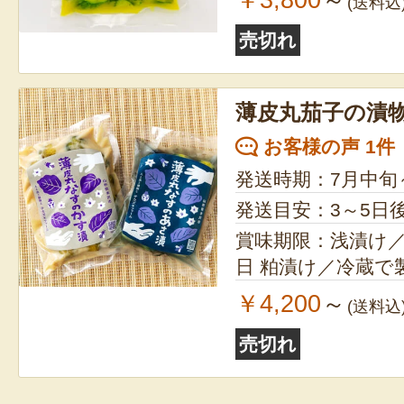
(送料込
売切れ
薄皮丸茄子の漬
お客様の声 1件
発送時期：7月中旬
発送目安：3～5日
賞味期限：浅漬け／
日 粕漬け／冷蔵で
￥4,200
～
(送料込
売切れ