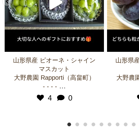
山形県産 ピオーネ・シャイン
山形県産
マスカット
大野農園 Rapporti（高畠町）
大野農園 
...
- - - -
4
0