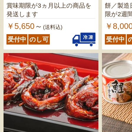
賞味期限が3ヵ月以上の商品を
餅／製造日よ
発送します
限が2週
ます 短角牛カレー／製造日よ
￥5,650
￥8,00
～
(送料込)
り1年 ※賞味期限が2ヶ月以上
受付中
のし可
受付中
の商品を発送
煮／製造日よ
限が2ヶ
ます おぐに味噌／製造日より3
ヶ月 ※賞味期限が2ヶ月以上の
商品を発送しま
そ（元祖
※賞味期
を発送します 芋け
日より6ヶ月 ※賞味
月以上の