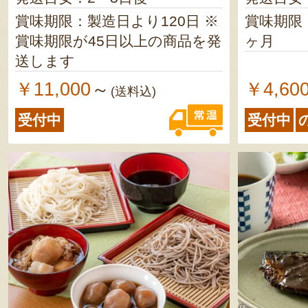
賞味期限：製造日より120日 ※
賞味期限
賞味期限が45日以上の商品を発
ヶ月
送します
￥11,000
￥4,60
～
(送料込)
受付中
受付中