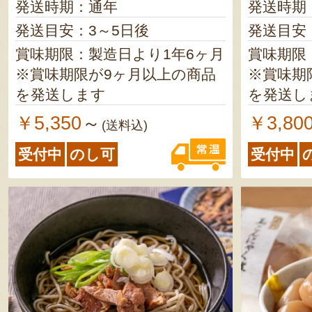
発送時期：通年
発送時期
発送目安：3～5日後
発送目安
賞味期限：製造日より1年6ヶ月
賞味期限
※賞味期限が9ヶ月以上の商品
※賞味期
を発送します
を発送し
￥5,350
￥3,80
～
(送料込)
受付中
のし可
受付中