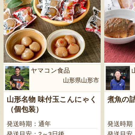
ヤマコン食品
山形県山形市
山形名物 味付玉こんにゃく
煮魚の
（個包装）
発送時期：通年
発送時期
発送目安：2～3日後
発送目安