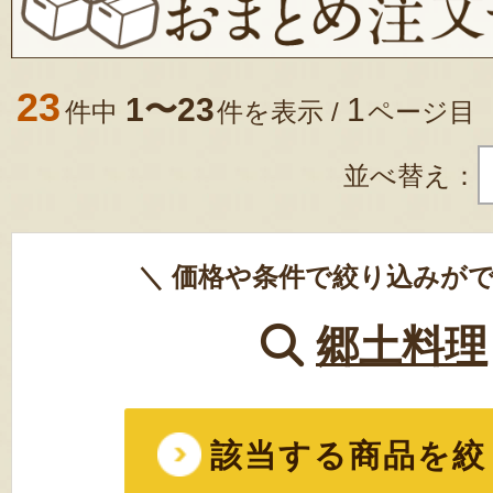
23
1〜23
1
件中
件を表示 /
ページ目
並べ替え：
＼ 価格や条件で絞り込みがで
郷土料理
該当する商品を絞