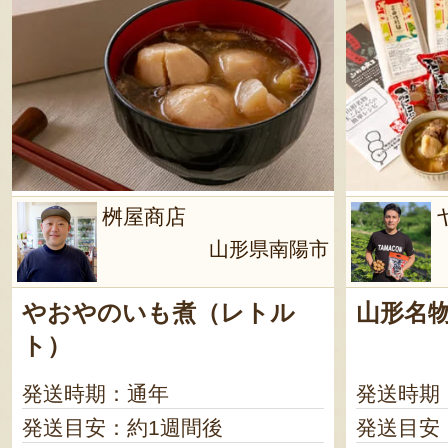
ヶ月 ※賞味期限が6ヶ月以上の
商品を発送します
桝屋商店
山形県南陽市
やおやのいも煮（レトル
山形名
ト）
発送時期：通年
発送時期
発送目安：約1週間後
発送目安