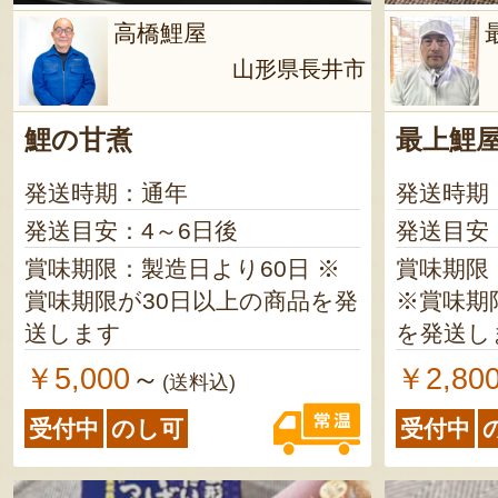
角牛いも煮
高橋鯉屋
賞味期限
山形県長井市
発送します 米沢牛麻婆
素／製造日より
が2ヶ月
鯉の甘煮
最上鯉
す 白い森の黒いわらびもち
発送時期：通年
発送時期
（手作り
発送目安：4～6日後
発送目安
3ヶ月 ※賞味期限が2ヶ月以上
の商品を発送
賞味期限：製造日より60日 ※
賞味期限
茶／製造日より
賞味期限が30日以上の商品を発
※賞味期
が2ヶ月
送します
を発送し
す
￥5,000
￥2,80
～
(送料込)
受付中
のし可
受付中