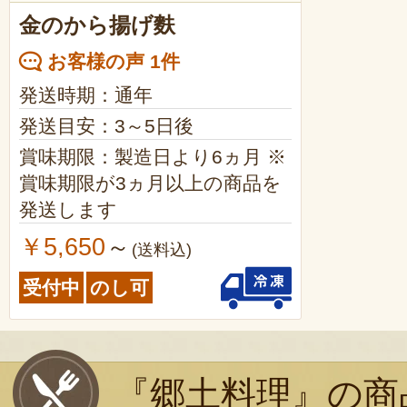
金のから揚げ麩
お客様の声 1件
発送時期：通年
発送目安：3～5日後
賞味期限：製造日より6ヵ月 ※
賞味期限が3ヵ月以上の商品を
発送します
￥5,650
～
(送料込)
受付中
のし可
『郷土料理』の商