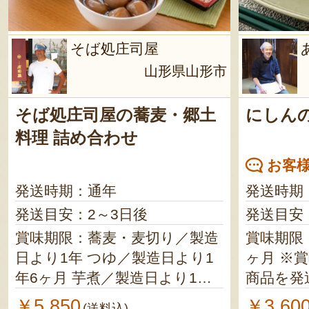
そば処庄司屋
山形県山形市
そば処庄司屋の蕎麦・郷土
にしん
料理 詰め合わせ
お客様
発送時期：通年
発送時期
発送目安：2～3日後
発送目安
賞味期限：蕎麦・麦切り／製造
賞味期限
日より1年 つゆ／製造日より1
ヶ月 ※賞味期限が4ヶ月以上の
年6ヶ月 芋煮／製造日より1年
商品を発
玉こんにゃく／製造日より6ヶ
￥5,850
￥3,60
(送料込)