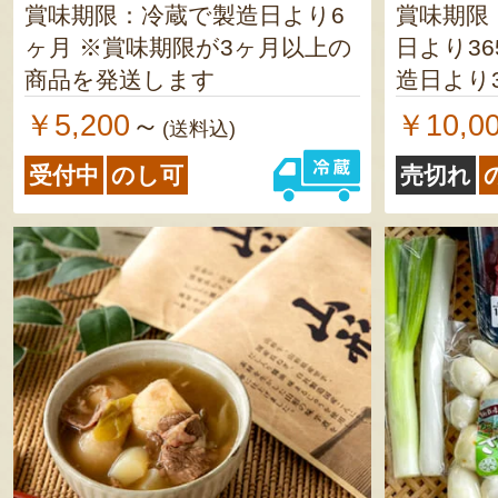
賞味期限：冷蔵で製造日より6
賞味期限
ヶ月 ※賞味期限が3ヶ月以上の
日より365日 レトル
商品を発送します
造日より365日 
く（個包
￥5,200
￥10,0
～
(送料込)
より120日 味付玉こん
受付中
のし可
売切れ
（個包装
120日 玉こんにゃく タレ付／
製造日より120
味付／製造日
期限が4
ます