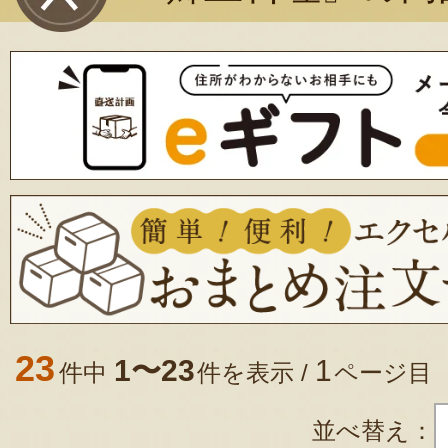
23
1〜23
1
件中
件を表示 /
ページ目
並べ替え：