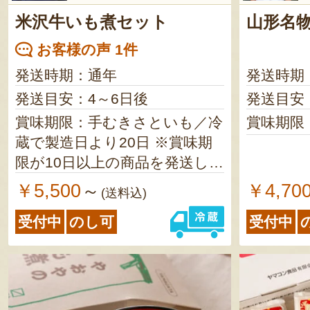
米沢牛いも煮セット
山形名物
お客様の声 1件
発送時期：通年
発送時期
発送目安：4～6日後
発送目安
賞味期限：手むきさといも／冷
賞味期限
蔵で製造日より20日 ※賞味期
限が10日以上の商品を発送しま
す 米沢牛／冷蔵で発送日より4
￥5,500
￥4,70
～
(送料込)
日 こんにゃく／冷蔵で発送日
受付中
のし可
受付中
より1週間 長ねぎ／商品到着
後、お早めにお召し上がりく
ださい しめじ／商品到着後、
お早めにお召し上がりくださ
い うまいたれ／製造日より10