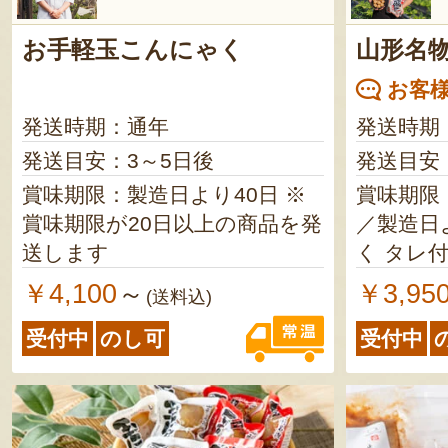
お手軽玉こんにゃく
山形名物
お客様
発送時期：通年
発送時期
発送目安：3～5日後
発送目安
賞味期限：製造日より40日 ※
賞味期限
賞味期限が20日以上の商品を発
／製造日より9
送します
く タレ
￥4,100
￥3,95
～
(送料込)
受付中
のし可
受付中