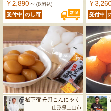
￥2,890
￥3,26
～
(送料込)
受付中
のし可
受付中
楢下宿 丹野こんにゃく
山形県上山市