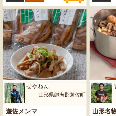
製造日より1年 ※
ヶ月以上
せやねん
山形県飽海郡遊佐町
遊佐メンマ
山形名物