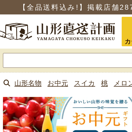
【全品送料込み!】掲載店舗
28
カ
検
索:
山形名物
お中元
スイカ
桃
メロ