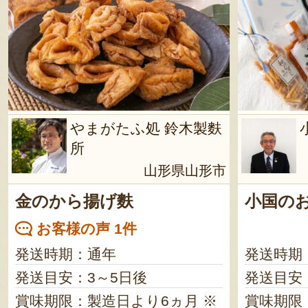
やまがたふ処 鈴木製麩
所
山形県山形市
金のから揚げ麩
小国の
お客様の声 1件
発送時期：通年
発送時期
発送目安：3～5日後
発送目安
賞味期限：製造日より6ヵ月 ※
賞味期限