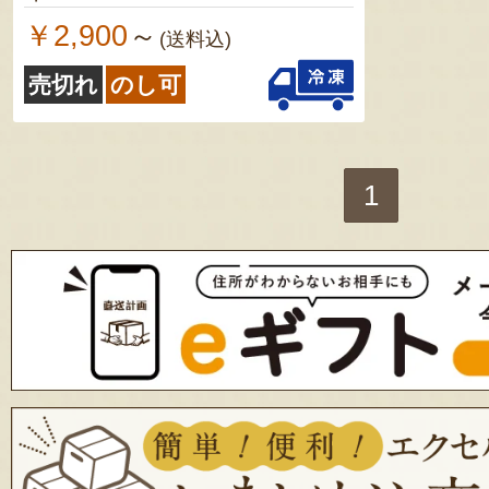
￥2,900
～
(送料込)
売切れ
のし可
1