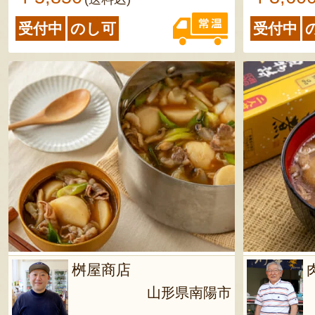
月
受付中
のし可
受付中
桝屋商店
山形県南陽市