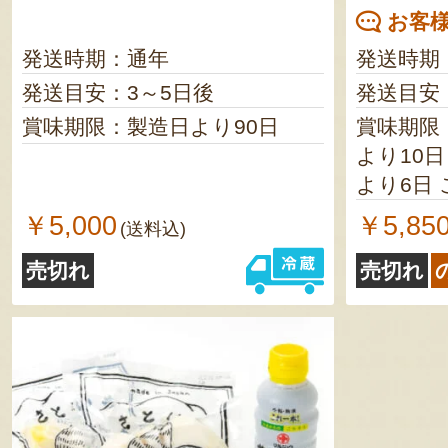
お客様
発送時期：通年
発送時期
発送目安：3～5日後
発送目安
賞味期限：製造日より90日
賞味期限
より10日 牛肉／冷蔵で製造
より6日 こんにゃく／冷蔵で製
造日より120日 
￥5,000
￥5,85
(送料込)
後、お早
売切れ
売切れ
い タ