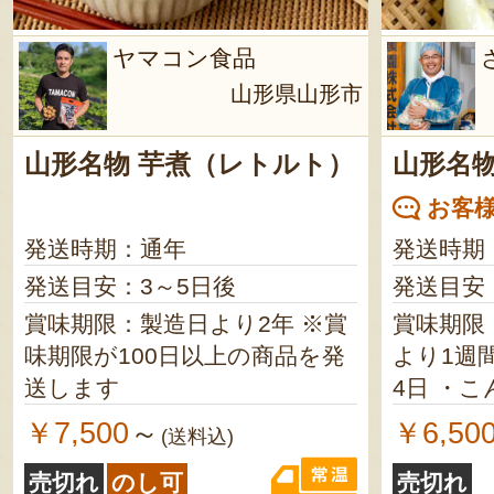
ヤマコン食品
山形県山形市
山形名物 芋煮（レトルト）
山形名物
お客様
発送時期：通年
発送時期
発送目安：3～5日後
発送目安
賞味期限：製造日より2年 ※賞
賞味期限
味期限が100日以上の商品を発
より1週間 ・牛肉／発送日
送します
4日 ・こんにゃく／製造日より
4か月 ※賞味期限が2ヶ月以上
￥7,500
￥6,50
～
(送料込)
の商品を発送
売切れ
のし可
売切れ
発送日より4日 ・