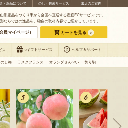
送・返品について
のし・包装サービス
出店のご案内
山形産品をつくり手から全国へ直送する産直ECサービスです。
形ならではの逸品を、独自の取材内容でご紹介しています。
会員マイページ）
カートを見る
0
eギフトサービス
ヘルプ＆サポート
ビス
のし梅
ラスクフランス
オランダせんべい
飾り駒