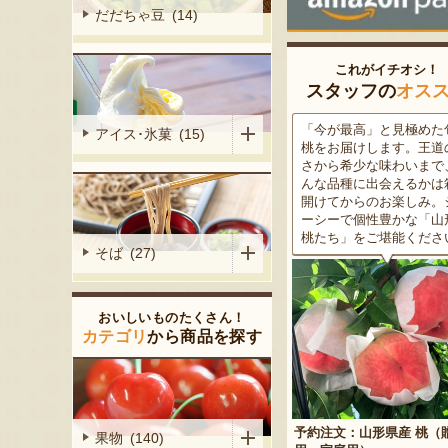
だだちゃ豆 (14)
これがイチオシ！
スタッフの
オス
がる尾花沢
「今が最高」と見極めた旬の
米沢牛は、非常に厳しい
アイス･氷菓 (15)
大地で丹精込
桃をお届けします。王道の甘
をクリアした最高級のブ
メロンは、糖
さから希少な味わいまで、ど
ド牛。美しいサシ・きめ
る「知る人ぞ
んな品種に出会えるかは箱を
な肉質・とろける食感・
です。一口頬
開けてからのお楽しみ。ジュ
な旨味、すべてが抜群で
いっぱいに広
ーシーで個性豊かな「山形の
高級感のある黒化粧箱入
醇な香りをお
桃たち」をご堪能ください。
ため、大切な人への贈り
そば (27)
どうぞ！
おいしいものたくさん！
カテゴリ
から商品を探す
予約注文：山形県産 桃（贈答
果物 (140)