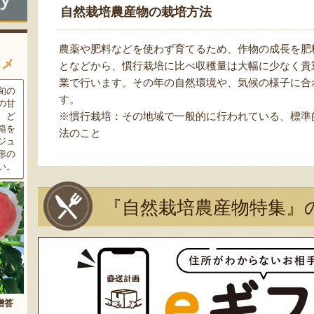
自然栽培農産物の栽培方法
農薬や肥料などを使わず育てるため、作物の成長を肥
スメ
となどから、慣行栽培に比べ収穫量は大幅に少なく貴
業で行います。その年の自然環境や、気候の様子に合
条件
三和油脂の看板商品「まいに
果樹栽培が盛んな東根市で育
す。
ラン
ちのこめ油」は、新鮮な国産
った「白桃」。あえて大玉で
※慣行栽培：その地域で一般的に行われている、標準
細か
の「米ぬか」から作られた食
はなく、美味しさや食感を重
濃厚
用油。油特有の臭いやクセが
視した「中玉」にこだわって
法のこと
す。
なく、食材の美味しさを引き
栽培しています。「陽夏妃」
りの
立てます。一度使えば、毎日
や「川中島白桃」など、その
物に
使いたくなること間違いなし
時期に旬の品種をお届けしま
です。
す。
『自然栽培農産物特集』