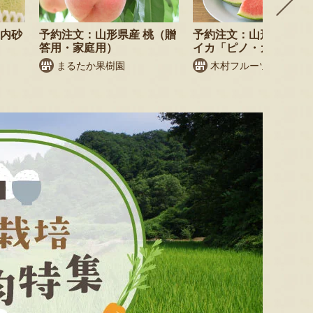
庄内砂
予約注文：山形県産 桃（贈
予約注文：山形県産 小
答用・家庭用）
イカ「ピノ・ガール」
まるたか果樹園
木村フルーツ