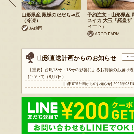
 桃（贈
山形県産 殿様のだだちゃ豆
予約注文：山形県産 
（冷凍）
スイカ 大玉「羅皇ザ
ィート」
JA鶴岡
ARCO FARM
山形直送計画からのお知らせ
一
【重要】台風13号・15号の影響によるお荷物のお届け遅
について（8月7日）
[山形直送計画からのお知らせ]
2026年08月