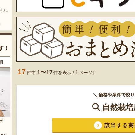
まいにちのこめ油
予約注文：山形県産 桃（贈答
用・家庭用）
どう』
『三和油脂株式会社』
『栗原果樹園』
す！
県]
8月8日 11:30 [東京都]
8月8日 10:50 [神奈川県]
17
1〜17
1
件中
件を表示 /
ページ目
＼ 価格や条件で絞り
自然栽培
JA鶴岡のアイスクリームセット
山形県産 ピオーネ・シャインマ
該当する商
スカット
農園』
『JA鶴岡』