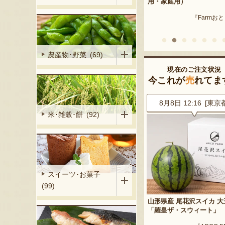
産 メロン（赤
用・家庭用）
米沢牛
『Farmおとらふ』
『肉匠えん
イフデザイン』
農産物･野菜 (69)
現在のご注文状況
今これが
売
れてま
0 [大阪府]
8月8日 12:16 [東京都]
8月8日 12:15 [山形
米･雑穀･餅 (92)
スイーツ･お菓子
(99)
枝豆「だだちゃ
山形県産 尾花沢スイカ 大玉
山形県産 庄内砂丘メロン
「羅皇ザ・スウィート」
『小林直太郎