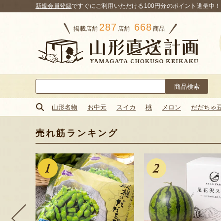
新規会員登録
ですぐにご利用いただける100円分のポイント進呈中！
287
668
掲載店舗
店舗
商品
検
索:
山形名物
お中元
スイカ
桃
メロン
だだちゃ
売れ筋ランキング