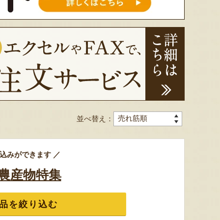
ミックスゼリー
シ「おおもの」
予約注文
肉・青
『たかはたファーム』
『長岡ファーム』
8月8日 12:30 [大阪府]
8月8日 12:16 [東京都]
8月8
並べ替え：
込みができます ／
農産物特集
山形県 白山産 枝豆「だだちゃ
山形県産 尾花沢スイカ 大玉
山形県産
品を絞り込む
豆」
「羅皇ザ・スウィート」