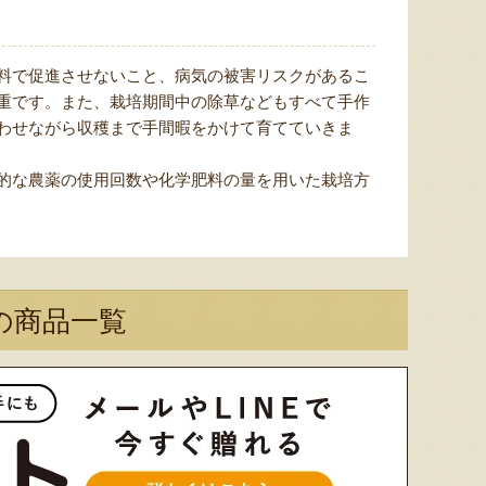
料で促進させないこと、病気の被害リスクがあるこ
重です。また、栽培期間中の除草などもすべて手作
わせながら収穫まで手間暇をかけて育てていきま
色とりどりのフルーツがぎゅ
寒河江市の肥沃な大地で育っ
肥沃な
っと詰まった「ミックスゼリ
たスイートコーン「おおも
市。そ
的な農薬の使用回数や化学肥料の量を用いた栽培方
ー」。色をテーマに、素材の
の」。存在感のある大きさ
めて育
組み合わせやカットの仕方に
と、果物にも負けない濃厚な
度15
もこだわりました。箱を開け
甘みが特徴。朝採りをその日
知るお
た瞬間に笑顔になれるゼリー
のうちに発送し、鮮度そのま
張るだ
は、大切な方への贈り物にも
まにお届けします。
がる幸
最適。
届けし
の商品一覧
予約注文：山形県産トウモロコ