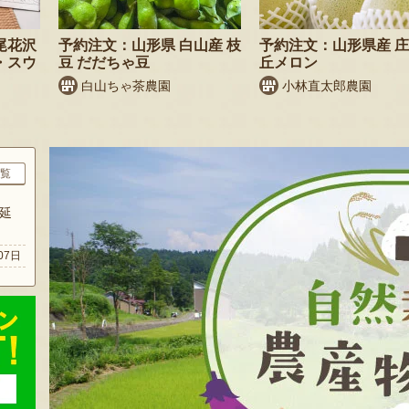
尾花沢
予約注文：山形県 白山産 枝
予約注文：山形県産 
・スウ
豆 だだちゃ豆
丘メロン
白山ちゃ茶農園
小林直太郎農園
覧
延
07日