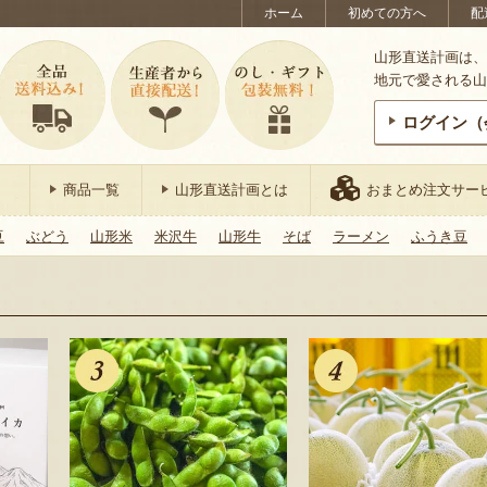
ホーム
初めての方へ
配
山形直送計画は、
地元で愛される山
ログイン（
商品一覧
山形直送計画とは
おまとめ注文サー
豆
ぶどう
山形米
米沢牛
山形牛
そば
ラーメン
ふうき豆