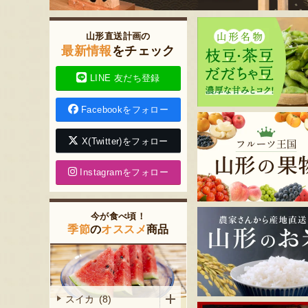
山形直送計画の
最新情報
をチェック
LINE 友だち登録
Facebookをフォロー
X(Twitter)をフォロー
Instagramをフォロー
今が食べ頃！
季節
の
オススメ
商品
スイカ (8)