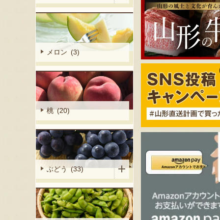
メロン (3)
桃 (20)
ぶどう (33)