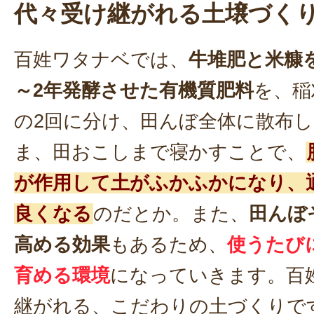
代々受け継がれる土壌づく
百姓ワタナベでは、
牛堆肥と米糠
～2年発酵させた有機質肥料
を、稲
の2回に分け、田んぼ全体に散布
ま、田おこしまで寝かすことで、
が作用して土がふかふかになり、
良くなる
のだとか。また、
田んぼ
高める効果
もあるため、
使うたび
育める環境
になっていきます。百
継がれる、こだわりの土づくりで