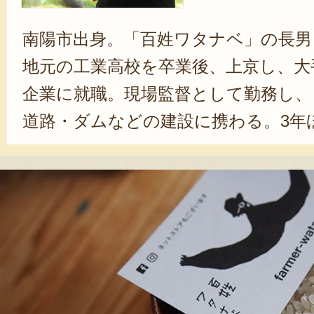
南陽市出身。「百姓ワタナベ」の長男
地元の工業高校を卒業後、上京し、大
企業に就職。現場監督として勤務し、
道路・ダムなどの建設に携わる。3年
Uターン。約20年間、家具職人とし
農した。幼いころから目にしてきた
い」というイメージがあったという
らには「農業ってかっこいい！」と
うに形を変えたいとの想いで取り組
相手の毎日は、苦労も多いが、外仕事
何よりも、お客さんから「おいしか