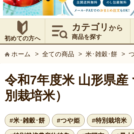
カテゴリ
から
商品を探す
初めての方へ
ホーム
>
全ての商品
>
米･雑穀･餅
>
令和7年度米 山形県産
別栽培米）
#米･雑穀･餅
#つや姫
#特別栽培米