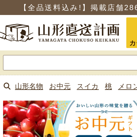
【全品送料込み!】掲載店舗
28
カ
検
索:
山形名物
お中元
スイカ
桃
メロ