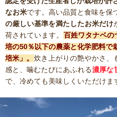
認定を受けた生産者しか栽培が許
なお米
です。高い品質と食味を保
の厳しい基準を満たしたお米だけ
荷されています。
百姓ワタナベの
培の50％以下の農薬と化学肥料で
培米」。
炊き上がりの艶やかさ、
感と、噛むたびにあふれる
濃厚な
で、冷めても美味しくいただけま