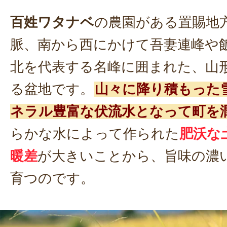
百姓ワタナベ
の農園がある置賜地
脈、南から西にかけて吾妻連峰や
北を代表する名峰に囲まれた、山
る盆地です。
山々に降り積もった
ネラル豊富な伏流水となって町を
らかな水によって作られた
肥沃な
暖差
が大きいことから、旨味の濃
育つのです。