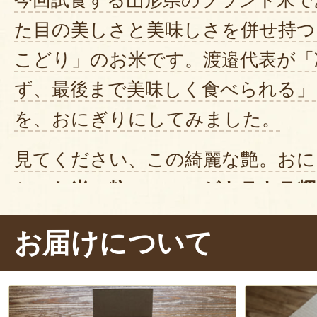
た目の美しさと美味しさを併せ持つ
こどり」のお米です。渡邉代表が「
ず、最後まで美味しく食べられる」
を、おにぎりにしてみました。
見てください、この綺麗な艶。おに
お、
お米の粒一つ一つがキラキラ輝
れでは、一口。お〜！
冷めてもモッ
お届けについて
むたびに、優しい甘みと旨味がじん
がります。
う〜ん美味い。ぺろり
ました。