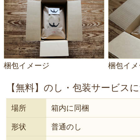
冷めてもこの満足感なら、お出かけ
っていくだけで、
ご馳走を持ち歩い
の。この驚きの美味しさをぜひ体感
梱包イメージ
梱包イメ
【無料】のし・包装サービスに
場所
箱内に同梱
形状
普通のし