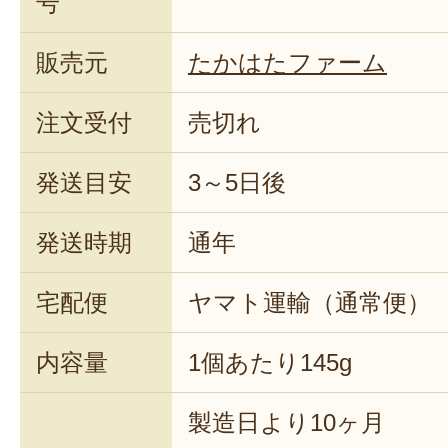
号
販売元
たかはたファーム
注文受付
売切れ
発送目安
3～5日後
発送時期
通年
宅配便
ヤマト運輸（通常便）
内容量
1個あたり145g
製造日より10ヶ月