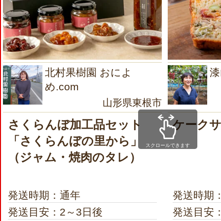
北村果樹園 おによ
漆
め.com
山形県東根市
さくらんぼ加工品セット
ケーク
「さくらんぼの里から」
スクロールできます
（ジャム・焼肉のタレ）
発送時期：通年
発送時期
発送目安：2～3日後
発送目安