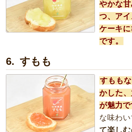
やかな甘
つ、アイ
ケーキに
です。
6. すもも
すももな
かした、
が魅力で
な味わい
て楽しむ