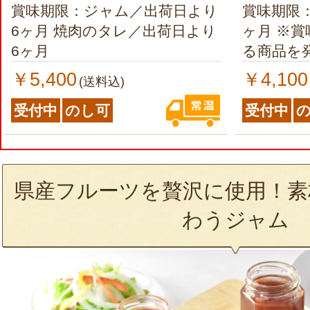
賞味期限：ジャム／出荷日より
賞味期限
6ヶ月 焼肉のタレ／出荷日より
ヶ月 ※賞味期限が2ヶ月以上あ
6ヶ月
る商品を
￥5,400
￥4,100
(送料込)
受付中
のし可
受付中
県産フルーツを贅沢に使用！素
わうジャム