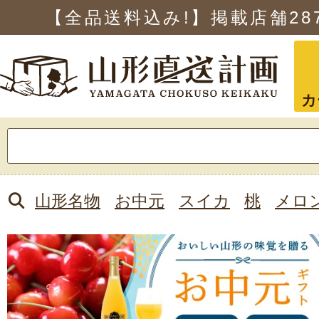
【全品送料込み!】掲載店舗
28
カ
検
索:
山形名物
お中元
スイカ
桃
メロ