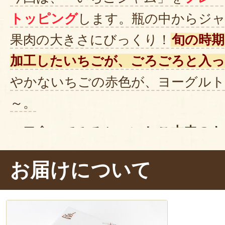
トッピング
します。瓶の中からジ
果肉の大きさにびっくり！
旬の時期
加工したいちごが、ごろごろと入
やかないちごの赤色が、ヨーグル
～。
一口食べてみると、
いちご本来のキ
ぱさ
を感じますね。
ヨーグルトの
お届けについて
ャムのやさしい甘みが溶け合いま
感がしっかりとあり、
プチプチと
い！