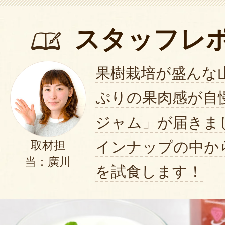
スタッフレ
果樹栽培が盛んな
ぷりの果肉感が自
ジャム」が届きま
インナップの中か
取材担
当：廣川
を試食します！