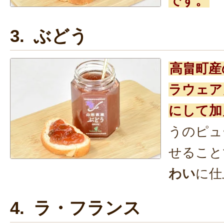
です。
3. ぶどう
高畠町産
ラウェア
にして加
うのピュ
せること
わい
に仕
4. ラ・フランス