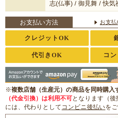
志(仏事) / 御見舞 / 快
お支払い方法
お支払
クレジットOK
代引きOK
コン
※
複数店舗（生産元）の商品を同時購入
（代金引換）は利用不可
となります（後
には、代わりとして
コンビニ後払い
をご