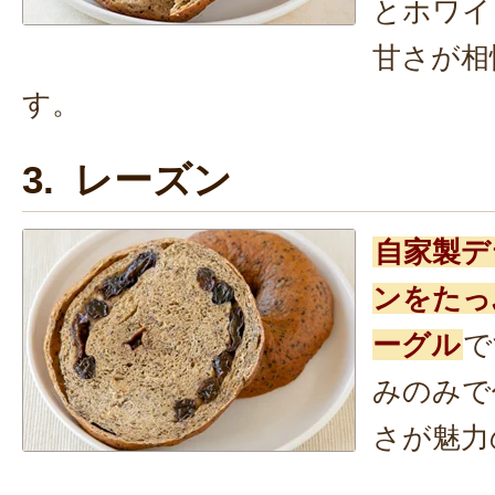
とホワイ
甘さが相
す。
3. レーズン
自家製デ
ンをたっ
ーグル
で
みのみで
さが魅力