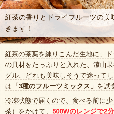
紅茶の香りとドライフルーツの美
きます！
紅茶の茶葉を練りこんだ生地に、ド
の具材をたっぷりと入れた、漆山果
グル。どれも美味しそうで迷ってし
は
「3種のフルーツミックス」
を試
冷凍状態で届くので、食べる前に少
茶）をかけて、
500Wのレンジで2分