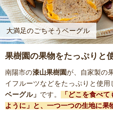
りは、「お客様に美味しいものを届
だけ。来ていただく方や、贈られた
った』の声が原動力ですね」と、笑顔
だった。
大満足のごちそうベーグル
果樹園の果物をたっぷりと
南陽市の
漆山果樹園
が、自家製の
イフルーツなどをたっぷりと使用
ベーグル」
です。
「どこを食べて
ように」と、一つ一つの生地に果