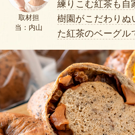
練りこむ紅茶も自
樹園がこだわりぬ
取材担
当：内山
た紅茶のベーグル