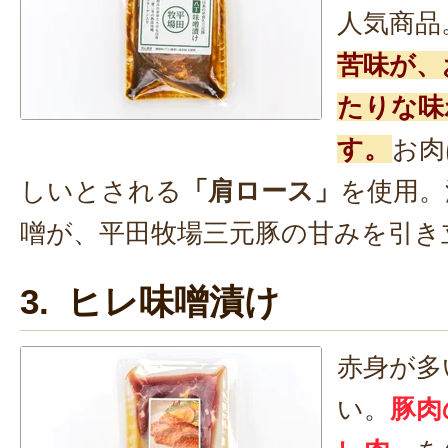
人気商品
苦味が、
たりな味
す。
お肉
しいとされる
「肩ロース」
を使用。
噌が、平田牧場三元豚の甘みを引き
3. ヒレ味噌漬け
赤身が多
い。
豚肉