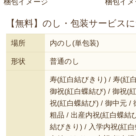
梱包イメージ
梱包イメ
味噌を落とさずに加熱するときは、
トを敷くのがおすすめ
。焦げにくく
【無料】のし・包装サービスに
きますよ。ぜひ、お試しください。
場所
内のし(単包装)
形状
普通のし
寿(紅白結びきり) / 寿(紅
御祝(紅白蝶結び) / 御祝(
祝(紅白蝶結び) / 御中元 / 
粗品 / 出産内祝(紅白蝶結び
結びきり) / 入学内祝(紅白