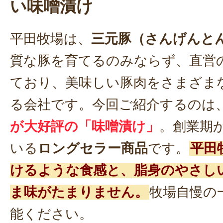
い味噌漬け
平田牧場は、
三元豚（さんげんと
質な豚を育てるのみならず、直営
ており、美味しい豚肉をさまざま
る会社です。今回ご紹介するのは
が大好評の「味噌漬け」
。創業期
いる
ロングセラー商品
です。
平田
けるような食感と、脂身のやさし
ま味がたまりません。
牧場自慢の
能ください。