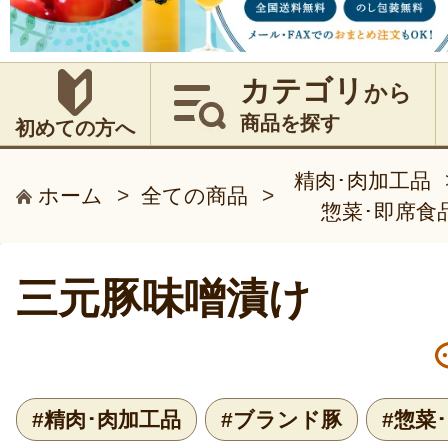
カテゴリ
から
商品を探す
初めての方へ
精肉･肉加工品
ホーム
>
全ての商品
>
惣菜･即席食
三元豚味噌漬け
#精肉･肉加工品
#ブランド豚
#惣菜