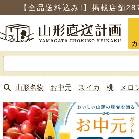
【全品送料込み!】掲載店舗
28
カ
検
索:
山形名物
お中元
スイカ
桃
メロ