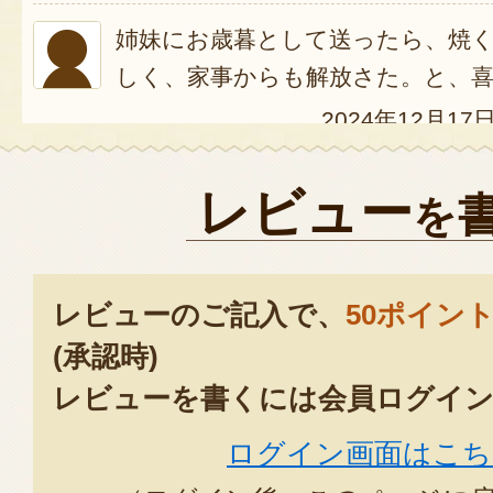
姉妹にお歳暮として送ったら、焼
しく、家事からも解放さた。と、
2024年12月17
お中元に使わせていただきました
レビュー
を
安心しました。
贈り先の方から、ご飯に合うとて
と喜んでいただけました。
レビューのご記入で、
50ポイン
ありがとうございました。
(承認時)
2024年07月2
レビューを書くには会員ログイン
ログイン画面はこち
みなとさん
この度は弊社味噌漬けをお求め