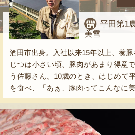
平田第1
美雪
酒田市出身。入社以来15年以上、養
じつは小さい頃、豚肉があまり得意
う佐藤さん。10歳のとき、はじめて
を食べ、「あぁ、豚肉ってこんなに
と感動。その頃から、平田牧場で働
たという。大切にしているのは、「
る」という感覚。「山形は寒暖差が激
態も目まぐるしく変わります。しっ