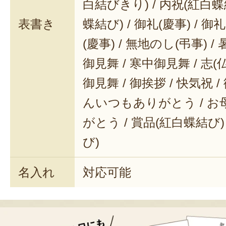
白結びきり) / 内祝(紅白蝶
表書き
蝶結び) / 御礼(慶事) / 御
(慶事) / 無地のし(弔事) /
御見舞 / 寒中御見舞 / 志(仏事
御見舞 / 御挨拶 / 快気祝 
んいつもありがとう / 
がとう / 賞品(紅白蝶結び)
び)
名入れ
対応可能