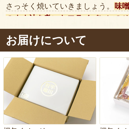
さっそく焼いていきましょう。
味
のまま油を敷いたフライパンにの
ていることで、
とても焦げやすい
お届けについて
しながら
じっくり弱火で加熱します
が漂ってきました。
焼き上がったら、ほかほかのご飯と
きまーす！パクッ。うん、やっぱり
の中でとろけるようです。
味噌の
と、脂身のやさしい甘みが広がりま
らない！一切れでご飯3杯食べられ