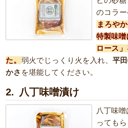
ビの砂糖
のコラー
まろやか
特製味噌
ロース」
た。
弱火でじっくり火を入れ、
平田
かさ
を堪能してください。
2. 八丁味噌漬け
八丁味噌
ってもら