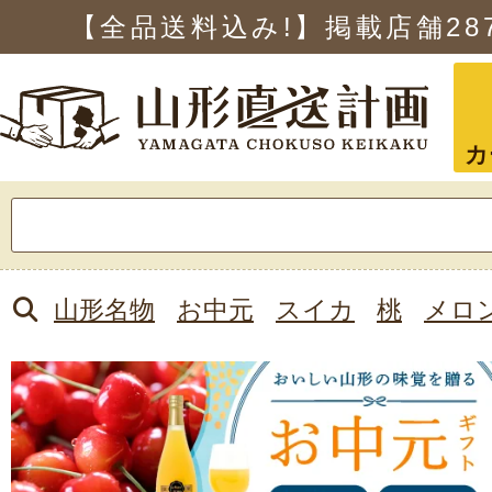
【全品送料込み!】掲載店舗
28
カ
検
索:
山形名物
お中元
スイカ
桃
メロ