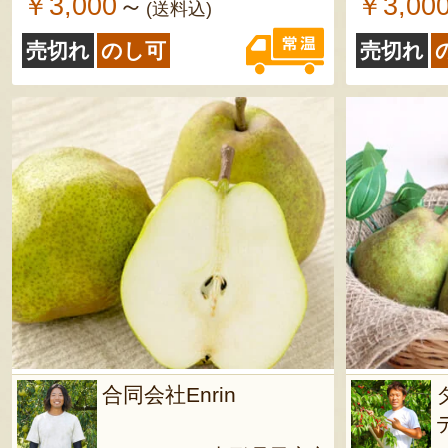
￥3,000
￥3,00
～
(送料込)
売切れ
のし可
売切れ
合同会社Enrin