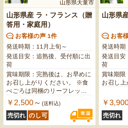
山形県天童市
山形県産 ラ・フランス（贈
山形県産
答用・家庭用）
お客様の声 1件
お客様
発送時期：11月上旬～
発送時期
発送目安：追熟後、受付順に出
発送目安
荷
荷
賞味期限：完熟後は、お早めに
賞味期限
お召し上がりください。 ※食
お召し上
べごろは同梱のリーフレット
をご参照ください。
￥2,500
￥3,90
～
(送料込)
売切れ
のし可
売切れ