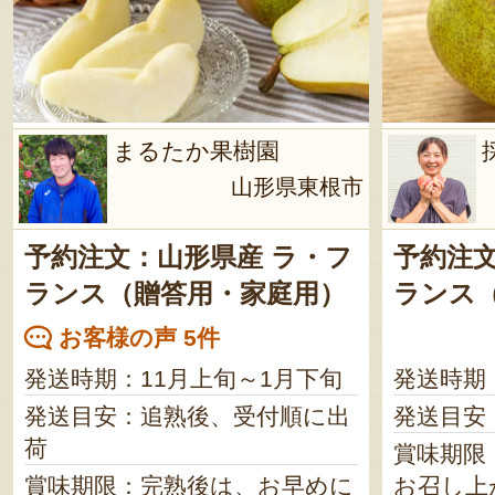
まるたか果樹園
山形県東根市
予約注文：山形県産 ラ・フ
予約注文
ランス（贈答用・家庭用）
ランス
お客様の声 5件
発送時期：11月上旬～1月下旬
発送時期
発送目安：追熟後、受付順に出
発送目安
荷
賞味期限
賞味期限：完熟後は、お早めに
お召し上