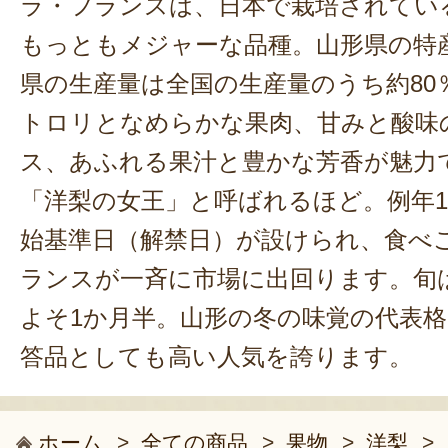
ラ・フランスは、日本で栽培されてい
もっともメジャーな品種。山形県の特
県の生産量は全国の生産量のうち約80
トロリとなめらかな果肉、甘みと酸味
ス、あふれる果汁と豊かな芳香が魅力
「洋梨の女王」と呼ばれるほど。例年1
始基準日（解禁日）が設けられ、食べ
ランスが一斉に市場に出回ります。旬は
よそ1か月半。山形の冬の味覚の代表
答品としても高い人気を誇ります。
ホーム
>
全ての商品
>
果物
>
洋梨
>