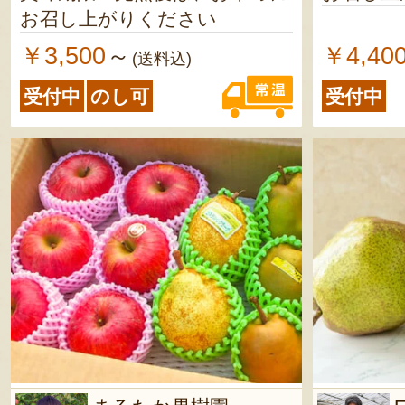
お召し上がりください
￥3,500
￥4,40
～
(送料込)
受付中
のし可
受付中