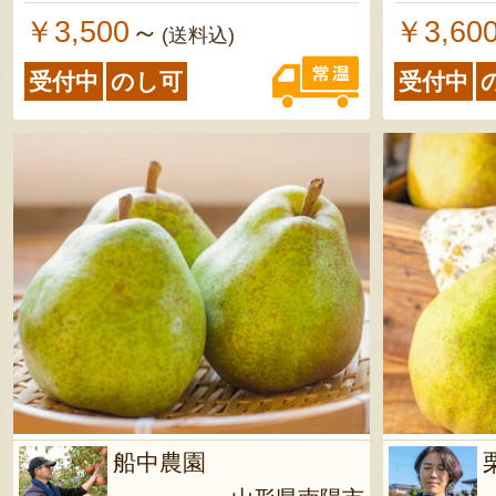
￥3,500
￥3,60
～
(送料込)
受付中
のし可
受付中
船中農園