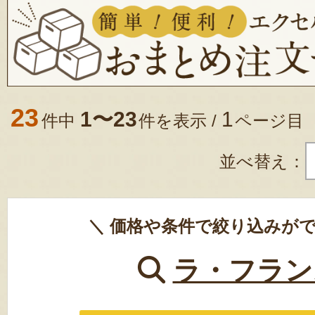
23
1〜23
1
件中
件を表示 /
ページ目
並べ替え：
＼ 価格や条件で絞り込みがで
ラ・フラン