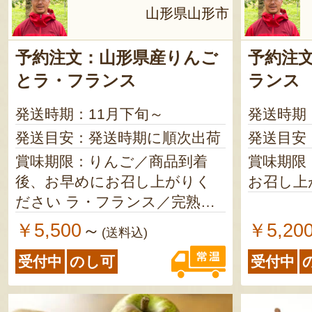
山形県山形市
予約注文：山形県産りんご
予約注文
とラ・フランス
ランス
発送時期：11月下旬～
発送時期
発送目安：発送時期に順次出荷
発送目安
賞味期限：りんご／商品到着
賞味期限
後、お早めにお召し上がりく
お召し上
ださい ラ・フランス／完熟後
は、お早めにお召し上がりく
￥5,500
￥5,20
～
(送料込)
ださい
受付中
のし可
受付中