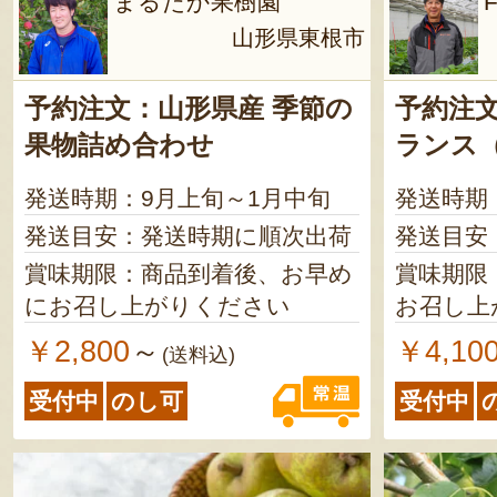
まるたか果樹園
F
山形県東根市
予約注文：山形県産 季節の
予約注文
果物詰め合わせ
ランス
発送時期：9月上旬～1月中旬
発送時期
発送目安：発送時期に順次出荷
発送目安
賞味期限：商品到着後、お早め
賞味期限
にお召し上がりください
お召し上
￥2,800
￥4,10
～
(送料込)
受付中
のし可
受付中