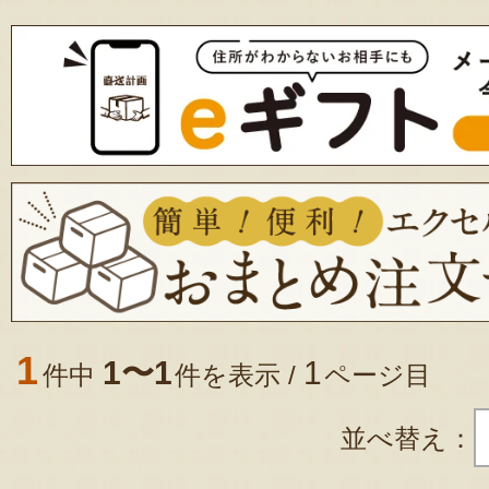
1
1〜1
1
件中
件を表示 /
ページ目
並べ替え：