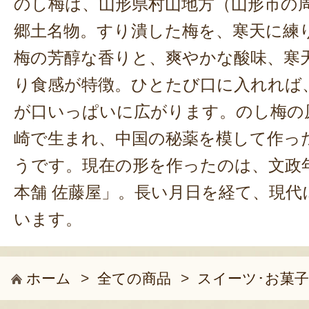
のし梅は、山形県村山地方（山形市の
郷土名物。すり潰した梅を、寒天に練
梅の芳醇な香りと、爽やかな酸味、寒
り食感が特徴。ひとたび口に入れれば
が口いっぱいに広がります。のし梅の
崎で生まれ、中国の秘薬を模して作っ
うです。現在の形を作ったのは、文政
本舗 佐藤屋」。長い月日を経て、現代
います。
ホーム
>
全ての商品
>
スイーツ･お菓子