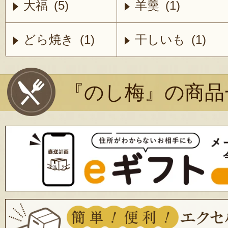
大福 (5)
羊羹 (1)
どら焼き (1)
干しいも (1)
『のし梅』の商品