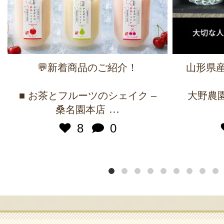
💬新着商品のご紹介！
山形県産
■ お茶とフルーツのシェイク –
大野農園 
...
桑名園本店
8
0