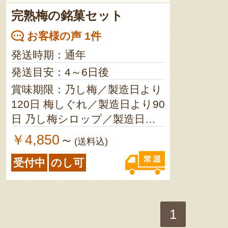
完熟梅の銘菓セット
お客様の声 1件
発送時期：通年
発送目安：4～6日後
賞味期限：乃し梅／製造日より
120日 梅しぐれ／製造日より90
日 乃し梅シロップ／製造日よ
り180日
￥4,850
～
(送料込)
受付中
のし可
1