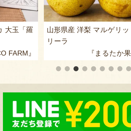
カ 大玉「羅
山形県産 洋梨 マルゲリ
リーラ
O FARM』
『まるたか果