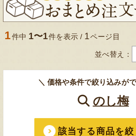
1
1〜1
1
件中
件を表示 /
ページ目
並べ替え：
＼ 価格や条件で絞り込みがで
のし梅
該当する商品を絞