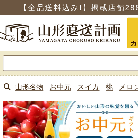
【全品送料込み!】掲載店舗
28
カ
検
索:
山形名物
お中元
スイカ
桃
メロ