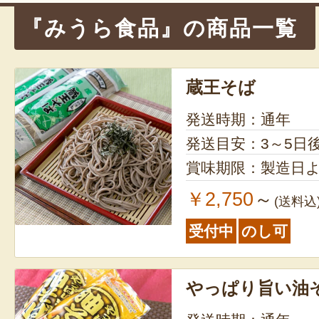
『みうら食品』の商品一覧
蔵王そば
発送時期：通年
発送目安：3～5日
賞味期限：製造日よ
￥2,750
～
(送料込
受付中
のし可
やっぱり旨い油