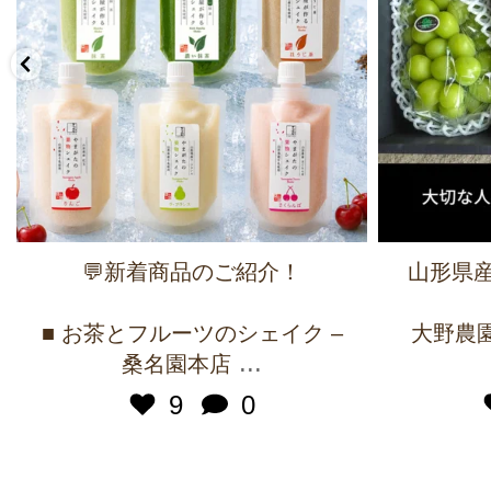
💬新着商品のご紹介！
山形県産
■ お茶とフルーツのシェイク –
大野農園 
...
桑名園本店
9
0