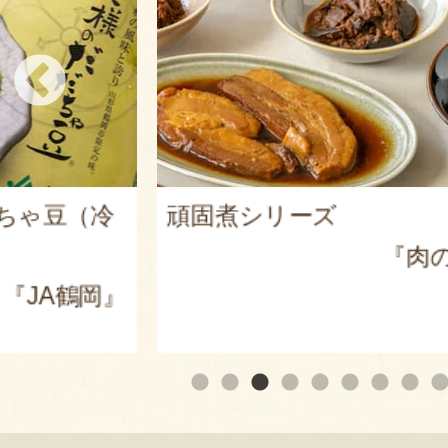
ちゃ豆（冷
頑固煮シリーズ
『肉の
『JA鶴岡』