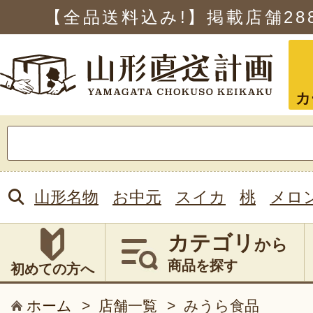
【全品送料込み!】掲載店舗
28
カ
検
索:
山形名物
お中元
スイカ
桃
メロ
カテゴリ
から
商品を探す
初めての方へ
ホーム
>
店舗一覧
>
みうら食品