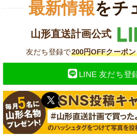
最新情報
をチ
山形直送計画公式
友だち登録で
200円OFFクーポン
LINE 友だち登