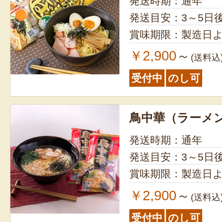
発送時期：通年
発送目安：3～5日
賞味期限：製造日よ
￥2,900
～
(送料込
受付中
のし可
鳥中華（ラーメ
発送時期：通年
発送目安：3～5日
賞味期限：製造日よ
￥2,900
～
(送料込
受付中
のし可