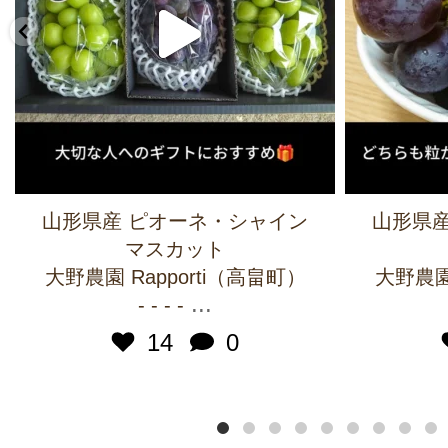
山形県産 ピオーネ・シャイン
山形県産
マスカット
大野農園 Rapporti（高畠町）
大野農園 
...
- - - -
14
0