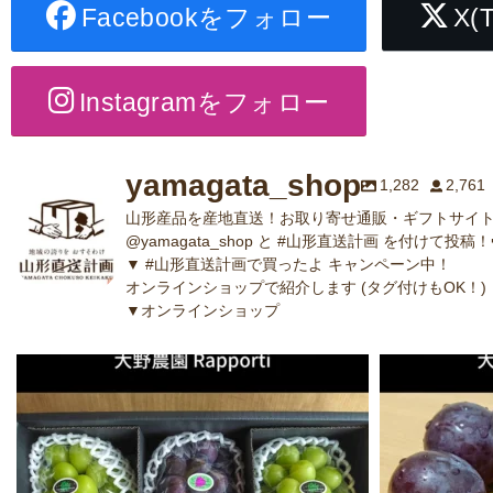
Facebookをフォロー
X(
Instagramをフォロー
yamagata_shop
1,282
2,761
山形産品を産地直送！お取り寄せ通販・ギフトサイト
@yamagata_shop と #山形直送計画 を付けて投稿！
▼ #山形直送計画で買ったよ キャンペーン中！
オンラインショップで紹介します (タグ付けもOK！)
▼オンラインショップ