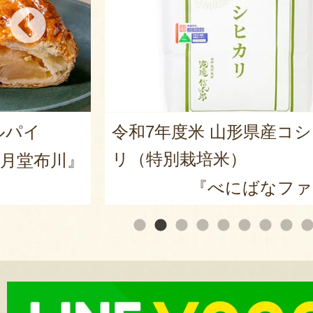
産コシヒカ
山形県産 尾花沢スイカ 大
皇ザ・スウィート」
ファーム』
『ARCO 