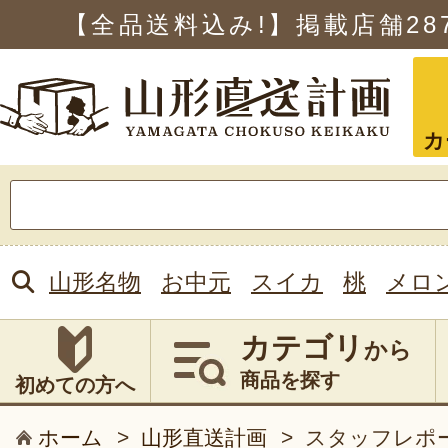
【全品送料込み!】掲載店舗
28
カ
検
索:
山形名物
お中元
スイカ
桃
メロ
カテゴリ
から
商品を探す
初めての方へ
ホーム
>
山形直送計画
>
スタッフレポ