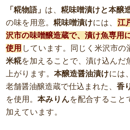
「糀物語」
は、
糀味噌漬けと本醸
の味を用意。
糀味噌漬け
には、
江
沢市の味噌醸造蔵で、漬け魚専用
使用
しています。同じく米沢市の
米糀
を加えることで、漬け込んだ
上がります。
本醸造醤油漬け
には
老舗醤油醸造蔵で仕込まれた、
香
を使用。
本みりん
を配合すること
加えています。