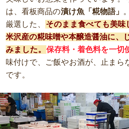
は、看板商品の
漬け魚「糀物語」
厳選した、
そのまま食べても美味
米沢産の糀味噌や本醸造醤油に、
みました。
保存料・着色料を一切
味付けで、ご飯やお酒が、止まら
です。