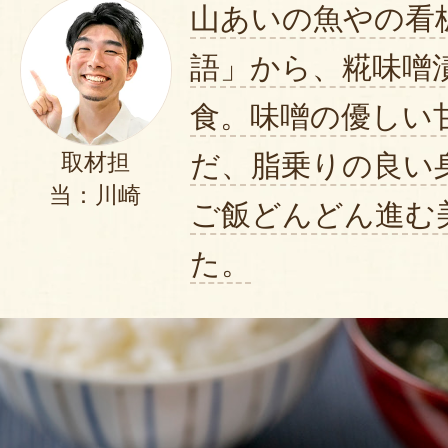
山あいの魚やの看
語」から、糀味噌
食。味噌の優しい
だ、脂乗りの良い
取材担
当：川崎
ご飯どんどん進む
た。