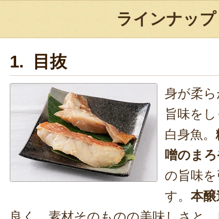
ラインナップ
1. 目抜
身が柔ら
旨味をし
白身魚。
噌のまろ
の旨味を
す。
本醸
良く、素材そのものの美味しさと、