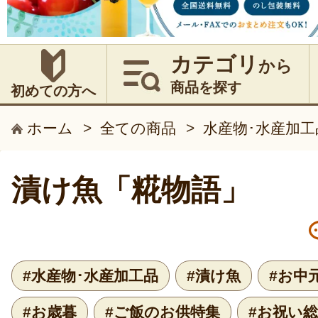
カテゴリ
から
商品を探す
初めての方へ
ホーム
>
全ての商品
>
水産物･水産加工
漬け魚「糀物語」
#水産物･水産加工品
#漬け魚
#お中
#お歳暮
#ご飯のお供特集
#お祝い