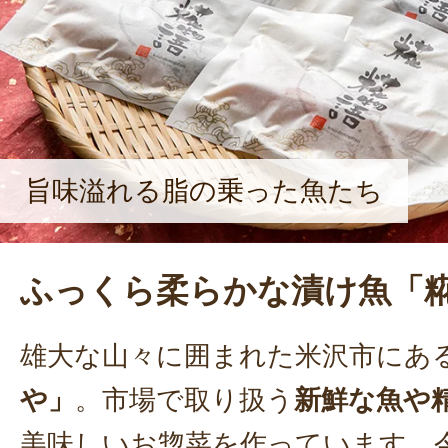
生き物への感謝を忘れないよう心が
ん。「その気持ちを忘れずに、これ
卓に笑顔が溢れるような商品を作り
ってくれた。
旨味溢れる脂の乗った魚たち
ふっくら柔らかな漬け魚「
雄大な山々に囲まれた米沢市にあ
や」
。市場で取り扱う
新鮮な魚や
美味しいお惣菜を作っています。