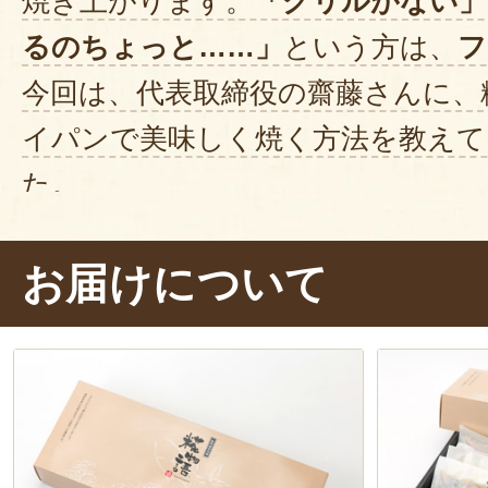
焼き上がります。
「グリルがない」
るのちょっと……」
という方は、
フ
今回は、代表取締役の齋藤さんに、
イパンで美味しく焼く方法を教えて
た。
【フライパンを使った美味しい焼き
お届けについて
1. 焦げ付きを防ぐため、魚につい
ッチンペーパーなどで綺麗に拭き取
2. 魚の身がくっつき防止のため、
度丸めて、凹凸を作り、フライパン
3. 魚を入れて蓋をし、片面5分ほ