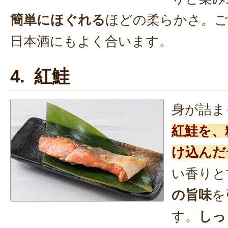
簡単にほぐれる
ほどの柔らかさ。ご
日本酒にもよく合います。
4. 紅鮭
身が詰ま
紅鮭を、
け込んだ
い香りと
の旨味
を
す。
しっ