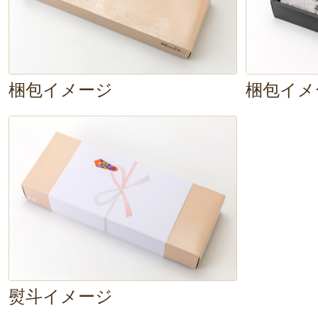
4. 焼き色がついてきたら裏返し、
5. お皿に盛り付けて完成！
梱包イメージ
梱包イメ
とても柔らかい
商品なので、
裏返す
ないよう、注意
が必要です。焼いて
香ばしい香り
に、食欲を刺激されっ
一口、いただきます。
パク！う〜ん、
魚の身はとてもふっ
味噌もよく染みていますね。
まろ
と脂の乗った目抜の旨味が、噛むた
熨斗イメージ
ります。
一切れで、ご飯が進む進む