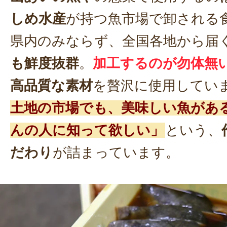
しめ水産
が持つ魚市場で卸される
県内のみならず、全国各地から届
も鮮度抜群
。
加工するのが勿体無
高品質な素材
を贅沢に使用してい
土地の市場でも、美味しい魚があ
んの人に知って欲しい」
という、
だわり
が詰まっています。