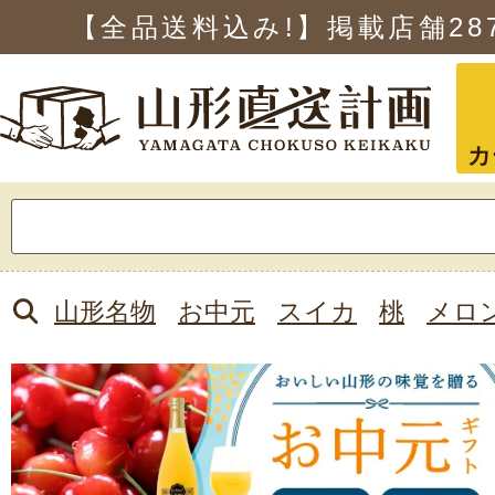
【全品送料込み!】掲載店舗
28
カ
検
索:
山形名物
お中元
スイカ
桃
メロ