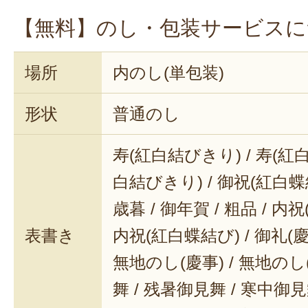
思わず笑顔になってしまう美味しさ
【無料】のし・包装サービスに
場所
内のし(単包装)
形状
普通のし
寿(紅白結びきり) / 寿(紅白
白結びきり) / 御祝(紅白蝶結
歳暮 / 御年賀 / 粗品 / 内
表書き
内祝(紅白蝶結び) / 御礼(慶事
無地のし(慶事) / 無地のし
舞 / 残暑御見舞 / 寒中御見舞