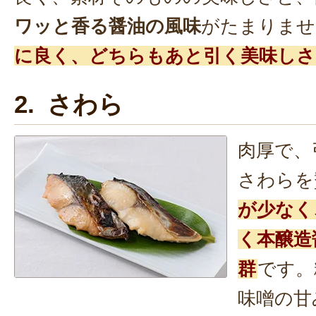
ワッと香る醤油の風味
がたまりませ
に良く、どちらもあと引く美味しさ
2. さわら
肉厚で、
さわらを
が少なく
く本醸造
群
です。
味噌の甘