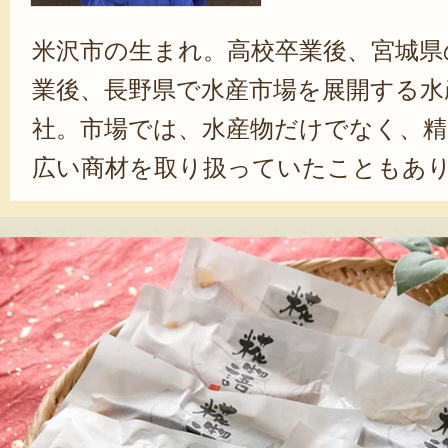
米沢市の生まれ。高校卒業後、宮城県
業後、長野県で水産市場を展開する水
社。市場では、水産物だけでなく、精
広い商材を取り扱っていたこともあ
魅力を知るきっかけとなった。入社か
米沢へUターン。父親が経営する、か
社。現在は代表取締役社長として、日
店舗名の「山あいの魚や」には、「海
場でも、『美味しい魚を取り扱って
もっと多くの人に知ってほしい」と
ている。また、「食に携わる人間と