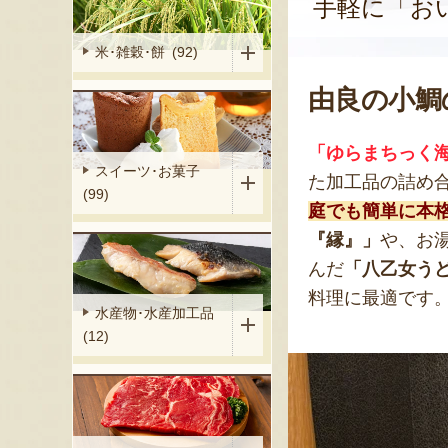
手軽に「お
米･雑穀･餅 (92)
由良の小鯛
「ゆらまちっく
スイーツ･お菓子
た加工品の詰め
(99)
庭でも簡単に本
『縁』」
や、お
んだ
「八乙女う
料理に最適です
水産物･水産加工品
(12)