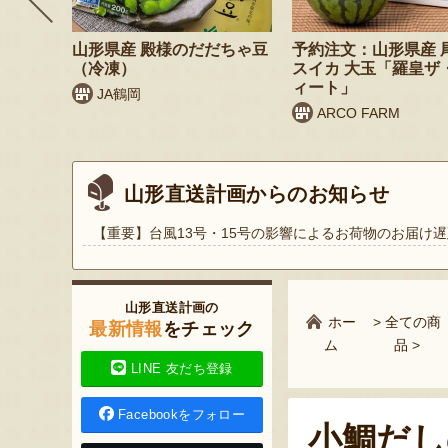
リームセ
山形県産 殿様のだだちゃ豆
予約注文：山形県産 
（冷凍）
スイカ 大玉「羅皇ザ
ィート」
JA鶴岡
ARCO FARM
山形直送計画からのお知らせ
【重要】台風13号・15号の影響によるお荷物のお届け遅
山形直送計画の
ホー
>
全ての商
最新情報
をチェック
ム
品
>
LINE 友だち登録
Facebookをフォロー
小鯛だし