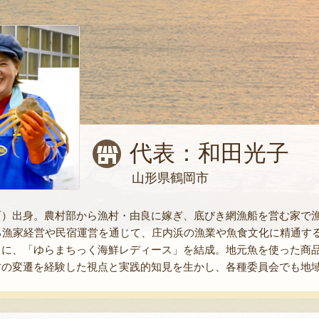
代表：和田光子
山形県鶴岡市
町）出身。農村部から漁村・由良に嫁ぎ、底びき網漁船を営む家で
たる漁家経営や民宿運営を通じて、庄内浜の漁業や魚食文化に精通す
もに、「ゆらまちっく海鮮レディース」を結成。地元魚を使った商
村の変遷を経験した視点と実践的知見を生かし、各種委員会でも地