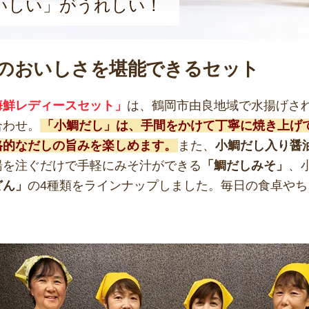
いしい」がうれしい！
のおいしさを堪能できるセット
海鮮レディースセット」
は、鶴岡市由良地域で水揚げさ
合わせ。
「小鯛だし」は、手間をかけて丁寧に焼き上げ
格的なだしの旨みを楽しめます。
また、
小鯛だし入り醤
湯を注ぐだけで手軽にみそ汁ができる
「鯛だしみそ」
、
どん」
の4種類をラインナップしました。毎日の食卓や
。