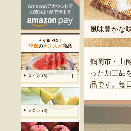
風味豊かな
今が食べ頃！
季節
の
オススメ
商品
鶴岡市・由
った加工品
スイカ (8)
品です。毎
メロン (3)