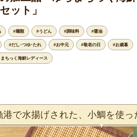
セット」
品
#麺類
#うどん
#調味料
#醤油
#だし･つゆ･たれ
#お中元
#敬老の日
#お歳暮
らまちっく海鮮レディース
漁港で水揚げされた、小鯛を使っ