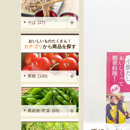
そば (27)
おいしいものたくさん！
カテゴリ
から商品を探す
果物 (140)
農産物･野菜 (69)