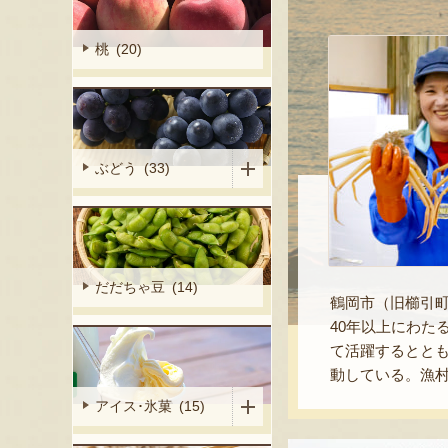
桃 (20)
ぶどう (33)
だだちゃ豆 (14)
鶴岡市（旧櫛引
40年以上にわ
て活躍するとと
動している。漁
アイス･氷菓 (15)