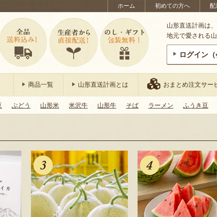
ホーム
初めての方へ
配
山形直送計画は、
地元で愛される山
ログイン（
商品一覧
山形直送計画とは
おまとめ注文サー
豆
ぶどう
山形米
米沢牛
山形牛
そば
ラーメン
ふうき豆