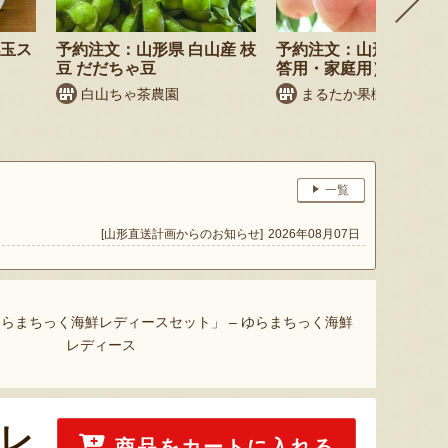
小玉ス
予約注文：山形県 白山産 枝
予約注文：山形県産 桃
豆 だだちゃ豆
答用・家庭用）
白山ちゃ茶農園
まるたか果樹園
一覧
[山形直送計画からのお知らせ]
2026年08月07日
らまちっく海鮮レディースセット」 – ゆらまちっく海鮮
レディース
レ
商品をカートに入れる