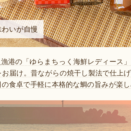
味わいが自慢
良漁港の「ゆらまちっく海鮮レディース」
をお届け。昔ながらの焼干し製法で仕上
日の食卓で手軽に本格的な鯛の旨みが楽し