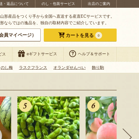
送・返品について
のし・包装サービス
出店のご案内
山形産品をつくり手から全国へ直送する産直ECサービスです。
形ならではの逸品を、独自の取材内容でご紹介しています。
会員マイページ）
カートを見る
0
eギフトサービス
ヘルプ＆サポート
ビス
のし梅
ラスクフランス
オランダせんべい
飾り駒