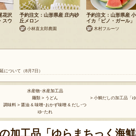
尾花沢
予約注文：山形県産 庄内砂
予約注文：山形県産 
・スウ
丘メロン
イカ「ピノ・ガール」
小林直太郎農園
木村フルーツ
延について（8月7日）
水産物･水産加工品
麺類
>
うどん
>
小鯛だしの加工品「ゆ
調味料
>
醤油
&
味噌･おかず味噌
&
だし･つ
ゆ･たれ
の加工品「ゆらまちっく海鮮