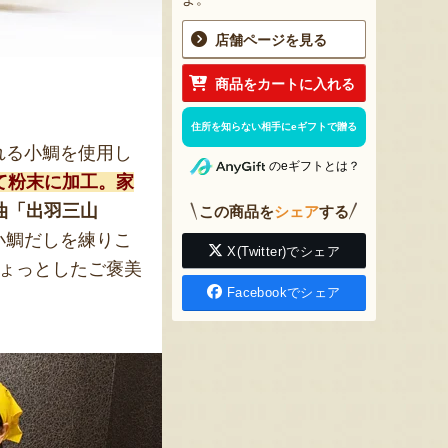
店舗ページを見る
商品をカートに入れる
住所を知らない相手にeギフトで贈る
れる小鯛を使用し
のeギフトとは？
て粉末に加工。家
油「出羽三山
この商品を
シェア
する
小鯛だしを練りこ
X(Twitter)でシェア
ちょっとしたご褒美
Facebookでシェア