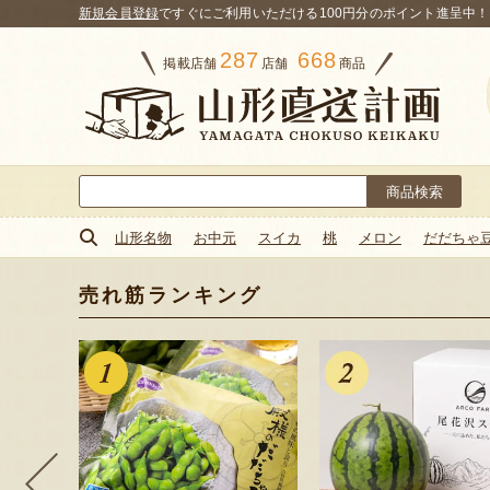
新規会員登録
ですぐにご利用いただける100円分のポイント進呈中！
287
668
掲載店舗
店舗
商品
検
索:
山形名物
お中元
スイカ
桃
メロン
だだちゃ
売れ筋ランキング