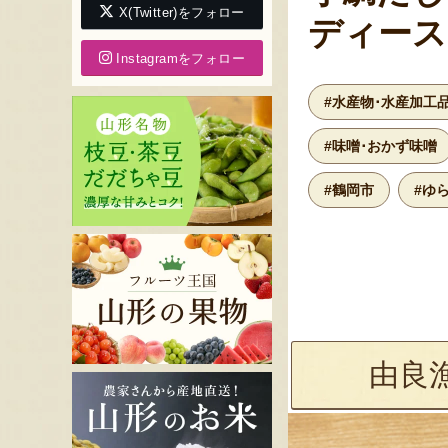
X(Twitter)をフォロー
ディース
Instagramをフォロー
#水産物･水産加工
#味噌･おかず味噌
#鶴岡市
#ゆ
由良