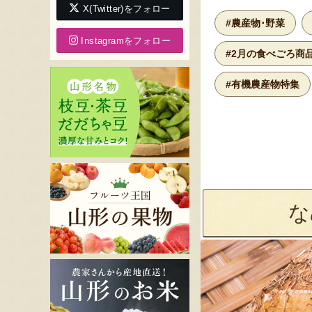
X(Twitter)をフォロー
#農産物･野菜
Instagramをフォロー
#2月の食べごろ商
#有機農産物特集
な