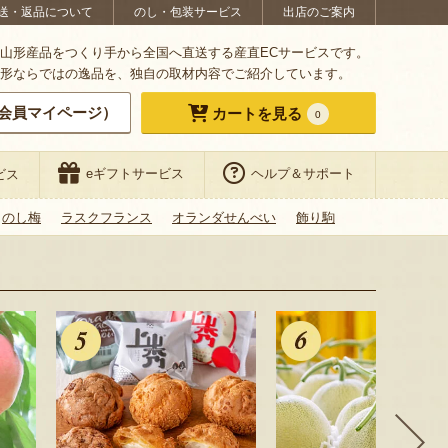
送・返品について
のし・包装サービス
出店のご案内
山形産品をつくり手から全国へ直送する産直ECサービスです。
形ならではの逸品を、独自の取材内容でご紹介しています。
会員マイページ）
カートを見る
0
eギフトサービス
ヘルプ＆サポート
ビス
のし梅
ラスクフランス
オランダせんべい
飾り駒