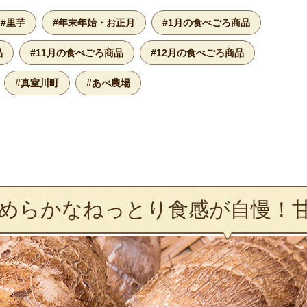
#里芋
#年末年始・お正月
#1月の食べごろ商品
品
#11月の食べごろ商品
#12月の食べごろ商品
#真室川町
#あべ農場
めらかなねっとり食感が自慢！