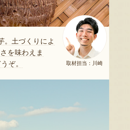
里芋。土づくりによ
しさを味わえま
どうぞ。
取材担当：川崎