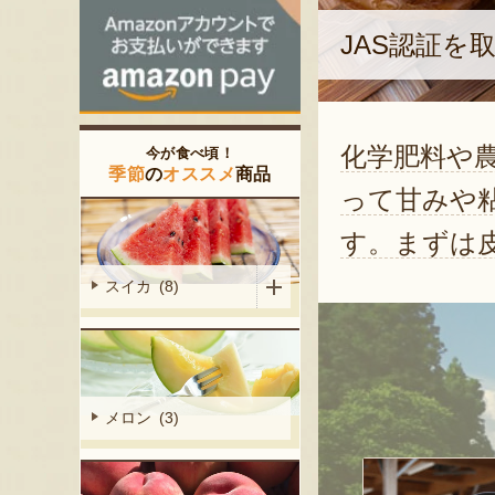
JAS認証を
化学肥料や
今が食べ頃！
季節
の
オススメ
商品
って甘みや
す。まずは
スイカ (8)
メロン (3)