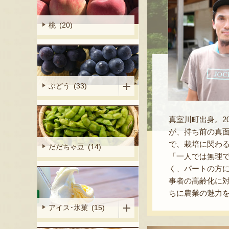
桃 (20)
ぶどう (33)
真室川町出身。2
が、持ち前の真
で、栽培に関わ
だだちゃ豆 (14)
「一人では無理
く、パートの方
事者の高齢化に
ちに農業の魅力
アイス･氷菓 (15)