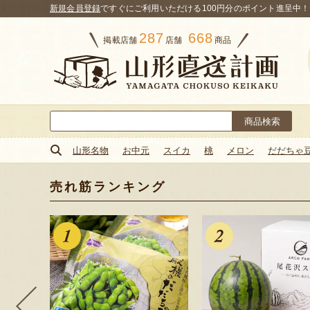
新規会員登録
ですぐにご利用いただける100円分のポイント進呈中！
287
668
掲載店舗
店舗
商品
検
索:
山形名物
お中元
スイカ
桃
メロン
だだちゃ
売れ筋ランキング