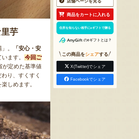
店舗ページを見る
商品をカートに入れる
住所を知らない相手にeギフトで贈る
な里芋
のeギフトとは？
場」。
「安心・安
この商品を
シェア
する
ています。
今回ご
省が定めた基準値
X(Twitter)でシェア
だわり、すくすく
Facebookでシェア
を楽しめます。