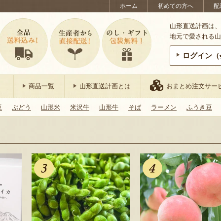
ホーム
初めての方へ
配
山形直送計画は、
地元で愛される山
ログイン（
商品一覧
山形直送計画とは
おまとめ注文サー
豆
ぶどう
山形米
米沢牛
山形牛
そば
ラーメン
ふうき豆