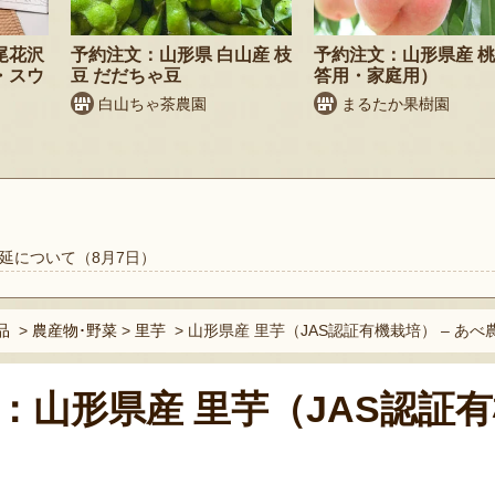
尾花沢
予約注文：山形県 白山産 枝
予約注文：山形県産 
・スウ
豆 だだちゃ豆
答用・家庭用）
白山ちゃ茶農園
まるたか果樹園
延について（8月7日）
品
>
農産物･野菜
>
里芋
>
山形県産 里芋（JAS認証有機栽培） – あべ
：山形県産 里芋（JAS認証