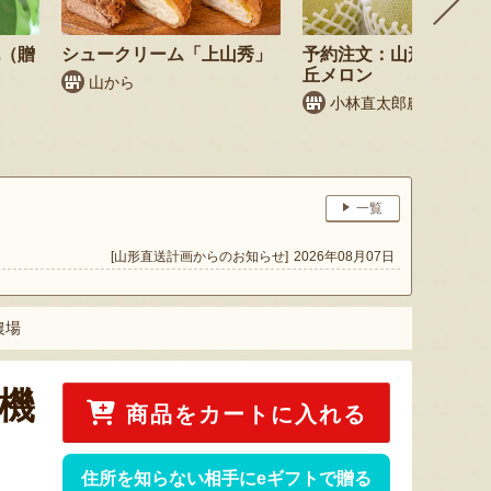
桃（贈
シュークリーム「上山秀」
予約注文：山形県産 庄
丘メロン
山から
小林直太郎農園
一覧
[山形直送計画からのお知らせ]
2026年08月07日
農場
有機
商品をカートに入れる
住所を知らない相手にeギフトで贈る