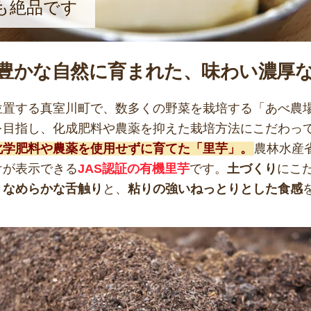
も絶品です
豊かな自然に育まれた、味わい濃厚
位置する真室川町で、数多くの野菜を栽培する「あべ農
を目指し、化成肥料や農薬を抑えた栽培方法にこだわっ
化学肥料や農薬を使用せずに育てた「里芋」。
農林水産
けが表示できる
JAS認証の有機里芋
です。
土づくり
にこ
、
なめらかな舌触り
と、
粘りの強いねっとりとした食感