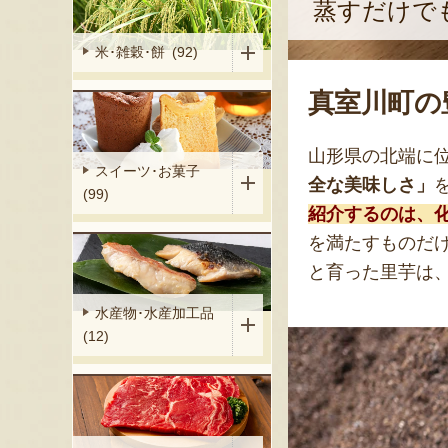
蒸すだけで
米･雑穀･餅 (92)
真室川町の
山形県の北端に
スイーツ･お菓子
全な美味しさ」
(99)
紹介するのは、
を満たすものだ
と育った里芋は
水産物･水産加工品
(12)