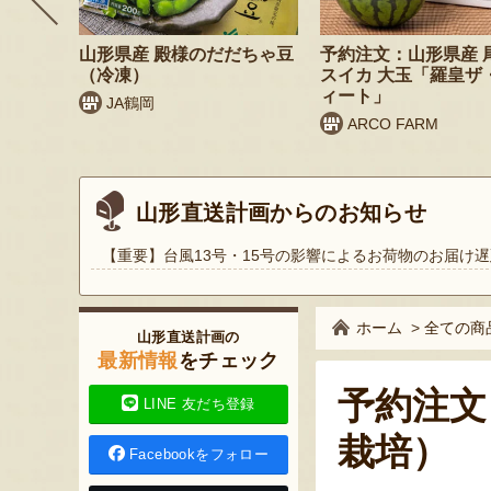
 桃（贈
山形県産 殿様のだだちゃ豆
予約注文：山形県産 
（冷凍）
スイカ 大玉「羅皇ザ
ィート」
JA鶴岡
ARCO FARM
山形直送計画からのお知らせ
【重要】台風13号・15号の影響によるお荷物のお届け遅
ホーム
>
全ての商
山形直送計画の
最新情報
をチェック
予約注文
LINE 友だち登録
栽培）
Facebookをフォロー