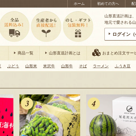
ホーム
初めての方へ
配
山形直送計画は、
地元で愛される山
ログイン（
商品一覧
山形直送計画とは
おまとめ注文サー
豆
ぶどう
山形米
米沢牛
山形牛
そば
ラーメン
ふうき豆