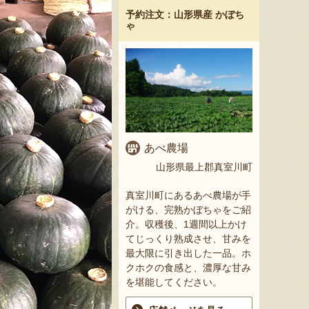
予約注文：山形県産 かぼち
ゃ
あべ農場
山形県最上郡真室川町
真室川町にあるあべ農場が手
がける、完熟かぼちゃをご紹
介。収穫後、1週間以上かけ
てじっくり熟成させ、甘みを
最大限に引き出した一品。ホ
クホクの食感と、濃厚な甘み
を堪能してください。