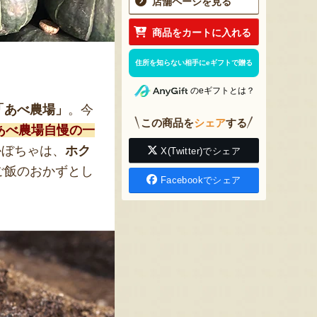
店舗ページを見る
商品をカートに入れる
住所を知らない相手にeギフトで贈る
のeギフトとは？
「あべ農場」
。今
この商品を
シェア
する
あべ農場自慢の一
かぼちゃは、
ホク
X(Twitter)でシェア
ご飯のおかずとし
Facebookでシェア