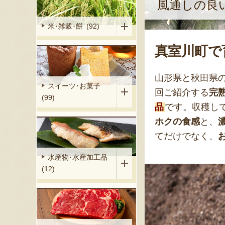
風通しの良
米･雑穀･餅 (92)
真室川町で
山形県と秋田県
スイーツ･お菓子
回ご紹介する
完
(99)
品
です。収穫し
ホクの食感
と、
てだけでなく、
水産物･水産加工品
(12)