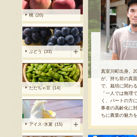
桃 (20)
ぶどう (33)
真室川町出身。2
が、持ち前の真
で、栽培に関わ
だだちゃ豆 (14)
「一人では無理
く、パートの方
事者の高齢化に
ちに農業の魅力
アイス･氷菓 (15)