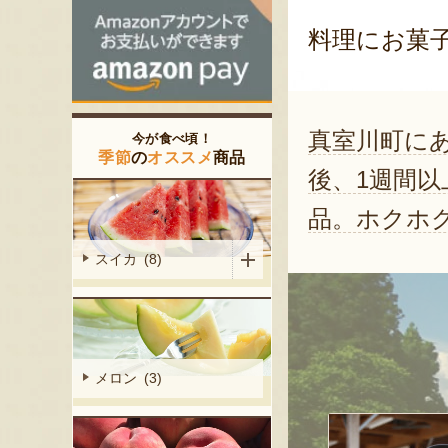
料理にお菓
真室川町に
今が食べ頃！
季節
の
オススメ
商品
後、1週間
品。ホクホ
スイカ (8)
メロン (3)