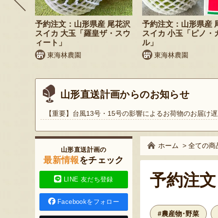
 小玉ス
予約注文：山形県産 尾花沢
予約注文：山形県産 
」
スイカ 大玉「羅皇ザ・スウ
スイカ 小玉「ピノ・
ィート」
ル」
東海林農園
東海林農園
山形直送計画からのお知らせ
【重要】台風13号・15号の影響によるお荷物のお届け遅
ホーム
>
全ての商
山形直送計画の
最新情報
をチェック
予約注文
LINE 友だち登録
Facebookをフォロー
#農産物･野菜