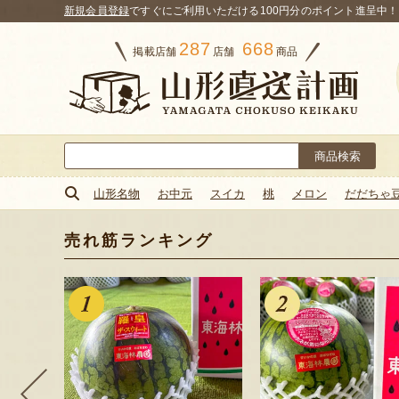
新規会員登録
ですぐにご利用いただける100円分のポイント進呈中！
287
668
掲載店舗
店舗
商品
検
索:
山形名物
お中元
スイカ
桃
メロン
だだちゃ
売れ筋ランキング