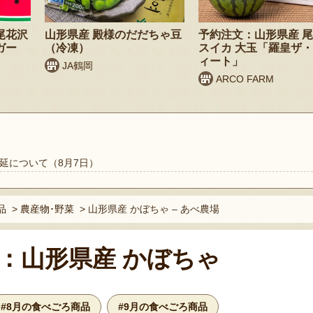
尾花沢
山形県産 殿様のだだちゃ豆
予約注文：山形県産 
ガー
（冷凍）
スイカ 大玉「羅皇ザ
ィート」
JA鶴岡
ARCO FARM
延について（8月7日）
品
>
農産物･野菜
>
山形県産 かぼちゃ – あべ農場
：山形県産 かぼちゃ
#8月の食べごろ商品
#9月の食べごろ商品