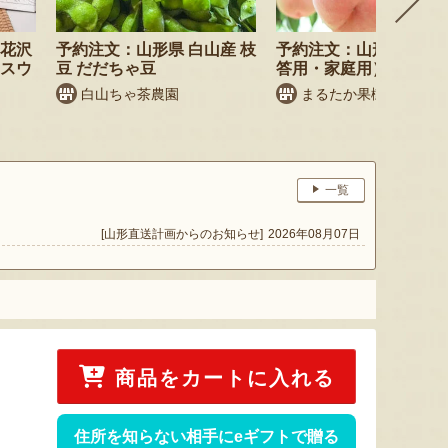
尾花沢
予約注文：山形県 白山産 枝
予約注文：山形県産 桃
・スウ
豆 だだちゃ豆
答用・家庭用）
白山ちゃ茶農園
まるたか果樹園
一覧
[山形直送計画からのお知らせ]
2026年08月07日
商品をカートに入れる
住所を知らない相手にeギフトで贈る