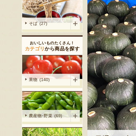
そば (27)
おいしいものたくさん！
カテゴリ
から商品を探す
果物 (140)
農産物･野菜 (69)