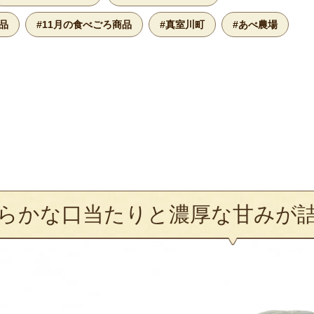
品
#11月の食べごろ商品
#真室川町
#あべ農場
らかな口当たりと濃厚な甘みが