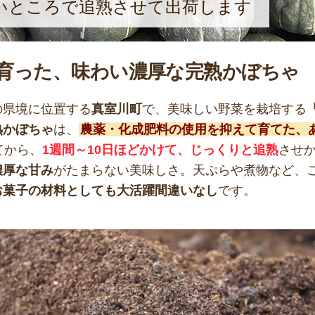
いところで追熟させて出荷します
育った、味わい濃厚な完熟かぼちゃ
の県境に位置する
真室川町
で、美味しい野菜を栽培する
熟かぼちゃ
は、
農薬・化成肥料の使用を抑えて育てた、
てから、
1週間～10日ほどかけて、じっくりと追熟
させ
濃厚な甘み
がたまらない美味しさ。天ぷらや煮物など、
お菓子の材料としても大活躍間違いなし
です。