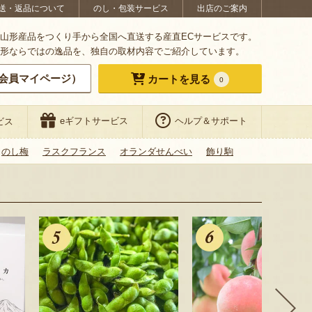
送・返品について
のし・包装サービス
出店のご案内
山形産品をつくり手から全国へ直送する産直ECサービスです。
形ならではの逸品を、独自の取材内容でご紹介しています。
会員マイページ）
カートを見る
0
eギフトサービス
ヘルプ＆サポート
ビス
のし梅
ラスクフランス
オランダせんべい
飾り駒