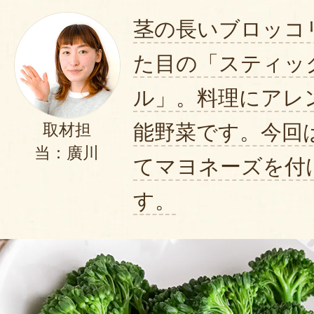
茎の長いブロッコ
た目の「スティッ
ル」。料理にアレ
能野菜です。今回
取材担
当：廣川
てマヨネーズを付
す。