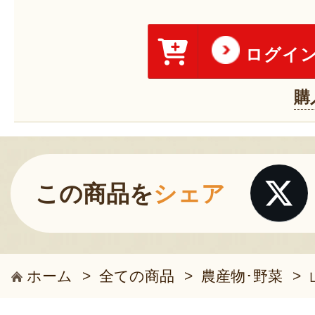
ログイ
購
この商品を
シェア
ホーム
>
全ての商品
>
農産物･野菜
>