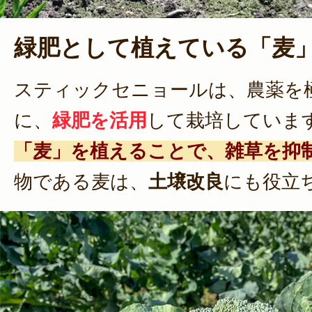
緑肥として植えている「麦
スティックセニョールは、農薬を
に、
緑肥を活用
して栽培していま
「麦」を植えることで、雑草を抑
物である麦は、
土壌改良
にも役立