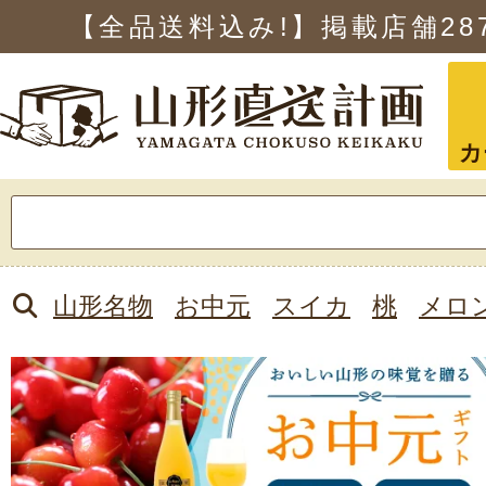
【全品送料込み!】掲載店舗
28
カ
検
索:
山形名物
お中元
スイカ
桃
メロ