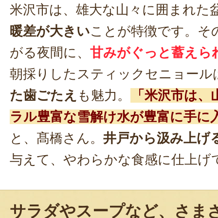
米沢市は、雄大な山々に囲まれた
暖差が大きい
ことが特徴です。そ
がる夜間に、
甘みがぐっと蓄えら
朝採りしたスティックセニョール
た歯ごたえ
も魅力。
「米沢市は、
ラル豊富な雪解け水が豊富に手に
と、髙橋さん。
井戸から汲み上げ
与えて、やわらかな食感に仕上げ
サラダやスープなど、さま