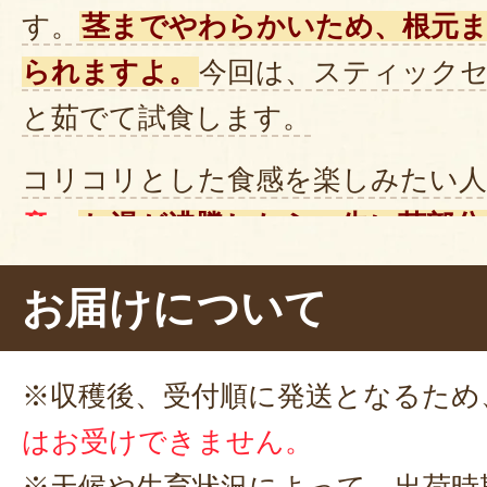
す。
茎までやわらかいため、根元
られますよ。
今回は、スティック
と茹でて試食します。
コリコリとした食感を楽しみたい人
意
。
お湯が沸騰したら、先に茎部分
を入れて、時間差で茹でるのがおす
お届けについて
鮮やかな緑色に茹で上がりました。
を付けて、いただきます。
ほど良い
※収穫後、受付順に発送となるため
味しい！
クセのないやさしい甘さ
はお受けできません。
られちゃいますね。
サラダやスー
※天候や生育状況によって、出荷時