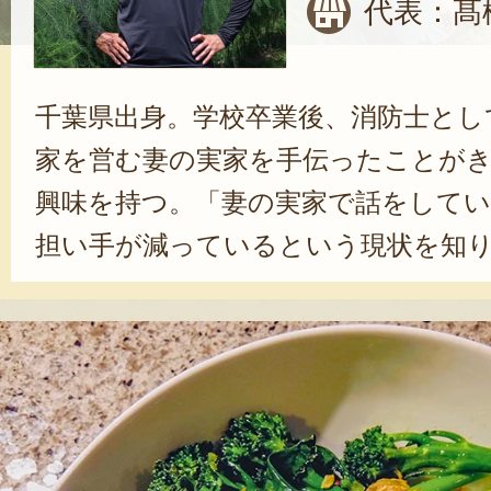
代表：髙
千葉県出身。学校卒業後、消防士とし
家を営む妻の実家を手伝ったことが
興味を持つ。「妻の実家で話をして
担い手が減っているという現状を知
に歯止めをかけたいという思いから
決意しました」と語る。本気で農業
橋さんは、農業が盛んな米沢市に家
クセニョールやアスパラガスなど、
産している。「生きていくために必