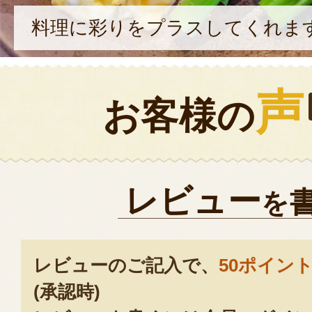
料理に彩りをプラスしてくれま
声
お客様の
レビュー
を
レビューのご記入で、
50ポイン
(承認時)