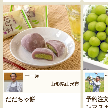
ん／製造日よ
限が25
す
十一屋
山形県山形市
だだちゃ餅
予約注
ンマス