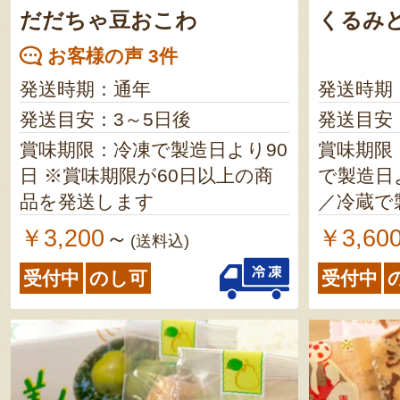
が2ヶ月以上の商品を発送しま
だだちゃ豆おこわ
くるみ
す 白い森の黒いわらびもち
お客様の声 3件
（手作りキット）／製造日より
発送時期：通年
発送時期
3ヶ月 ※賞味期限が2ヶ月以上
発送目安：3～5日後
発送目安
の商品を発送します くろもじ
茶／製造日より1年 ※賞味期限
賞味期限：冷凍で製造日より90
賞味期限
が2ヶ月以上の商品を発送しま
日 ※賞味期限が60日以上の商
で製造日より1
す
品を発送します
／冷蔵で
￥3,200
￥3,60
～
(送料込)
受付中
のし可
受付中