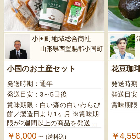
小国町地域総合商社
山形県西置賜郡小国町
小国のお土産セット
花豆珈
発送時期：通年
発送時期
発送目安：3～5日後
発送目安
賞味期限：白い森の白いわらび
賞味期限
餅／製造日より1ヶ月 ※賞味期
限が2週間以上の商品を発送し
ます 短角牛カレー／製造日よ
￥8,000
￥4,55
～
(送料込)