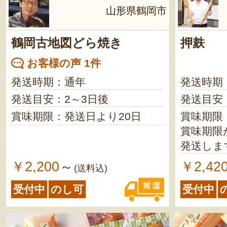
山形県鶴岡市
鶴岡古地図どら焼き
押麸
お客様の声 1件
発送時期：通年
発送時期
発送目安：2～3日後
発送目安
賞味期限：発送日より20日
賞味期限：
賞味期限
発送しま
￥2,200
￥2,42
～
(送料込)
受付中
のし可
受付中