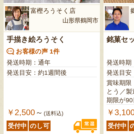
富樫ろうそく店
山形県鶴岡市
手描き絵ろうそく
銘菓セ
お客様の声 1件
発送時期：通年
発送時期
発送目安：約1週間後
発送目安
賞味期限
とう／製造日
期限が9
ます 上山ゆべし／製造日より
￥2,500
￥3,10
～
(送料込)
20日 ※賞味期限が19日以上の
受付中
のし可
受付中
商品を発送しま