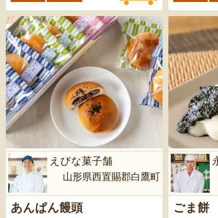
えびな菓子舗
山形県西置賜郡白鷹町
あんぱん饅頭
ごま餅