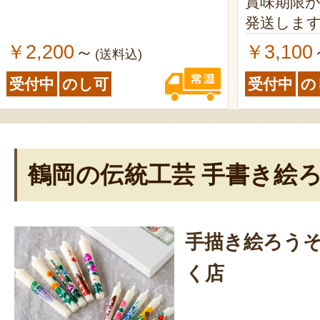
賞味期限が
発送しま
￥2,200
￥3,100
～
(送料込)
受付中
のし可
受付中
の
鶴岡の伝統工芸 手書き絵
手描き絵ろう
く店