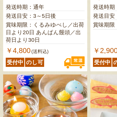
発送時期：通年
発送時期
発送目安：3～5日後
発送目安
賞味期限：くるみゆべし／出荷
賞味期限
日より20日 あんぱん饅頭／出
荷日より30日
￥4,800
￥2,90
(送料込)
受付中
のし可
受付中