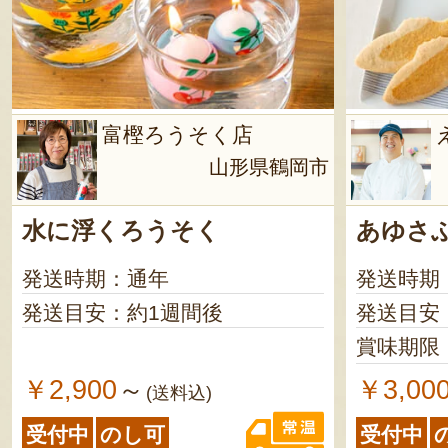
富樫ろうそく店
山形県鶴岡市
水に浮くろうそく
あゆさ
発送時期：通年
発送時期
発送目安：約1週間後
発送目安
賞味期限
￥2,900
￥3,00
～
(送料込)
受付中
のし可
受付中