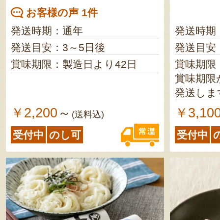
お客様の声 1件
発送時期：通年
発送時期
発送目安：3～5日後
発送目安
賞味期限：製造日より42日
賞味期限
賞味期限
発送しま
￥2,200
￥3,10
～
(送料込)
受付中
のし可
受付中