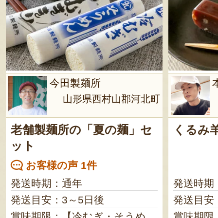
今田製麺所
山形県西村山郡河北町
老舗製麺所の「夏の麺」セ
くるみ
ット
お客様の声 1件
発送時期：通年
発送時期
発送目安：3～5日後
発送目安
賞味期限：【冷むぎ・そうめ
賞味期限：