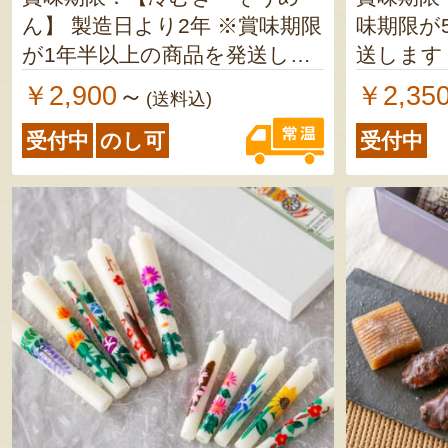
ん】 製造日より2年 ※賞味期限
味期限が
が1年半以上の商品を発送しま
送します
す 【むぎきり】 製造日より1
￥2,900
￥2,35
～
(送料込)
年 ※賞味期限が10ヶ月以上の
受付中
のし可
受付中
商品を発送します