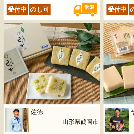
り1年 ※賞味期限が2ヶ月以上
受付中
のし可
受付中
の商品を発送します わらび水
煮／製造日より6ヶ月 ※賞味期
限が2ヶ月以上の商品を発送し
ます おぐに味噌／製造日より3
ヶ月 ※賞味期限が2ヶ月以上の
商品を発送します 雪国の辛み
そ（元祖）／製造日より6ヶ月
※賞味期限が2ヶ月以上の商品
を発送します 芋けんぴ／製造
日より6ヶ月 ※賞味期限が2ヶ
月以上の商品を発送します 短
角牛いも煮／製造日より1年 ※
佐徳
賞味期限が2ヶ月以上の商品を
山形県鶴岡市
発送します 米沢牛麻婆豆腐の
素／製造日より1年 ※賞味期限