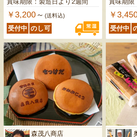
賞味期限：製造日より2週間
賞味期限
￥3,200
￥3,45
～
(送料込)
受付中
のし可
受付中
森茂八商店