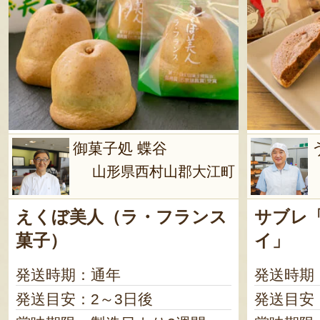
御菓子処 蝶谷
山形県西村山郡大江町
えくぼ美人（ラ・フランス
サブレ
菓子）
イ」
発送時期：通年
発送時期
発送目安：2～3日後
発送目安