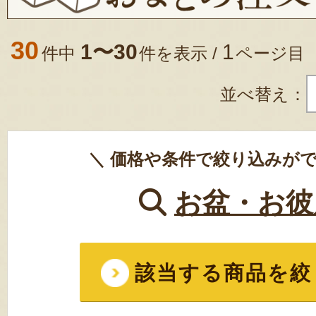
30
1〜30
1
件中
件を表示 /
ページ目
並べ替え：
＼ 価格や条件で絞り込みがで
お盆・お彼
該当する商品を絞