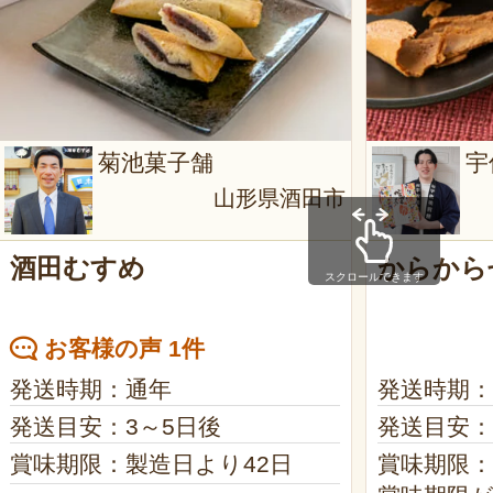
菊池菓子舗
宇
山形県酒田市
酒田むすめ
からから
スクロールできます
お客様の声 1件
発送時期：通年
発送時期：
発送目安：3～5日後
発送目安：
賞味期限：製造日より42日
賞味期限：