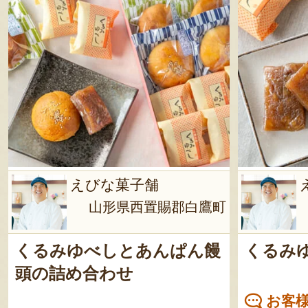
えびな菓子舗
山形県西置賜郡白鷹町
くるみゆべしとあんぱん饅
くるみ
頭の詰め合わせ
お客様