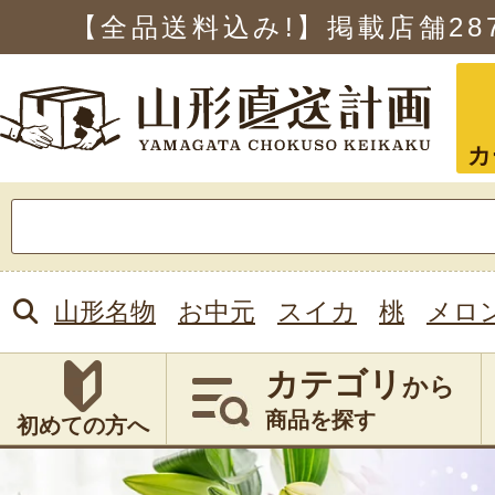
【全品送料込み!】掲載店舗
28
カ
検
索:
山形名物
お中元
スイカ
桃
メロ
カテゴリ
から
商品を探す
初めての方へ