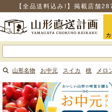
【全品送料込み!】掲載店舗
28
カ
検
索:
山形名物
お中元
スイカ
桃
メロ