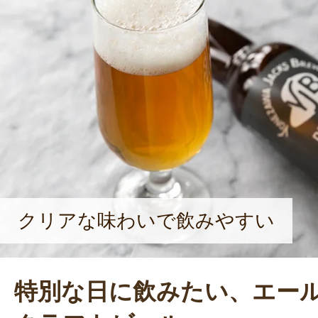
志してから実に7年後、地元・米沢市に
年（平成30年）に酒造免許を取得し
エール系のビールだけでなく、山形
品を使ったビールの醸造も積極的に
がそうだったように、美味しいビー
の感動を提供したい」と語る。屋号に
は、「地元をより知ってほしい」と
くゆくは、米沢の新たな名産品とし
クリアな味わいで飲みやすい
頑張りたい」と、笑顔で語ってくれ
特別な日に飲みたい、エー