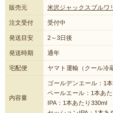
販売元
米沢ジャックスブルワ
注文受付
受付中
発送目安
2～3日後
発送時期
通年
宅配便
ヤマト運輸（クール冷
ゴールデンエール：1本あ
ペールエール：1本あたり
内容量
IPA：1本あたり330ml
セッションIPA：1本あた