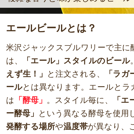
エールビールとは？
米沢ジャックスブルワリーで主に
は、
「エール」スタイルのビール
えず生！」
と注文される、
「ラガ
ール
とは異なります。エールとラ
は
「酵母」
。スタイル毎に、
「エ
ー酵母」
という異なる酵母を使用
発酵する場所
や
温度帯
が異なり、