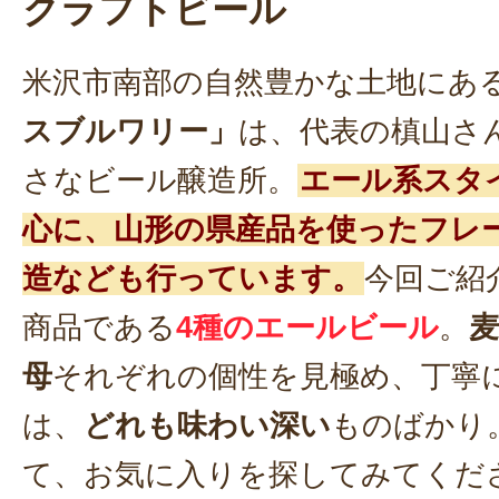
クラフトビール
米沢市南部の自然豊かな土地にあ
スブルワリー」
は、代表の槙山さ
さなビール醸造所。
エール系スタ
心に、山形の県産品を使ったフレ
造なども行っています。
今回ご紹
商品である
4種のエールビール
。
母
それぞれの個性を見極め、丁寧
は、
どれも味わい深い
ものばかり
て、お気に入りを探してみてくだ