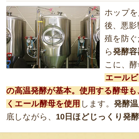
ホップを
後、悪影
殖を防ぐ
ら
発酵容
こに、酵
エールビ
の高温発酵が基本。使用する酵母も
くエール酵母を使用
します。
発酵温
底しながら、
10日ほどじっくり発酵