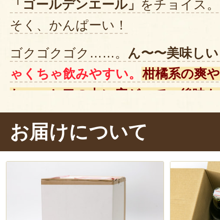
「ゴールデンエール」
をチョイス。
そく、かんぱーい！
ゴクゴクゴク……。
ん〜〜美味しい
ゃくちゃ飲みやすい。
柑橘系の爽
わ〜っと口の中に広がって、後味も
控えめなので、ビールが苦手な人も
お届けについて
います。
友人や家族と集まった時に、
ワイワ
のも楽しいですね。また、4種それ
ので、
料理に合わせてビールを選ん