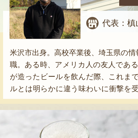
代表：槙
米沢市出身。高校卒業後、埼玉県の情
職。ある時、アメリカ人の友人であ
が造ったビールを飲んだ際、これま
ルとは明らかに違う味わいに衝撃を
をきっかけに、ビール醸造家を目指
初めは右も左も分からず、地道に情
日々。都内のブリューパブに勤めな
必要な設備をはじめ、醸造のノウハ