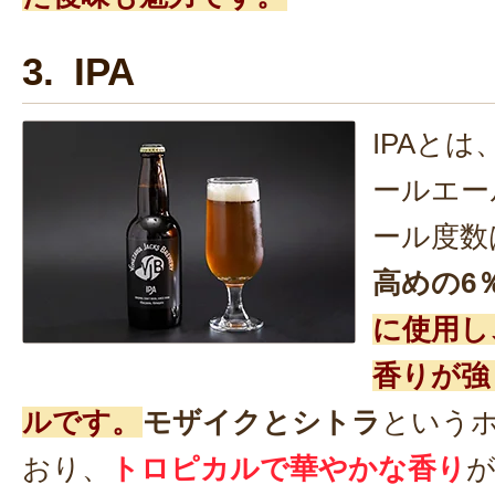
3. IPA
IPAと
ールエー
ール度数
高めの6
に使用し
香りが強
ルです。
モザイクとシトラ
という
おり、
トロピカルで華やかな香り