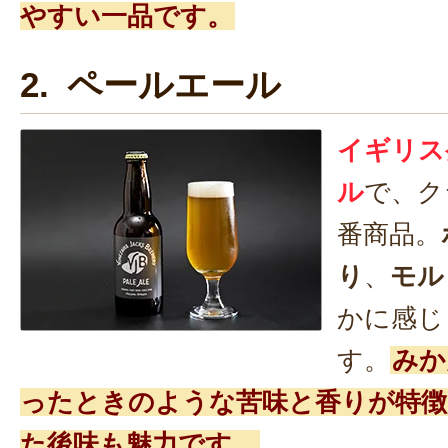
やすい一品です。
2. ペールエール
イギリス
ル
で、ク
番商品。
り
、
モル
かに感じ
す。
みか
ったときのような苦味と香りが特徴
た後味も魅力です。