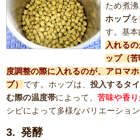
ため煮沸
ホップ
を
す。基本
入れるの
ップ（苦
度調整の際に入れるのが、アロマホ
プ）
です。ホップは、
投入するタ
む際の温度帯
によって、
苦味や香り
シピによって多様なバリエーション
3. 発酵