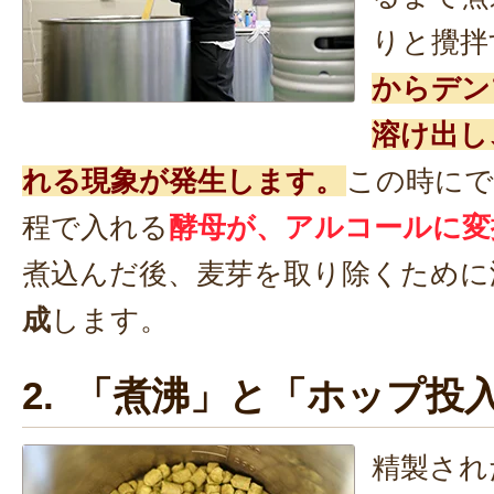
りと攪拌
からデン
溶け出し
れる現象が発生します。
この時にで
程で入れる
酵母が、アルコールに変
煮込んだ後、麦芽を取り除くために
成
します。
2. 「煮沸」と「ホップ投
精製され