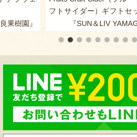
トセット
皇ザ・スウィート」
AMAGATA』
『ARCO 