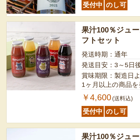
受付中
のし可
果汁100％ジュー
フトセット
発送時期：通年
発送目安：3～5日
賞味期限：製造日より1年 ※
1ヶ月以上の商品
￥4,600
(送料込)
受付中
のし可
果汁100％ジュー