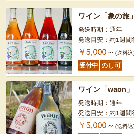
ワイン「象の旅
発送時期：通年
発送目安：約1週間
￥5,000
～
(送料込
受付中
のし可
ワイン「waon」
発送時期：通年
発送目安：約1週間
￥5,000
～
(送料込