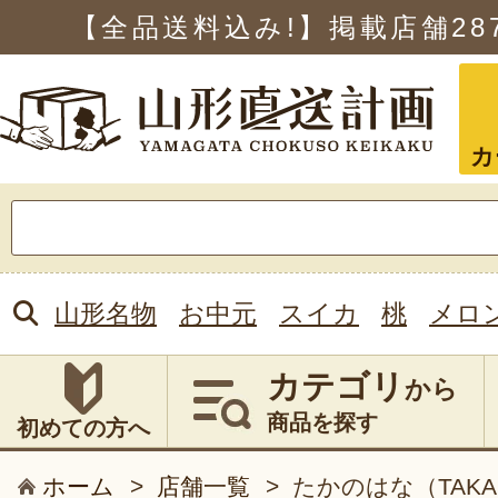
【全品送料込み!】掲載店舗
28
カ
検
索:
山形名物
お中元
スイカ
桃
メロ
カテゴリ
から
商品を探す
初めての方へ
ホーム
>
店舗一覧
>
たかのはな（TAKA