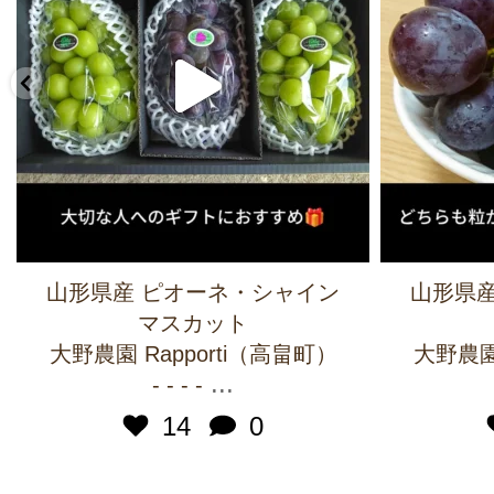
山形県産 ピオーネ・シャイン
山形県産
マスカット
大野農園 Rapporti（高畠町）
大野農園 
...
- - - -
14
0