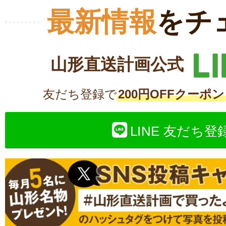
最新情報
をチ
山形直送計画公式
友だち登録で
200円OFFクーポン
LINE 友だち登