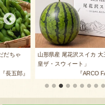
カ 大玉「羅
山形県産 庄内砂丘メロン
『小林直太郎
O FARM』