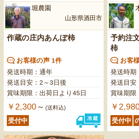
堀農園
山形県酒田市
作蔵の庄内あんぽ柿
予約注文
柿
お客様の声 1件
お客様
発送時期：通年
発送時期
発送目安：2～3日後
発送目安
賞味期限：出荷日より45日
賞味期限
￥2,300
￥2,98
～
(送料込)
受付中
受付中