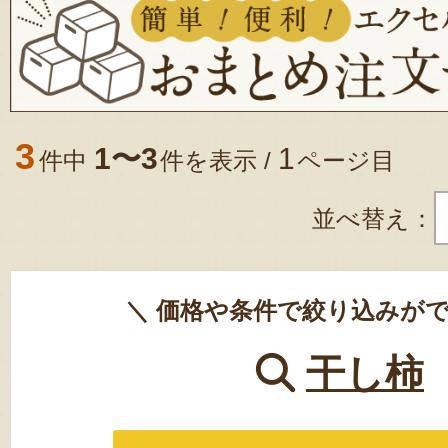
3
1〜3
1
件中
件を表示 /
ページ目
並べ替え：
＼ 価格や条件で絞り込みがで
干し柿