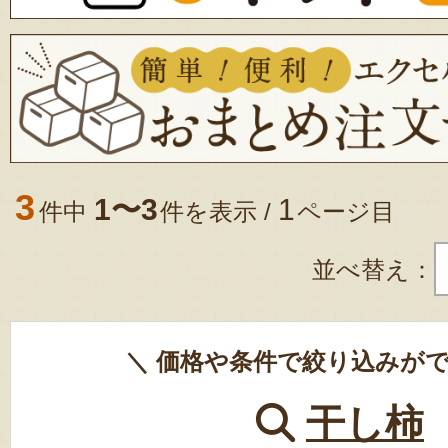
3
1〜3
1
件中
件を表示 /
ページ目
並べ替え：
＼ 価格や条件で絞り込みがで
干し柿