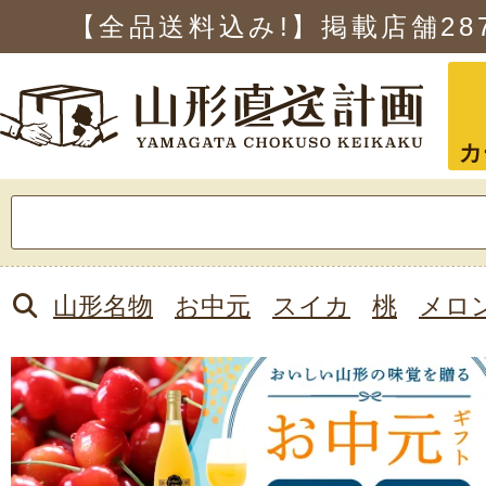
【全品送料込み!】掲載店舗
28
カ
検
索:
山形名物
お中元
スイカ
桃
メロ