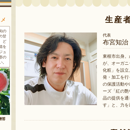
生産
スメ
条件
三和油脂の看板商品「まいに
果樹栽培が盛んな東根市で育
代表
ラン
ちのこめ油」は、新鮮な国産
った「白桃」。あえて大玉で
布宮知治
細か
の「米ぬか」から作られた食
はなく、美味しさや食感を重
濃厚
用油。油特有の臭いやクセが
視した「中玉」にこだわって
す。
なく、食材の美味しさを引き
栽培しています。「陽夏妃」
東根市出身。
りの
立てます。一度使えば、毎日
や「川中島白桃」など、その
物に
使いたくなること間違いなし
時期に旬の品種をお届けしま
が、オーガニ
です。
す。
化粧」を設立
発・加工を行
の保護活動や
ーズ「紅の艶
品の提供を通
す」と、力を
まいにちのこめ油
予約注文：山形県産 桃（贈答
用・家庭用）