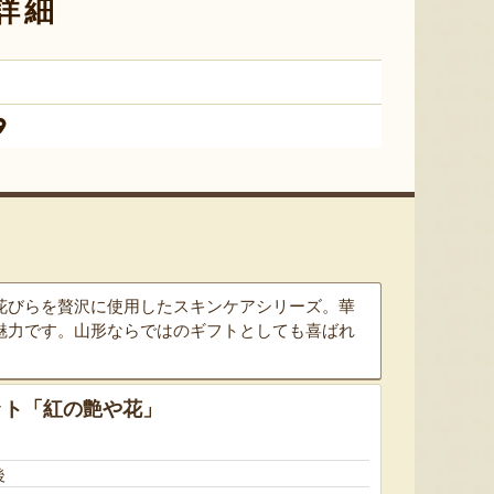
詳細
『たかはたファーム』
『長岡ファーム』
8月6日 23:49 [鹿児島県]
8月6日 23:14 [東京都]
8月6
花びらを贅沢に使用したスキンケアシリーズ。華
魅力です。山形ならではのギフトとしても喜ばれ
ット「紅の艶や花」
山形県産 尾花沢スイカ 小玉
山形県産 尾花沢スイカ 大玉
山形県産
「ピノ・ガール」
「羅皇ザ・スウィート」
ェア
『東海林農園』
『東海林農園』
後