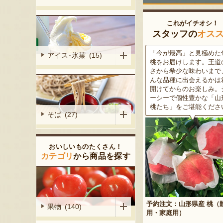
これがイチオシ！
スタッフの
オス
がる尾花沢
「今が最高」と見極めた旬の
米沢牛は、非常に厳しい
アイス･氷菓 (15)
大地で丹精込
桃をお届けします。王道の甘
をクリアした最高級のブ
メロンは、糖
さから希少な味わいまで、ど
ド牛。美しいサシ・きめ
る「知る人ぞ
んな品種に出会えるかは箱を
な肉質・とろける食感・
です。一口頬
開けてからのお楽しみ。ジュ
な旨味、すべてが抜群で
いっぱいに広
ーシーで個性豊かな「山形の
高級感のある黒化粧箱入
醇な香りをお
桃たち」をご堪能ください。
ため、大切な人への贈り
そば (27)
どうぞ！
おいしいものたくさん！
カテゴリ
から商品を探す
予約注文：山形県産 桃（贈答
果物 (140)
産 メロン（赤
用・家庭用）
米沢牛