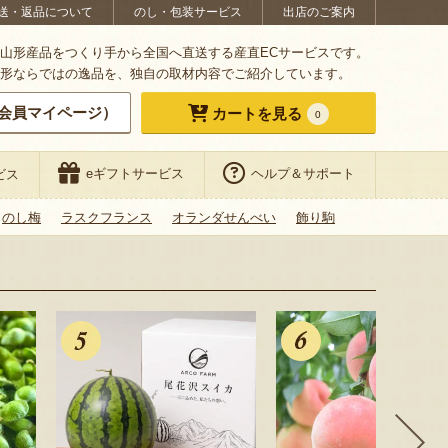
送・返品について
のし・包装サービス
出店のご案内
山形産品をつくり手から全国へ直送する産直ECサービスです。
形ならではの逸品を、独自の取材内容でご紹介しています。
会員マイページ）
カートを見る
0
eギフトサービス
ヘルプ＆サポート
ビス
のし梅
ラスクフランス
オランダせんべい
飾り駒