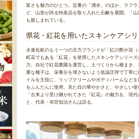
富さも魅力のひとつ。定番の「湧水」のほか、ラフラ
ど、山形が誇る特産品を取り入れた石鹸を展開。「山
も親しまれている。
県花・紅花を用いたスキンケアシリ
水進化粧のもう一つの主力ブランドが「紅の艶や花（
町花でもある「紅花」を使用したスキンケアシリーズ
力。自社で紅花農園を運営し、土づくりから種まき、
重な種子は、栄養分を壊さないよう低温圧搾で丁寧に
イルを主役に、リップクリームやボディバームなどを
をふんだんに使用。見た目の華やかさと、やさしい使
「古来より受け継がれてきた『紅花』の魅力を、現代
と、代表・布宮知治さんは語る。