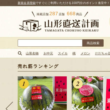
新規会員登録
ですぐにご利用いただける100円分のポイント進呈中！
287
668
掲載店舗
店舗
商品
検
索:
山形名物
お中元
スイカ
桃
メロン
だだちゃ
売れ筋ランキング