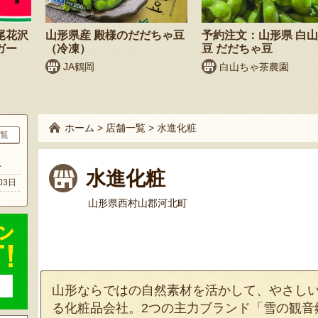
尾花沢
山形県産 殿様のだだちゃ豆
予約注文：山形県 白山
ガー
（冷凍）
豆 だだちゃ豆
JA鶴岡
白山ちゃ茶農園
ホーム
>
店舗一覧
>
水進化粧
覧
ト
水進化粧
03日
山形県西村山郡河北町
山形ならではの自然素材を活かして、やさし
る化粧品会社。2つの主力ブランド「雪の観音