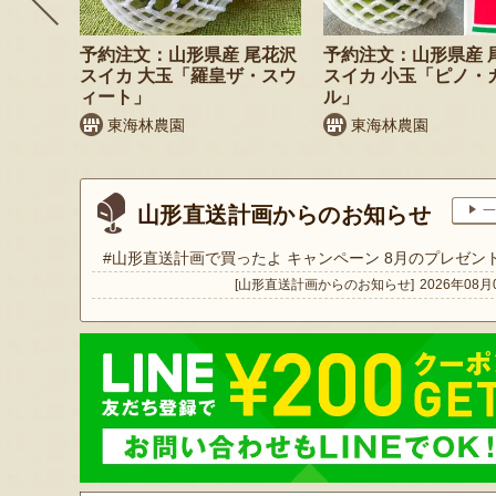
枝豆 だ
予約注文：山形県産 尾花沢
予約注文：山形県産 
スイカ 大玉「羅皇ザ・スウ
スイカ 小玉「ピノ・
ィート」
ル」
東海林農園
東海林農園
山形直送計画からのお知らせ
一
#山形直送計画で買ったよ キャンペーン 8月のプレゼン
[山形直送計画からのお知らせ]
2026年08月