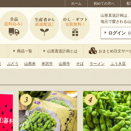
ホーム
初めての方へ
配
山形直送計画は、
地元で愛される山
ログイン（
商品一覧
山形直送計画とは
おまとめ注文サー
豆
ぶどう
山形米
米沢牛
山形牛
そば
ラーメン
ふうき豆