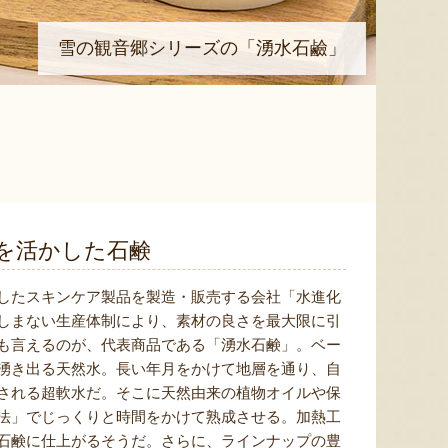
雪の観音郷シリーズの「湧水石鹼」
を活かした石鹸
したスキンケア製品を製造・販売する会社「水進化
しまない生産体制により、素材の良さを最大限に引
も言えるのが、代表商品である「湧水石鹸」。ベー
湧き出る天然水。長い年月をかけて地層を通り、自
される超軟水だ。そこに天然由来の植物オイルや保
法」でじっくりと時間をかけて熟成させる。加熱工
石鹸に仕上がるそうだ。さらに、ラインナップの豊