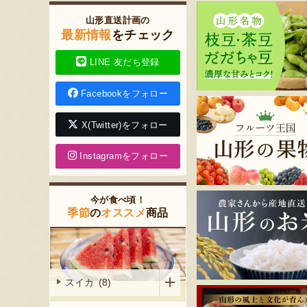
山形直送計画の
最新情報
をチェック
LINE 友だち登録
Facebookをフォロー
X(Twitter)をフォロー
Instagramをフォロー
今が食べ頃！
季節
の
オススメ
商品
スイカ (8)