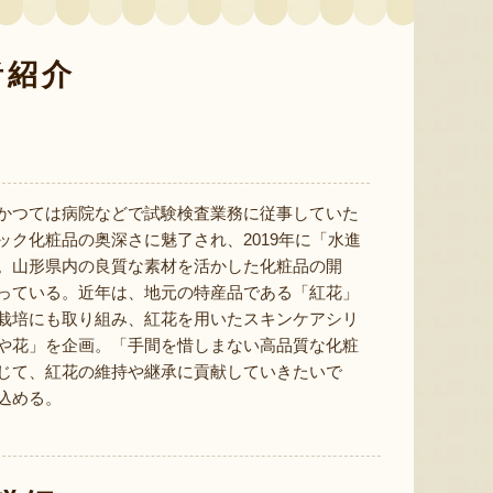
者紹介
色とりどりのフルーツがぎゅ
寒河江市の肥沃な大地で育っ
肥沃な
っと詰まった「ミックスゼリ
たスイートコーン「おおも
市。そ
ー」。色をテーマに、素材の
の」。存在感のある大きさ
めて育
組み合わせやカットの仕方に
と、果物にも負けない濃厚な
度15
もこだわりました。箱を開け
甘みが特徴。朝採りをその日
知るお
かつては病院などで試験検査業務に従事していた
た瞬間に笑顔になれるゼリー
のうちに発送し、鮮度そのま
張るだ
は、大切な方への贈り物にも
まにお届けします。
がる幸
ック化粧品の奥深さに魅了され、2019年に「水進
最適。
届けし
。山形県内の良質な素材を活かした化粧品の開
っている。近年は、地元の特産品である「紅花」
栽培にも取り組み、紅花を用いたスキンケアシリ
や花」を企画。「手間を惜しまない高品質な化粧
じて、紅花の維持や継承に貢献していきたいで
込める。
予約注文：山形県産トウモロコ
ミックスゼリー
シ「おおもの」
予約注文
肉・青