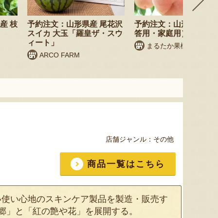
産 枝
予約注文：山形県産 尾花沢
予約注文：山形県産 桃
スイカ 大玉「羅皇ザ・スウ
答用・家庭用）
ィート」
まるたか果樹園
ARCO FARM
店舗ジャンル：
その他
商品一覧はこちら
い使い心地のスキンケア製品を製造・販売す
郷」と「紅の艶や花」を展開する。