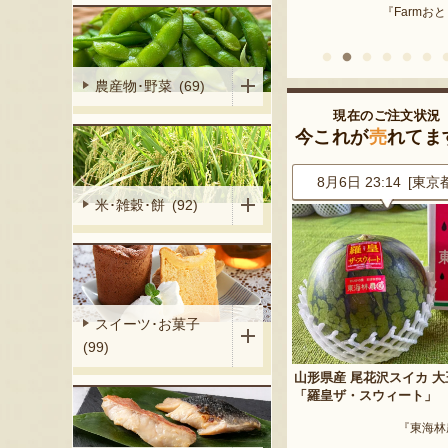
『Farmおとらふ』
『肉匠えん
イフデザイン』
農産物･野菜 (69)
現在のご注文状況
今これが
売
れてま
9 [鹿児島県]
8月6日 23:14 [東京都]
8月6日 23:09 [新潟
米･雑穀･餅 (92)
スイーツ･お菓子
(99)
イカ 小玉
山形県産 尾花沢スイカ 大玉
山形県産 種なしぶどう デ
「羅皇ザ・スウィート」
ェア
『東海林農園』
『東海林農園』
『漆山果