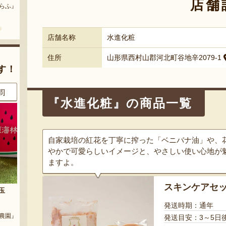
店舗
どう』
『三和油脂株式会社』
『栗原果樹園』
店舗名称
水進化粧
住所
山形県西村山郡河北町谷地辛2079-1
す！
県]
8月6日 23:06 [山形県]
8月6日 23:01 [山形県]
『水進化粧』の商品一覧
自家栽培の紅花を丁寧に搾った「ベニバナ油」や、
やかで可愛らしいイメージと、やさしい使い心地が
ますよ。
スキンケアセ
ラウ
サン＆リブのジェラート詰合せ
山形県 白山産 枝豆 だだちゃ豆
発送時期：通年
『SUN＆LIV YAMAGATA』
『白山ちゃ茶農園』
樹園』
発送目安：3～5日