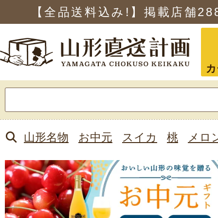
【全品送料込み!】掲載店舗
28
カ
検
索:
山形名物
お中元
スイカ
桃
メロ