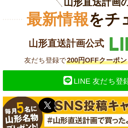
山形直送計画
最新情報
をチ
山形直送計画公式
友だち登録で
200円OFFクーポン
LINE 友だち登