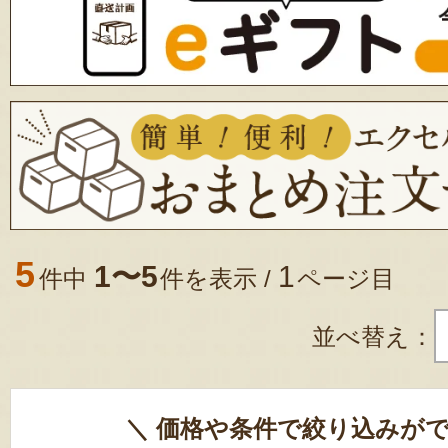
5
1〜5
1
件中
件を表示 /
ページ目
並べ替え：
＼ 価格や条件で絞り込みがで