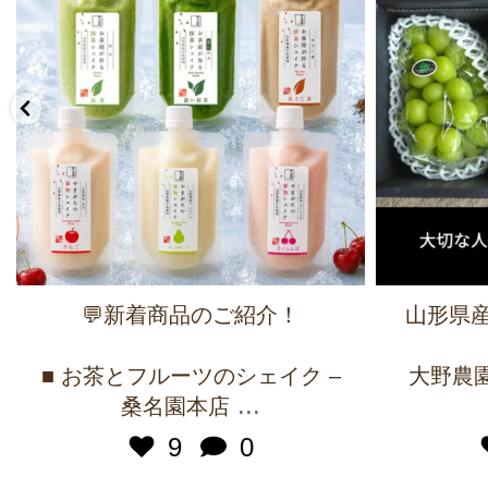
💬新着商品のご紹介！
山形県産
■ お茶とフルーツのシェイク –
大野農園 
...
桑名園本店
9
0