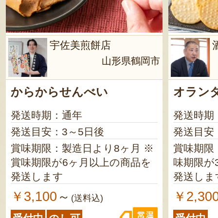
宇佐美煎餅店
山形県鶴岡市
からからせんべい
オラン
発送時期：通年
発送時期
発送目安：3～5日後
発送目安
賞味期限：製造日より8ヶ月 ※
賞味期限：
賞味期限が6ヶ月以上の商品を
味期限が
発送します
発送しま
￥3,100
￥2,30
～
(送料込)