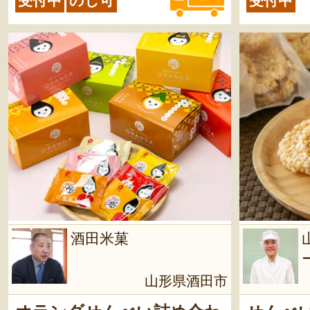
受付中
のし可
受付中
酒田米菓
山形県酒田市