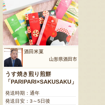
酒田米菓
山形県酒田市
うす焼き煎り煎餅
「PARIPARI×SAKUSAKU」
発送時期：通年
発送目安：3～5日後