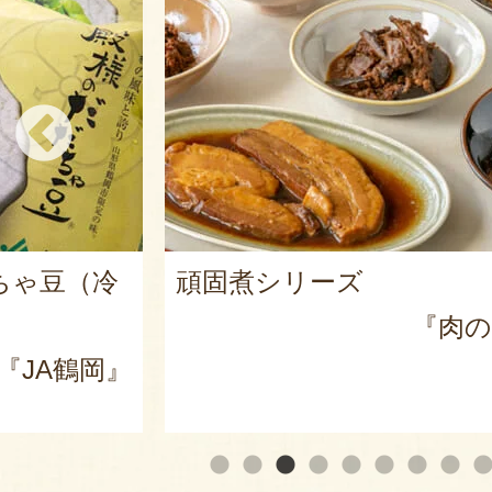
ちゃ豆（冷
頑固煮シリーズ
『肉の
『JA鶴岡』