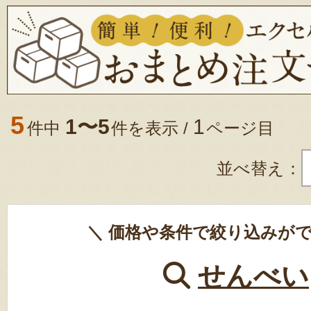
5
1〜5
1
件中
件を表示 /
ページ目
並べ替え：
＼ 価格や条件で絞り込みがで
せんべい