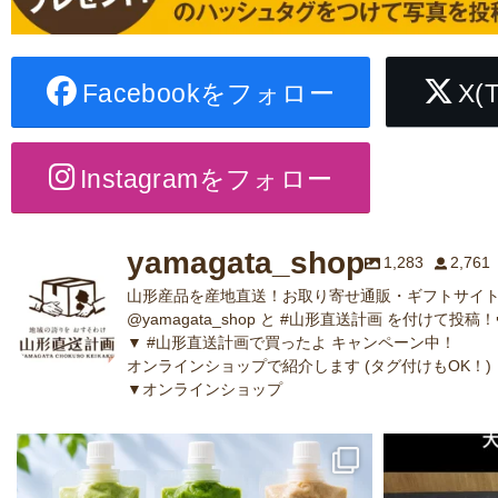
Facebookをフォロー
X(
Instagramをフォロー
yamagata_shop
1,283
2,761
山形産品を産地直送！お取り寄せ通販・ギフトサイト
@yamagata_shop と #山形直送計画 を付けて投稿！
▼ #山形直送計画で買ったよ キャンペーン中！
オンラインショップで紹介します (タグ付けもOK！)
▼オンラインショップ